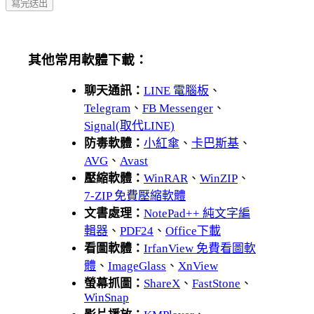
其他常用軟體下載：
聊天通訊：
LINE 電腦板
、
Telegram
、
FB Messenger
、
Signal(取代LINE)
防毒軟體：
小紅傘
、
卡巴斯基
、
AVG
、
Avast
壓縮軟體：
WinRAR
、
WinZIP
、
7-ZIP 免費壓縮軟體
文書處理：
NotePad++ 純文字編
輯器
、
PDF24
、
Office下載
看圖軟體：
IrfanView 免費看圖軟
體
、
ImageGlass
、
XnView
螢幕抓圖：
ShareX
、
FastStone
、
WinSnap