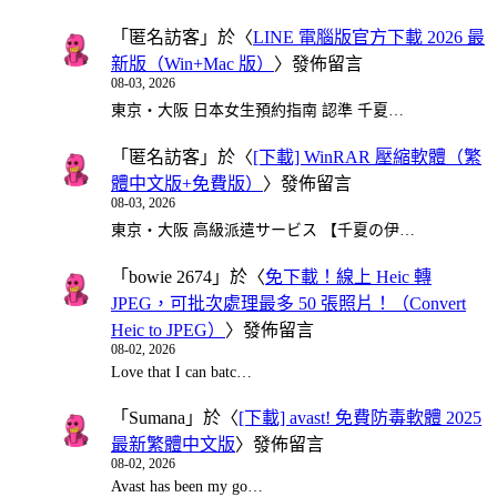
「
匿名訪客
」於〈
LINE 電腦版官方下載 2026 最
新版（Win+Mac 版）
〉發佈留言
08-03, 2026
東京・大阪 日本女生預約指南 認準 千夏…
「
匿名訪客
」於〈
[下載] WinRAR 壓縮軟體（繁
體中文版+免費版）
〉發佈留言
08-03, 2026
東京・大阪 高級派遣サービス 【千夏の伊…
「
bowie 2674
」於〈
免下載！線上 Heic 轉
JPEG，可批次處理最多 50 張照片！（Convert
Heic to JPEG）
〉發佈留言
08-02, 2026
Love that I can batc…
「
Sumana
」於〈
[下載] avast! 免費防毒軟體 2025
最新繁體中文版
〉發佈留言
08-02, 2026
Avast has been my go…