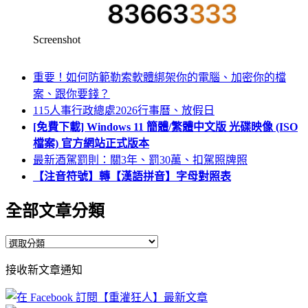
Screenshot
重要！如何防範勒索軟體綁架你的電腦、加密你的檔
案、跟你要錢？
115人事行政總處2026行事曆、放假日
[免費下載] Windows 11 簡體/繁體中文版 光碟映像 (ISO
檔案) 官方網站正式版本
最新酒駕罰則：關3年、罰30萬、扣駕照牌照
【注音符號】轉【漢語拼音】字母對照表
全部文章分類
全
部
接收新文章通知
文
章