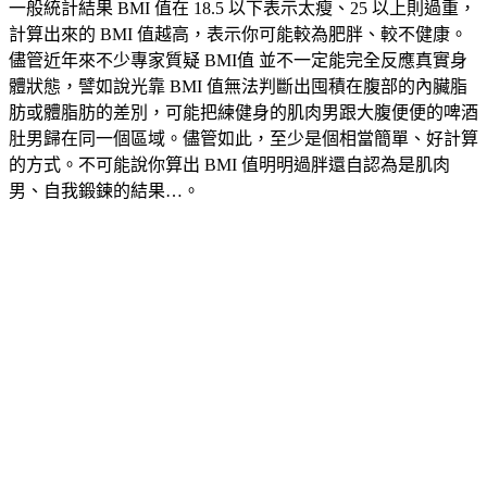
一般統計結果 BMI 值在 18.5 以下表示太瘦、25 以上則過重，
計算出來的 BMI 值越高，表示你可能較為肥胖、較不健康。
儘管近年來不少專家質疑 BMI值 並不一定能完全反應真實身
體狀態，譬如說光靠 BMI 值無法判斷出囤積在腹部的內臟脂
肪或體脂肪的差別，可能把練健身的肌肉男跟大腹便便的啤酒
肚男歸在同一個區域。儘管如此，至少是個相當簡單、好計算
的方式。不可能說你算出 BMI 值明明過胖還自認為是肌肉
男、自我鍛鍊的結果…。