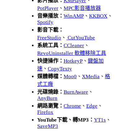
影片播放：
KMPlayer
、
PotPlayer
、
MPC影音播放器
音樂播放：
WinAMP
、
KKBOX
、
Spotify
影音下載：
FreeStudio
、
CutYouTube
系統工具：
CCleaner
、
RevoUninstaller 軟體移除工具
快捷操作：
HotkeyP
、
鍵盤加
速
、
CopyTexty
媒體轉檔：
Moo0
、
XMedia
、
格
式工廠
光碟燒錄：
BurnAware
、
AnyBurn
網路瀏覽：
Chrome
、
Edge
、
Firefox
YouTube下載、轉MP3：
YT1s
、
SaveMP3