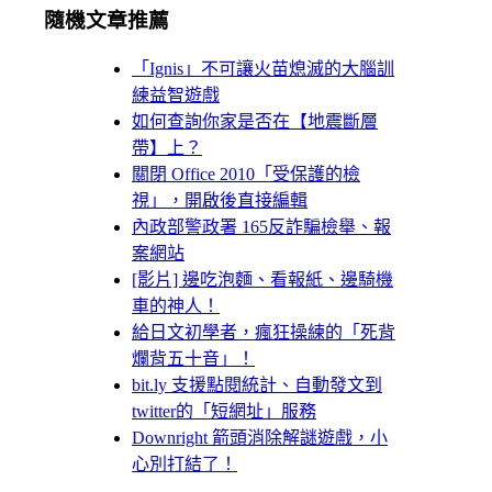
隨機文章推薦
「Ignis」不可讓火苗熄滅的大腦訓
練益智遊戲
如何查詢你家是否在【地震斷層
帶】上？
關閉 Office 2010「受保護的檢
視」，開啟後直接編輯
內政部警政署 165反詐騙檢舉、報
案網站
[影片] 邊吃泡麵、看報紙、邊騎機
車的神人！
給日文初學者，瘋狂操練的「死背
爛背五十音」！
bit.ly 支援點閱統計、自動發文到
twitter的「短網址」服務
Downright 箭頭消除解謎遊戲，小
心別打結了！