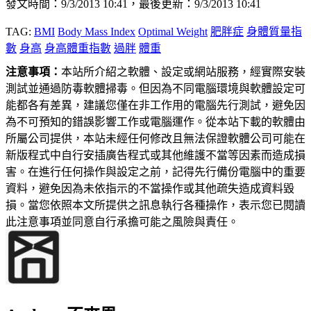
發文時間：9/3/2013 10:41，最後更新：9/3/2013 10:41
TAG:
BMI
Body Mass Index
Optimal Weight
肥胖症
身體質量指
數
身高
身高體重指數
過胖
體重
注意事項：
本站所介紹之軟體、設定或網站服務，經實際安裝
測試並通過防毒軟體掃毒。但因為不同電腦環境與軟體設定可
能都各有差異，建議您僅在非工作用的電腦先行測試，避免因
為不可預知的錯誤影響工作或電腦運作。從本站下載的軟體由
所屬公司提供，本站未經任何修改且無法保證軟體公司可能在
新版程式中自行安插廣告程式或其他維護不當等因素而造成損
害。在進行任何操作與設定之前，記得先行備份電腦中的重要
資料，避免因為未依指示的不當操作或其他疏失造成資料毀
損。當您依照本文所提供之訊息執行各種操作，表示您已閱讀
此注意事項並同意自行承擔可能之風險與責任。