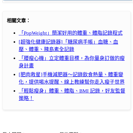
相關文章：
「PopWeight」簡潔好用的體重、體脂記錄程式
[超強化健康記錄器]「糖尿病手帳」血糖、血
壓、體重、胰島素全記錄
「腰瘦心機」立定體重目標，為你量身訂做的瘦
身計畫
[肥肉救星]手機減肥器～記錄飲食熱量、體重變
化，提供喝水提醒、線上教練幫你走入瘦子世界
「輕鬆瘦身」體重、體脂、BMI 記錄，好友監督
策略！