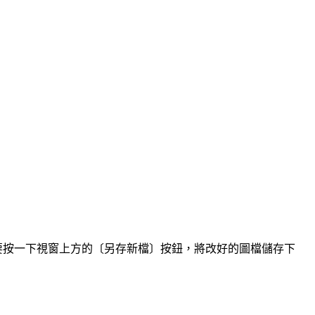
，記得要按一下視窗上方的〔另存新檔〕按鈕，將改好的圖檔儲存下