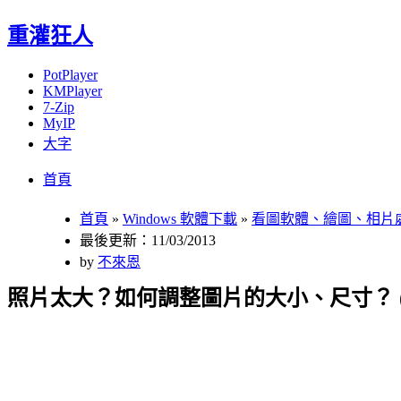
重灌狂人
PotPlayer
KMPlayer
7-Zip
MyIP
大字
Menu
Skip
首頁
to
content
首頁
»
Windows 軟體下載
»
看圖軟體、繪圖、相片
最後更新：11/03/2013
by
不來恩
照片太大？如何調整圖片的大小、尺寸？ 