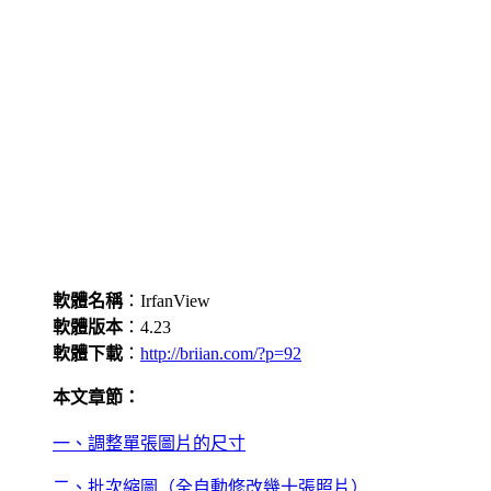
軟體名稱
：IrfanView
軟體版本
：4.23
軟體下載
：
http://briian.com/?p=92
本文章節：
一、調整單張圖片的尺寸
二、批次縮圖（全自動修改幾十張照片）