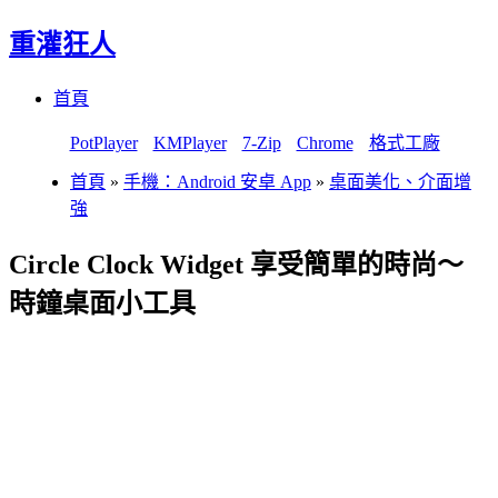
重灌狂人
Menu
Skip
首頁
to
content
PotPlayer
KMPlayer
7-Zip
Chrome
格式工廠
首頁
»
手機：Android 安卓 App
»
桌面美化、介面增
強
Circle Clock Widget 享受簡單的時尚～
時鐘桌面小工具