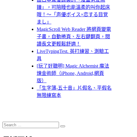
鐘」，可陪睡也能溫柔的叫你起床
哦！～「声優ボイス×恋する目覚
まし」
MagicScroll Web Reader 將網頁變電
子書，自動捲頁、左右鍵翻頁，閱
讀長文更輕鬆舒適！
LiveTypingTest. 英打練習、測驗工
具
[玩了好聰明] Magic Alchemist 魔法
煉金術師（iPhone, Android,網頁
版）
「生字簿-五十音」片假名、平假名
無限練寫本
Search
Search
for: