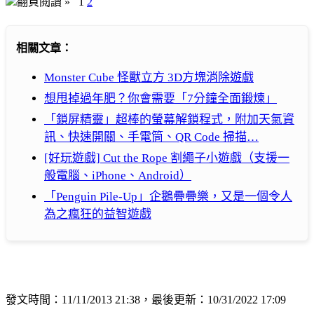
翻頁閱讀 »
1
2
相關文章：
Monster Cube 怪獸立方 3D方塊消除遊戲
想甩掉過年肥？你會需要「7分鐘全面鍛煉」
「鎖屏精靈」超棒的螢幕解鎖程式，附加天氣資
訊、快速開關、手電筒、QR Code 掃描…
[好玩遊戲] Cut the Rope 割繩子小遊戲（支援一
般電腦、iPhone、Android）
「Penguin Pile-Up」企鵝疊疊樂，又是一個令人
為之瘋狂的益智遊戲
發文時間：11/11/2013 21:38，最後更新：10/31/2022 17:09