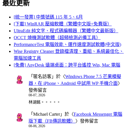
最近更新
[統一發票] 中獎號碼 115 年 5、6月
[下載] WinRAR 壓縮軟體（繁體中文版+免費版）
UltraEdit 純文字、程式碼編輯器（繁體中文最新版）
OCCT 燒機測試軟體（超頻檢測必備工具）
PerformanceTest 電腦效能、運作速度測試軟體(中文版)
Wise Registry Cleaner 登錄檔清理、重組、系統最佳化、
電腦加速工具
[免費] AnyDesk 遠端桌面：跨平台遙控 Win, Mac 電腦
「
匿名訪客
」於〈
Windows Phone 7.5 芒果模擬
器，在 iPhone、Android 中試用 WP 手機介面
〉
發佈留言
08-07, 2026
林湖銘。。。。。
「
Michael Carter
」於〈
Facebook Messenger 電腦
版下載（FB傳訊軟體）
〉發佈留言
08-06, 2026