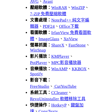
AVG
、
Avast
壓縮軟體：
WinRAR
、
WinZIP
、
7-ZIP 免費壓縮軟體
文書處理：
NotePad++ 純文字編
輯器
、
PDF24
、
Office下載
看圖軟體：
IrfanView 免費看圖軟
體
、
ImageGlass
、
XnView
螢幕抓圖：
ShareX
、
FastStone
、
WinSnap
影片播放：
KMPlayer
、
PotPlayer
、
MPC影音播放器
音樂播放：
WinAMP
、
KKBOX
、
Spotify
影音下載：
FreeStudio
、
CutYouTube
系統工具：
CCleaner
、
RevoUninstaller 軟體移除工具
快捷操作：
HotkeyP
、
鍵盤加
速
、
CopyTexty