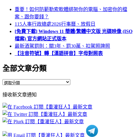
重要！如何防範勒索軟體綁架你的電腦、加密你的檔
案、跟你要錢？
115人事行政總處2026行事曆、放假日
[免費下載] Windows 11 簡體/繁體中文版 光碟映像 (ISO
檔案) 官方網站正式版本
最新酒駕罰則：關3年、罰30萬、扣駕照牌照
【注音符號】轉【漢語拼音】字母對照表
全部文章分類
全
部
接收新文章通知
文
章
分
類