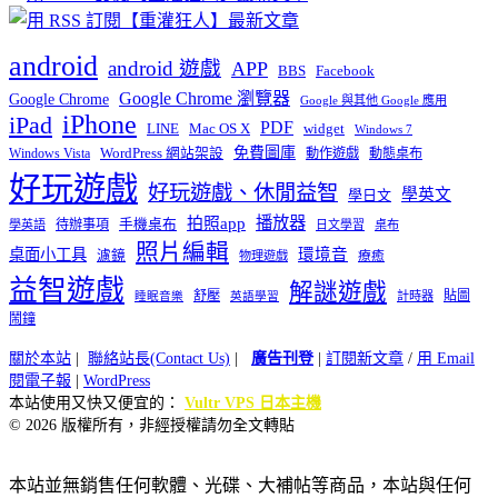
android
android 遊戲
APP
BBS
Facebook
Google Chrome 瀏覽器
Google Chrome
Google 與其他 Google 應用
iPhone
iPad
PDF
widget
LINE
Mac OS X
Windows 7
免費圖庫
Windows Vista
WordPress 網站架設
動作遊戲
動態桌布
好玩遊戲
好玩遊戲、休閒益智
學英文
學日文
播放器
拍照app
待辦事項
手機桌布
學英語
日文學習
桌布
照片編輯
桌面小工具
環境音
濾鏡
療癒
物理遊戲
益智遊戲
解謎遊戲
舒壓
貼圖
計時器
睡眠音樂
英語學習
鬧鐘
關於本站
|
聯絡站長(Contact Us)
|
廣告刊登
|
訂閱新文章
/
用 Email
閱電子報
|
WordPress
本站使用又快又便宜的：
Vultr VPS 日本主機
© 2026 版權所有，非經授權請勿全文轉貼
本站並無銷售任何軟體、光碟、大補帖等商品，本站與任何