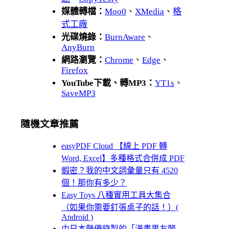
媒體轉檔：
Moo0
、
XMedia
、
格
式工廠
光碟燒錄：
BurnAware
、
AnyBurn
網路瀏覽：
Chrome
、
Edge
、
Firefox
YouTube下載、轉MP3：
YT1s
、
SaveMP3
隨機文章推薦
easyPDF Cloud 【線上 PDF 轉
Word, Excel】多種格式合併成 PDF
蝦密？我的中文詞彙量只有 4520
個！那你有多少？
Easy Toys 八種實用工具大集合
（如果你需要釘張桌子的話！）(
Android )
由日本聲優錄製的「漫畫男友鬧