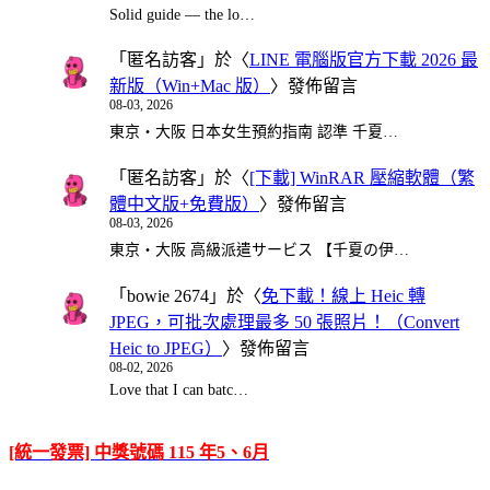
Solid guide — the lo…
「
匿名訪客
」於〈
LINE 電腦版官方下載 2026 最
新版（Win+Mac 版）
〉發佈留言
08-03, 2026
東京・大阪 日本女生預約指南 認準 千夏…
「
匿名訪客
」於〈
[下載] WinRAR 壓縮軟體（繁
體中文版+免費版）
〉發佈留言
08-03, 2026
東京・大阪 高級派遣サービス 【千夏の伊…
「
bowie 2674
」於〈
免下載！線上 Heic 轉
JPEG，可批次處理最多 50 張照片！（Convert
Heic to JPEG）
〉發佈留言
08-02, 2026
Love that I can batc…
[統一發票] 中獎號碼 115 年5、6月