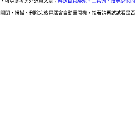
，可以參考另外這篇文章：
解決首頁綁架、工具列、搜尋綁架問題？（IE, 
、視窗全部關閉，掃描、刪除完後電腦會自動重開機，接著請再試試