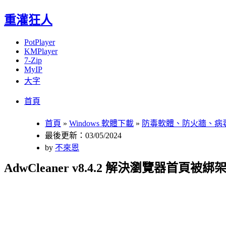
重灌狂人
PotPlayer
KMPlayer
7-Zip
MyIP
大字
Menu
Skip
首頁
to
content
首頁
»
Windows 軟體下載
»
防毒軟體、防火牆、病
最後更新：03/05/2024
by
不來恩
AdwCleaner v8.4.2 解決瀏覽器首