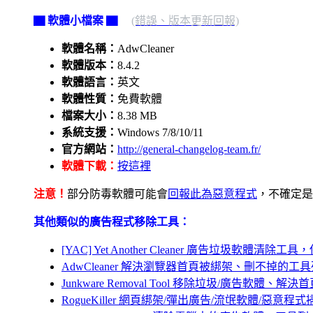
▇ 軟體小檔案 ▇
(錯誤、版本更新回報)
軟體名稱：
AdwCleaner
軟體版本：
8.4.2
軟體語言：
英文
軟體性質：
免費軟體
檔案大小：
8.38 MB
系統支援：
Windows 7/8/10/11
官方網站：
http://general-changelog-team.fr/
軟體下載：
按這裡
注意！
部分防毒軟體可能會
回報此為惡意程式
，不確定是
其他類似的廣告程式移除工具：
[YAC] Yet Another Cleaner 廣告垃圾軟
AdwCleaner 解決瀏覽器首頁被綁架、刪不掉的工具
Junkware Removal Tool 移除垃圾/廣告軟
RogueKiller 網頁綁架/彈出廣告/流氓軟體/惡意