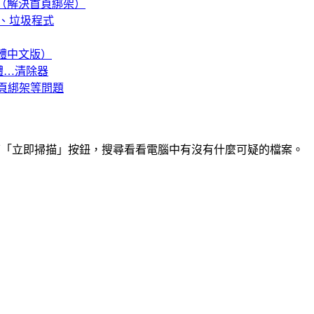
工具列（解決首頁綁架）
綁架、垃圾程式
（繁體中文版）
軟體…清除器
器首頁綁架等問題
先按一下「立即掃描」按鈕，搜尋看看電腦中有沒有什麼可疑的檔案。