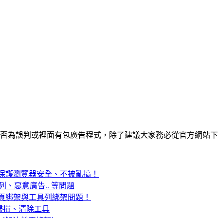
否為誤判或裡面有包廣告程式，除了建議大家務必從官方網站下
體清除工具，保護瀏覽器安全、不被亂搞！
列、惡意廣告.. 等問題
體、解決首頁綁架與工具列綁架問題！
程式掃描、清除工具