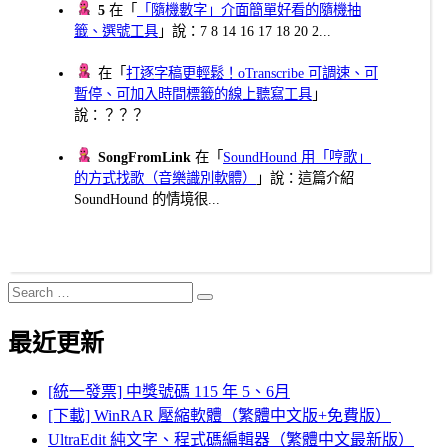
5
在「
「隨機數字」介面簡單好看的隨機抽
籤、選號工具
」說：7 8 14 16 17 18 20 2...
在「
打逐字稿更輕鬆！oTranscribe 可調速、可
暫停、可加入時間標籤的線上聽寫工具
」
說：？？？
SongFromLink
在「
SoundHound 用「哼歌」
的方式找歌（音樂識別軟體）
」說：這篇介紹
SoundHound 的情境很...
Search
Search
for:
最近更新
[統一發票] 中獎號碼 115 年 5、6月
[下載] WinRAR 壓縮軟體（繁體中文版+免費版）
UltraEdit 純文字、程式碼編輯器（繁體中文最新版）