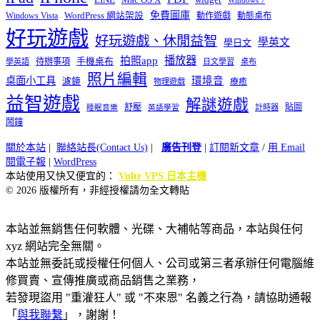
LINE
Mac OS X
Windows 7
免費圖庫
Windows Vista
WordPress 網站架設
動作遊戲
動態桌布
好玩遊戲
好玩遊戲、休閒益智
學英文
學日文
播放器
拍照app
待辦事項
手機桌布
學英語
日文學習
桌布
照片編輯
桌面小工具
環境音
濾鏡
療癒
物理遊戲
益智遊戲
解謎遊戲
舒壓
貼圖
計時器
睡眠音樂
英語學習
鬧鐘
關於本站
|
聯絡站長(Contact Us)
|
廣告刊登
|
訂閱新文章
/
用 Email
閱電子報
|
WordPress
本站使用又快又便宜的：
Vultr VPS 日本主機
© 2026 版權所有，非經授權請勿全文轉貼
本站並無銷售任何軟體、光碟、大補帖等商品，本站與任何
xyz 網站完全無關。
本站並無委託或授權任何個人、公司或第三者承辦任何電腦維
修買賣、宣傳推廣或商品銷售之業務，
若發現盜用 "重灌狂人" 或 "不來恩" 名義之行為，請協助通報
「
與我聯繫
」，謝謝！