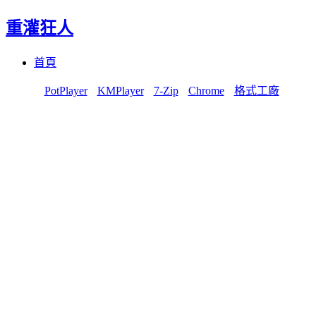
重灌狂人
Menu
Skip
首頁
to
content
PotPlayer
KMPlayer
7-Zip
Chrome
格式工廠