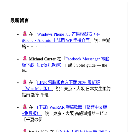
最新留言
在「
Windows Phone 7.5 芒果模擬器，在
iPhone、Android 中試用 WP 手機介面
」說：林湖
銘。。。。。
Michael Carter
在「
Facebook Messenger 電腦
版下載（FB傳訊軟體）
」說：Solid guide — the
lo...
在「
LINE 電腦版官方下載 2026 最新版
（Win+Mac 版）
」說：東京・大阪 日本女生預約
指南 認準 千夏...
在「
[下載] WinRAR 壓縮軟體（繁體中文版
+免費版）
」說：東京・大阪 高級派遣サービス
【千夏の伊...