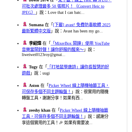
bowie 2674
在「
免下載！線上 Heic 轉 JPEG，
可批次處理最多 50 張照片！（Convert Heic to
JPEG）
」說：Love that I can batc...
Sumana
在「
[下載] avast! 免費防毒軟體 2025
最新繁體中文版
」說：Avast has been my go...
李紹煒
在「
「MixerBox 鬧鐘」使用 YouTube
音樂當鬧鈴聲！讓你舒服的醒來～
」說：
liweiwei0123roy@gmai...
Tugy
在「
「打地鼠學唐詩」讓你長智慧的好
遊戲
」說：uugi
Aston
在「
Picker Wheel 線上隨機抽籤工具，
可保存多個不同主題輪盤！
」說：很實用的隨機
轉盤工具，謝謝分享！如果有西...
zeeshy khan
在「
Picker Wheel 線上隨機抽籤
工具，可保存多個不同主題輪盤！
」說：感謝分
享這個實用的工具！🎉 如果有需要波...