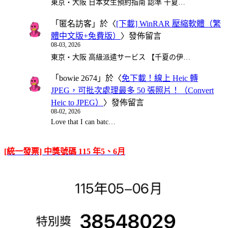
東京・大阪 日本女生預約指南 認準 千夏…
「
匿名訪客
」於〈
[下載] WinRAR 壓縮軟體（繁
體中文版+免費版）
〉發佈留言
08-03, 2026
東京・大阪 高級派遣サービス 【千夏の伊…
「
bowie 2674
」於〈
免下載！線上 Heic 轉
JPEG，可批次處理最多 50 張照片！（Convert
Heic to JPEG）
〉發佈留言
08-02, 2026
Love that I can batc…
[統一發票] 中獎號碼 115 年5、6月