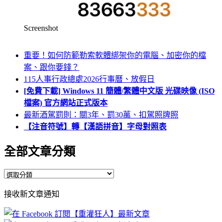
Screenshot
重要！如何防範勒索軟體綁架你的電腦、加密你的檔
案、跟你要錢？
115人事行政總處2026行事曆、放假日
[免費下載] Windows 11 簡體/繁體中文版 光碟映像 (ISO
檔案) 官方網站正式版本
最新酒駕罰則：關3年、罰30萬、扣駕照牌照
【注音符號】轉【漢語拼音】字母對照表
全部文章分類
全
部
接收新文章通知
文
章