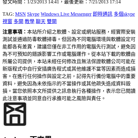
發文時間：1/23/2013 14:41，最後更新：7/21/2013 17:14
TAG:
MSN
Skype
Windows Live Messenger
即時通訊
多個skype
視窗
多開
教學
聊天
雙開
注意事項：
本站所介紹之軟體、設定或網站服務，經實際安裝
測試並通過防毒軟體掃毒。但因為不同電腦環境與軟體設定可
能都各有差異，建議您僅在非工作用的電腦先行測試，避免因
為不可預知的錯誤影響工作或電腦運作。從本站下載的軟體由
所屬公司提供，本站未經任何修改且無法保證軟體公司可能在
新版程式中自行安插廣告程式或其他維護不當等因素而造成損
害。在進行任何操作與設定之前，記得先行備份電腦中的重要
資料，避免因為未依指示的不當操作或其他疏失造成資料毀
損。當您依照本文所提供之訊息執行各種操作，表示您已閱讀
此注意事項並同意自行承擔可能之風險與責任。