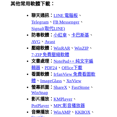
其他常用軟體下載：
聊天通訊：
LINE 電腦板
、
Telegram
、
FB Messenger
、
Signal(取代LINE)
防毒軟體：
小紅傘
、
卡巴斯基
、
AVG
、
Avast
壓縮軟體：
WinRAR
、
WinZIP
、
7-ZIP 免費壓縮軟體
文書處理：
NotePad++ 純文字編
輯器
、
PDF24
、
Office下載
看圖軟體：
IrfanView 免費看圖軟
體
、
ImageGlass
、
XnView
螢幕抓圖：
ShareX
、
FastStone
、
WinSnap
影片播放：
KMPlayer
、
PotPlayer
、
MPC影音播放器
音樂播放：
WinAMP
、
KKBOX
、