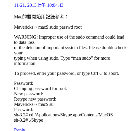
11-21, 2013上午 10:04.43
Mac的雙開始用記錄參考：
Mavericks:~ mac$ sudo passwd root
WARNING: Improper use of the sudo command could lead
to data loss
or the deletion of important system files. Please double-check
your
typing when using sudo. Type “man sudo” for more
information.
To proceed, enter your password, or type Ctrl-C to abort.
Password:
Changing password for root.
New password:
Retype new password:
Mavericks:~ mac$ su
Password:
sh-3.2# cd /Applications/Skype.app/Contents/MacOS
sh-3.2# ./Skype
Reply