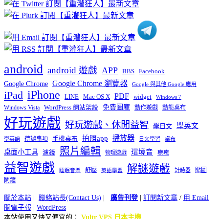
分
類
android
android 遊戲
APP
BBS
Facebook
Google Chrome 瀏覽器
Google Chrome
Google 與其他 Google 應用
iPhone
iPad
PDF
widget
LINE
Mac OS X
Windows 7
免費圖庫
Windows Vista
WordPress 網站架設
動作遊戲
動態桌布
好玩遊戲
好玩遊戲、休閒益智
學英文
學日文
播放器
拍照app
待辦事項
手機桌布
學英語
日文學習
桌布
照片編輯
桌面小工具
環境音
濾鏡
療癒
物理遊戲
益智遊戲
解謎遊戲
舒壓
貼圖
計時器
睡眠音樂
英語學習
鬧鐘
關於本站
|
聯絡站長(Contact Us)
|
廣告刊登
|
訂閱新文章
/
用 Email
閱電子報
|
WordPress
本站使用又快又便宜的：
Vultr VPS 日本主機