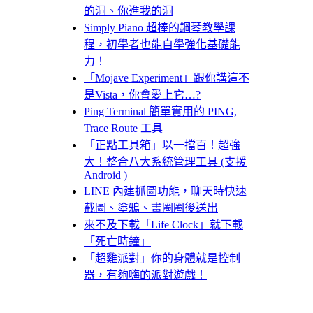
的洞、你進我的洞
Simply Piano 超棒的鋼琴教學課
程，初學者也能自學強化基礎能
力！
「Mojave Experiment」跟你講這不
是Vista，你會愛上它…?
Ping Terminal 簡單實用的 PING,
Trace Route 工具
「正點工具箱」以一擋百！超強
大！整合八大系統管理工具 (支援
Android )
LINE 內建抓圖功能，聊天時快速
截圖、塗鴉、畫圈圈後送出
來不及下載「Life Clock」就下載
「死亡時鐘」
「超雞派對」你的身體就是控制
器，有夠嗨的派對遊戲！