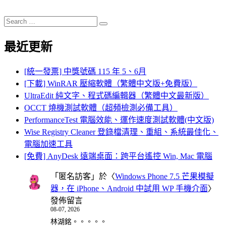
Search
Search
for:
最近更新
[統一發票] 中獎號碼 115 年 5、6月
[下載] WinRAR 壓縮軟體（繁體中文版+免費版）
UltraEdit 純文字、程式碼編輯器（繁體中文最新版）
OCCT 燒機測試軟體（超頻檢測必備工具）
PerformanceTest 電腦效能、運作速度測試軟體(中文版)
Wise Registry Cleaner 登錄檔清理、重組、系統最佳化、
電腦加速工具
[免費] AnyDesk 遠端桌面：跨平台遙控 Win, Mac 電腦
「
匿名訪客
」於〈
Windows Phone 7.5 芒果模擬
器，在 iPhone、Android 中試用 WP 手機介面
〉
發佈留言
08-07, 2026
林湖銘。。。。。