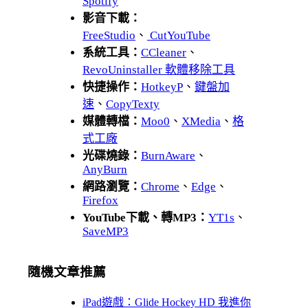
Spotify
影音下載：
FreeStudio
、
CutYouTube
系統工具：
CCleaner
、
RevoUninstaller 軟體移除工具
快捷操作：
HotkeyP
、
鍵盤加
速
、
CopyTexty
媒體轉檔：
Moo0
、
XMedia
、
格
式工廠
光碟燒錄：
BurnAware
、
AnyBurn
網路瀏覽：
Chrome
、
Edge
、
Firefox
YouTube下載、轉MP3：
YT1s
、
SaveMP3
隨機文章推薦
iPad遊戲：Glide Hockey HD 我進你