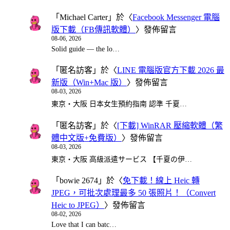
「
Michael Carter
」於〈
Facebook Messenger 電腦
版下載（FB傳訊軟體）
〉發佈留言
08-06, 2026
Solid guide — the lo…
「
匿名訪客
」於〈
LINE 電腦版官方下載 2026 最
新版（Win+Mac 版）
〉發佈留言
08-03, 2026
東京・大阪 日本女生預約指南 認準 千夏…
「
匿名訪客
」於〈
[下載] WinRAR 壓縮軟體（繁
體中文版+免費版）
〉發佈留言
08-03, 2026
東京・大阪 高級派遣サービス 【千夏の伊…
「
bowie 2674
」於〈
免下載！線上 Heic 轉
JPEG，可批次處理最多 50 張照片！（Convert
Heic to JPEG）
〉發佈留言
08-02, 2026
Love that I can batc…