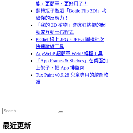
能，更簡單、更好用了！
翻轉瓶子遊戲「Bottle Flip 3D!」考
驗你的反應力！
「我的 3D 植物」會瘋狂搖擺的超
動感互動桌布程式
Picdiet 線上 JPG、JPEG 圖檔批次
快速壓縮工具
AnyWebP 超簡單 WebP 轉檔工具
「App Frames & Shelves」在桌面加
上架子，把 App 排整齊
Tux Paint v0.9.28 兒童專用的繪圖軟
體
Search
Search
for:
最近更新