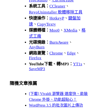
FreeStudio
、
CutYouTube
系統工具：
CCleaner
、
RevoUninstaller 軟體移除工具
快捷操作：
HotkeyP
、
鍵盤加
速
、
CopyTexty
媒體轉檔：
Moo0
、
XMedia
、
格
式工廠
光碟燒錄：
BurnAware
、
AnyBurn
網路瀏覽：
Chrome
、
Edge
、
Firefox
YouTube下載、轉MP3：
YT1s
、
SaveMP3
隨機文章推薦
[下載] Vivaldi 瀏覽器 速度快、能裝
Chrome 外掛、功能超貼心！
WordPress 3.5 的批次圖片上傳功