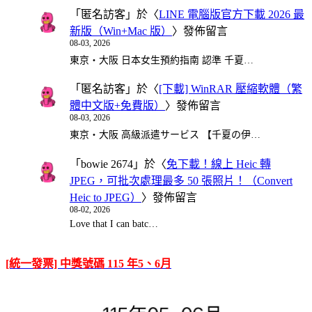
「
匿名訪客
」於〈
LINE 電腦版官方下載 2026 最
新版（Win+Mac 版）
〉發佈留言
08-03, 2026
東京・大阪 日本女生預約指南 認準 千夏…
「
匿名訪客
」於〈
[下載] WinRAR 壓縮軟體（繁
體中文版+免費版）
〉發佈留言
08-03, 2026
東京・大阪 高級派遣サービス 【千夏の伊…
「
bowie 2674
」於〈
免下載！線上 Heic 轉
JPEG，可批次處理最多 50 張照片！（Convert
Heic to JPEG）
〉發佈留言
08-02, 2026
Love that I can batc…
[統一發票] 中獎號碼 115 年5、6月