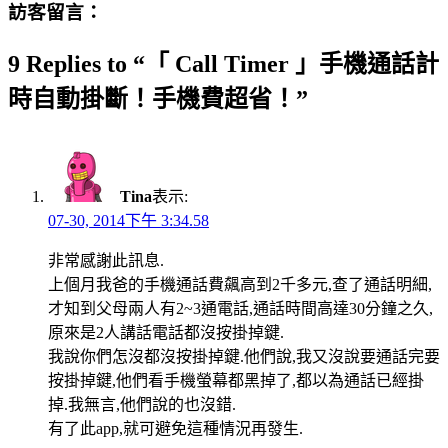
訪客留言：
9 Replies to “「 Call Timer 」手機通話計
時自動掛斷！手機費超省！”
Tina
表示:
07-30, 2014下午 3:34.58
非常感謝此訊息.
上個月我爸的手機通話費飆高到2千多元,查了通話明細,
才知到父母兩人有2~3通電話,通話時間高達30分鐘之久,
原來是2人講話電話都沒按掛掉鍵.
我說你們怎沒都沒按掛掉鍵.他們說,我又沒說要通話完要
按掛掉鍵,他們看手機螢幕都黑掉了,都以為通話已經掛
掉.我無言,他們說的也沒錯.
有了此app,就可避免這種情況再發生.