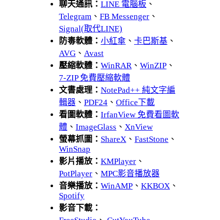
聊天通訊：
LINE 電腦板
、
Telegram
、
FB Messenger
、
Signal(取代LINE)
防毒軟體：
小紅傘
、
卡巴斯基
、
AVG
、
Avast
壓縮軟體：
WinRAR
、
WinZIP
、
7-ZIP 免費壓縮軟體
文書處理：
NotePad++ 純文字編
輯器
、
PDF24
、
Office下載
看圖軟體：
IrfanView 免費看圖軟
體
、
ImageGlass
、
XnView
螢幕抓圖：
ShareX
、
FastStone
、
WinSnap
影片播放：
KMPlayer
、
PotPlayer
、
MPC影音播放器
音樂播放：
WinAMP
、
KKBOX
、
Spotify
影音下載：