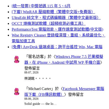
[統一發票] 中獎號碼 115 年 5、6月
[下載] WinRAR 壓縮軟體（繁體中文版+免費版）
UltraEdit 純文字、程式碼編輯器（繁體中文最新版）
OCCT 燒機測試軟體（超頻檢測必備工具）
PerformanceTest 電腦效能、運作速度測試軟體(中文版)
Wise Registry Cleaner 登錄檔清理、重組、系統最佳化、
電腦加速工具
[免費] AnyDesk 遠端桌面：跨平台遙控 Win, Mac 電腦
「
匿名訪客
」於〈
Windows Phone 7.5 芒果模擬
器，在 iPhone、Android 中試用 WP 手機介面
〉
發佈留言
08-07, 2026
林湖銘。。。。。
「
Michael Carter
」於〈
Facebook Messenger 電腦
版下載（FB傳訊軟體）
〉發佈留言
08-06, 2026
Solid guide — the lo…