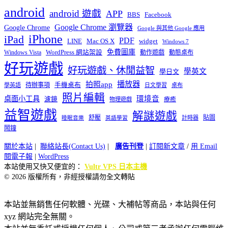
android
android 遊戲
APP
BBS
Facebook
Google Chrome 瀏覽器
Google Chrome
Google 與其他 Google 應用
iPhone
iPad
PDF
widget
LINE
Mac OS X
Windows 7
免費圖庫
Windows Vista
WordPress 網站架設
動作遊戲
動態桌布
好玩遊戲
好玩遊戲、休閒益智
學英文
學日文
播放器
拍照app
待辦事項
手機桌布
學英語
日文學習
桌布
照片編輯
桌面小工具
環境音
濾鏡
療癒
物理遊戲
益智遊戲
解謎遊戲
舒壓
貼圖
計時器
睡眠音樂
英語學習
鬧鐘
關於本站
|
聯絡站長(Contact Us)
|
廣告刊登
|
訂閱新文章
/
用 Email
閱電子報
|
WordPress
本站使用又快又便宜的：
Vultr VPS 日本主機
© 2026 版權所有，非經授權請勿全文轉貼
本站並無銷售任何軟體、光碟、大補帖等商品，本站與任何
xyz 網站完全無關。