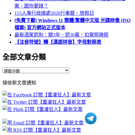
案、跟你要錢？
115人事行政總處2026行事曆、放假日
[免費下載] Windows 11 簡體/繁體中文版 光碟映像 (ISO
檔案) 官方網站正式版本
最新酒駕罰則：關3年、罰30萬、扣駕照牌照
【注音符號】轉【漢語拼音】字母對照表
全部文章分類
全
部
接收新文章通知
文
章
分
類