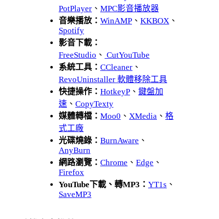
PotPlayer
、
MPC影音播放器
音樂播放：
WinAMP
、
KKBOX
、
Spotify
影音下載：
FreeStudio
、
CutYouTube
系統工具：
CCleaner
、
RevoUninstaller 軟體移除工具
快捷操作：
HotkeyP
、
鍵盤加
速
、
CopyTexty
媒體轉檔：
Moo0
、
XMedia
、
格
式工廠
光碟燒錄：
BurnAware
、
AnyBurn
網路瀏覽：
Chrome
、
Edge
、
Firefox
YouTube下載、轉MP3：
YT1s
、
SaveMP3