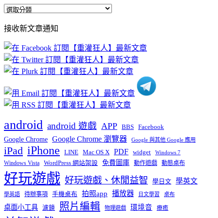
全
部
接收新文章通知
文
章
分
類
android
android 遊戲
APP
BBS
Facebook
Google Chrome 瀏覽器
Google Chrome
Google 與其他 Google 應用
iPhone
iPad
PDF
widget
LINE
Mac OS X
Windows 7
免費圖庫
Windows Vista
WordPress 網站架設
動作遊戲
動態桌布
好玩遊戲
好玩遊戲、休閒益智
學英文
學日文
播放器
拍照app
待辦事項
手機桌布
學英語
日文學習
桌布
照片編輯
桌面小工具
環境音
濾鏡
療癒
物理遊戲