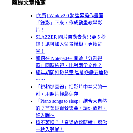
隨機文章推薦
[免費] Wink v2.0 將螢幕操作畫面
「錄影」下來，作成動畫教學影
片！
SLAZZER 圖片自動去背只要 5 秒
鐘！還可加入背景模糊、更換背
景！
如何在 Notepad++ 開啟「分割視
窗」同時檢視、比對兩份文件？
過年期間打發兒童 智能遊戲五連發
～～
「視頻抓圖器」把影片中精采的一
刻，用照片輕鬆保存
「Piano songs to sleep」結合大自然
的 7 首美妙鋼琴樂曲，讓你放鬆、
好入眠～
睡不著嗎？「音樂放鬆時鐘」讓你
十秒入夢鄉！