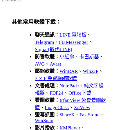
其他常用軟體下載：
聊天通訊：
LINE 電腦板
、
Telegram
、
FB Messenger
、
Signal(取代LINE)
防毒軟體：
小紅傘
、
卡巴斯基
、
AVG
、
Avast
壓縮軟體：
WinRAR
、
WinZIP
、
7-ZIP 免費壓縮軟體
文書處理：
NotePad++ 純文字編
輯器
、
PDF24
、
Office下載
看圖軟體：
IrfanView 免費看圖軟
體
、
ImageGlass
、
XnView
螢幕抓圖：
ShareX
、
FastStone
、
WinSnap
影片播放：
KMPlayer
、