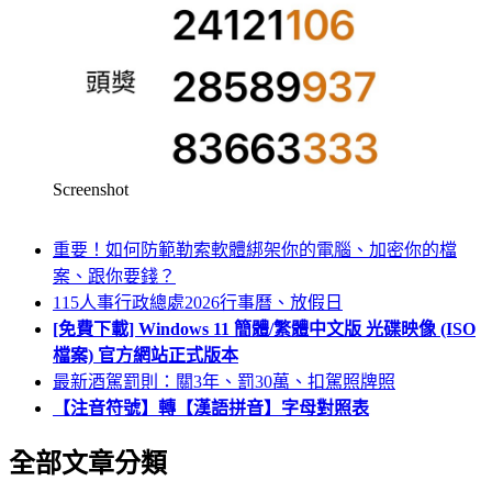
Screenshot
重要！如何防範勒索軟體綁架你的電腦、加密你的檔
案、跟你要錢？
115人事行政總處2026行事曆、放假日
[免費下載] Windows 11 簡體/繁體中文版 光碟映像 (ISO
檔案) 官方網站正式版本
最新酒駕罰則：關3年、罰30萬、扣駕照牌照
【注音符號】轉【漢語拼音】字母對照表
全部文章分類