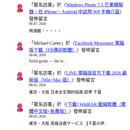
「
匿名訪客
」於〈
Windows Phone 7.5 芒果模擬
器，在 iPhone、Android 中試用 WP 手機介面
〉
發佈留言
08-07, 2026
林湖銘。。。。。
「
Michael Carter
」於〈
Facebook Messenger 電腦
版下載（FB傳訊軟體）
〉發佈留言
08-06, 2026
Solid guide — the lo…
「
匿名訪客
」於〈
LINE 電腦版官方下載 2026 最
新版（Win+Mac 版）
〉發佈留言
08-03, 2026
東京・大阪 日本女生預約指南 認準 千夏…
「
匿名訪客
」於〈
[下載] WinRAR 壓縮軟體（繁
體中文版+免費版）
〉發佈留言
08-03, 2026
東京・大阪 高級派遣サービス 【千夏の伊…