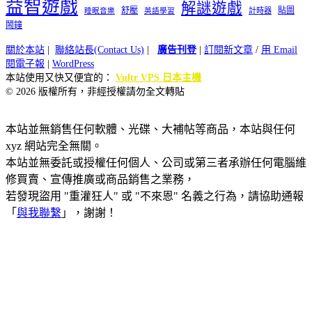
益智遊戲
解謎遊戲
舒壓
貼圖
計時器
睡眠音樂
英語學習
鬧鐘
關於本站
|
聯絡站長(Contact Us)
|
廣告刊登
|
訂閱新文章
/
用 Email
閱電子報
|
WordPress
本站使用又快又便宜的：
Vultr VPS 日本主機
© 2026 版權所有，非經授權請勿全文轉貼
本站並無銷售任何軟體、光碟、大補帖等商品，本站與任何
xyz 網站完全無關。
本站並無委託或授權任何個人、公司或第三者承辦任何電腦維
修買賣、宣傳推廣或商品銷售之業務，
若發現盜用 "重灌狂人" 或 "不來恩" 名義之行為，請協助通報
「
與我聯繫
」，謝謝！