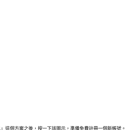
E
」這個方案之後，按一下該圖示，準備免費註冊一個新帳號。