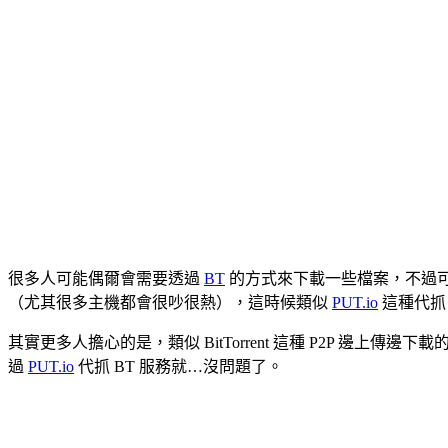
很多人可能偶爾會需要透過
BT
的方式來下載一些檔案，不過可
（尤其很多主機都會很吵很熱），這時候類似
PUT.io
這種代抓
其實更多人擔心的是，類似 BitTorrent 這種 P2P 邊上
過
PUT.io
代抓 BT 服務就…沒問題了。