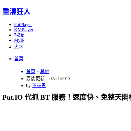
重灌狂人
PotPlayer
KMPlayer
7-Zip
MyIP
大字
Menu
Skip
首頁
to
content
首頁
»
其他
最後更新：07/21/2013
by
不來恩
Put.IO 代抓 BT 服務！速度快、免整天