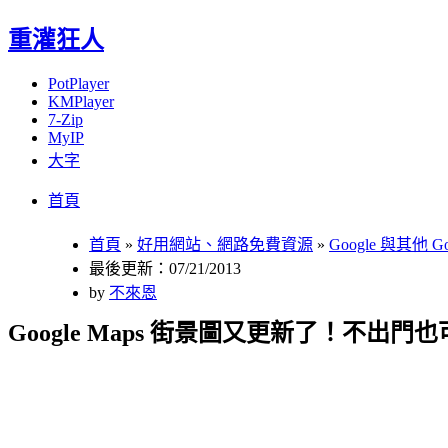
重灌狂人
PotPlayer
KMPlayer
7-Zip
MyIP
大字
Menu
Skip
首頁
to
content
首頁
»
好用網站、網路免費資源
»
Google 與其他 G
最後更新：07/21/2013
by
不來恩
Google Maps 街景圖又更新了！不出