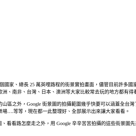
增了 17 個國家、總長 25 萬英哩路程的街景實拍畫面，儘管目
歐洲、南非、台灣、日本、澳洲等大家比較常去玩的地方都有得
山區之外，Google 街景圖的拍攝範圍幾乎快要可以涵蓋全台
樂場….等等，現在都一此整理好、全部展示出來讓大家看看。
查查地圖、看看路怎麼走之外，用 Google 辛辛苦苦拍攝的這些街