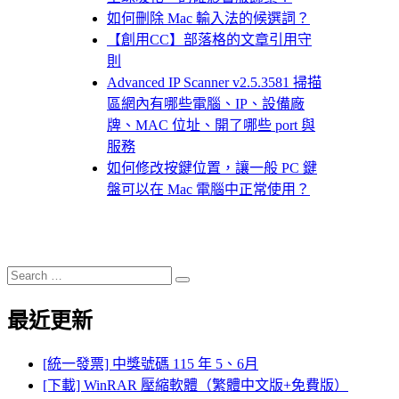
如何刪除 Mac 輸入法的候選詞？
【創用CC】部落格的文章引用守
則
Advanced IP Scanner v2.5.3581 掃描
區網內有哪些電腦、IP、設備廠
牌、MAC 位址、開了哪些 port 與
服務
如何修改按鍵位置，讓一般 PC 鍵
盤可以在 Mac 電腦中正常使用？
Search
Search
for:
最近更新
[統一發票] 中獎號碼 115 年 5、6月
[下載] WinRAR 壓縮軟體（繁體中文版+免費版）