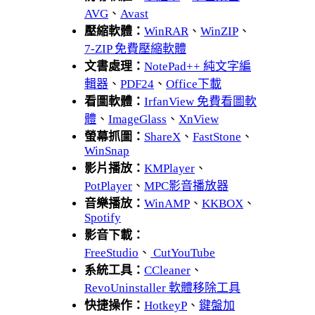
AVG
、
Avast
壓縮軟體：
WinRAR
、
WinZIP
、
7-ZIP 免費壓縮軟體
文書處理：
NotePad++ 純文字編
輯器
、
PDF24
、
Office下載
看圖軟體：
IrfanView 免費看圖軟
體
、
ImageGlass
、
XnView
螢幕抓圖：
ShareX
、
FastStone
、
WinSnap
影片播放：
KMPlayer
、
PotPlayer
、
MPC影音播放器
音樂播放：
WinAMP
、
KKBOX
、
Spotify
影音下載：
FreeStudio
、
CutYouTube
系統工具：
CCleaner
、
RevoUninstaller 軟體移除工具
快捷操作：
HotkeyP
、
鍵盤加