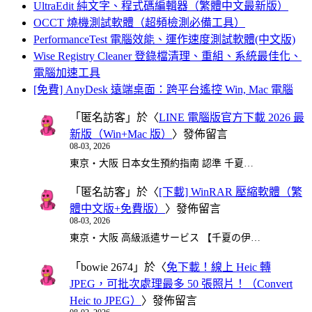
UltraEdit 純文字、程式碼編輯器（繁體中文最新版）
OCCT 燒機測試軟體（超頻檢測必備工具）
PerformanceTest 電腦效能、運作速度測試軟體(中文版)
Wise Registry Cleaner 登錄檔清理、重組、系統最佳化、
電腦加速工具
[免費] AnyDesk 遠端桌面：跨平台遙控 Win, Mac 電腦
「
匿名訪客
」於〈
LINE 電腦版官方下載 2026 最
新版（Win+Mac 版）
〉發佈留言
08-03, 2026
東京・大阪 日本女生預約指南 認準 千夏…
「
匿名訪客
」於〈
[下載] WinRAR 壓縮軟體（繁
體中文版+免費版）
〉發佈留言
08-03, 2026
東京・大阪 高級派遣サービス 【千夏の伊…
「
bowie 2674
」於〈
免下載！線上 Heic 轉
JPEG，可批次處理最多 50 張照片！（Convert
Heic to JPEG）
〉發佈留言