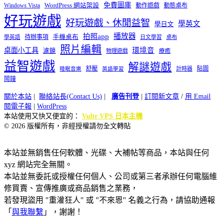
免費圖庫
Windows Vista
WordPress 網站架設
動作遊戲
動態桌布
好玩遊戲
好玩遊戲、休閒益智
學英文
學日文
播放器
拍照app
待辦事項
手機桌布
學英語
日文學習
桌布
照片編輯
桌面小工具
環境音
濾鏡
療癒
物理遊戲
益智遊戲
解謎遊戲
舒壓
貼圖
計時器
睡眠音樂
英語學習
鬧鐘
關於本站
|
聯絡站長(Contact Us)
|
廣告刊登
|
訂閱新文章
/
用 Email
閱電子報
|
WordPress
本站使用又快又便宜的：
Vultr VPS 日本主機
© 2026 版權所有，非經授權請勿全文轉貼
本站並無銷售任何軟體、光碟、大補帖等商品，本站與任何
xyz 網站完全無關。
本站並無委託或授權任何個人、公司或第三者承辦任何電腦維
修買賣、宣傳推廣或商品銷售之業務，
若發現盜用 "重灌狂人" 或 "不來恩" 名義之行為，請協助通報
「
與我聯繫
」，謝謝！