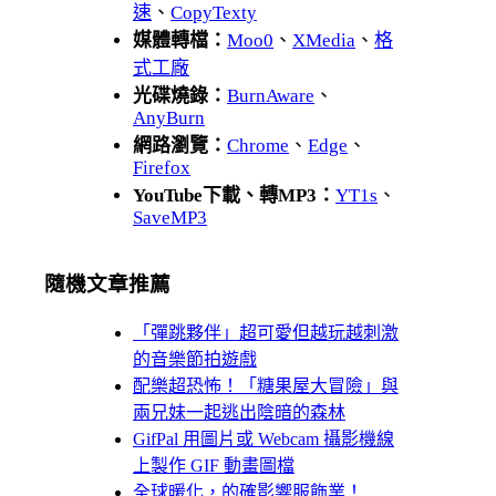
速
、
CopyTexty
媒體轉檔：
Moo0
、
XMedia
、
格
式工廠
光碟燒錄：
BurnAware
、
AnyBurn
網路瀏覽：
Chrome
、
Edge
、
Firefox
YouTube下載、轉MP3：
YT1s
、
SaveMP3
隨機文章推薦
「彈跳夥伴」超可愛但越玩越刺激
的音樂節拍遊戲
配樂超恐怖！「糖果屋大冒險」與
兩兄妹一起逃出陰暗的森林
GifPal 用圖片或 Webcam 攝影機線
上製作 GIF 動畫圖檔
全球暖化，的確影響服飾業！