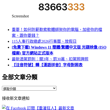
Screenshot
重要！如何防範勒索軟體綁架你的電腦、加密你的檔
案、跟你要錢？
115人事行政總處2026行事曆、放假日
[免費下載] Windows 11 簡體/繁體中文版 光碟映像 (ISO
檔案) 官方網站正式版本
最新酒駕罰則：關3年、罰30萬、扣駕照牌照
【注音符號】轉【漢語拼音】字母對照表
全部文章分類
全
部
接收新文章通知
文
章