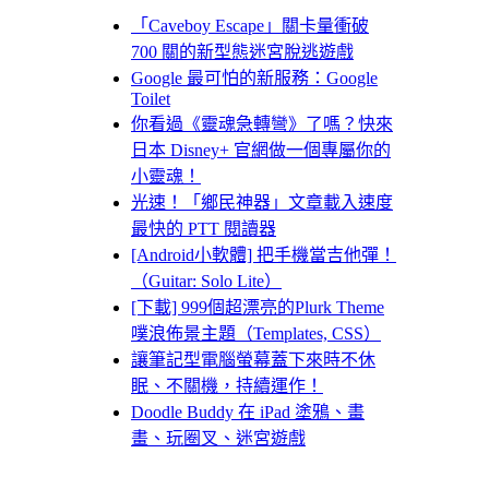
「Caveboy Escape」關卡量衝破
700 關的新型態迷宮脫逃遊戲
Google 最可怕的新服務：Google
Toilet
你看過《靈魂急轉彎》了嗎？快來
日本 Disney+ 官網做一個專屬你的
小靈魂！
光速！「鄉民神器」文章載入速度
最快的 PTT 閱讀器
[Android小軟體] 把手機當吉他彈！
（Guitar: Solo Lite）
[下載] 999個超漂亮的Plurk Theme
噗浪佈景主題（Templates, CSS）
讓筆記型電腦螢幕蓋下來時不休
眠、不關機，持續運作！
Doodle Buddy 在 iPad 塗鴉、畫
畫、玩圈叉、迷宮遊戲