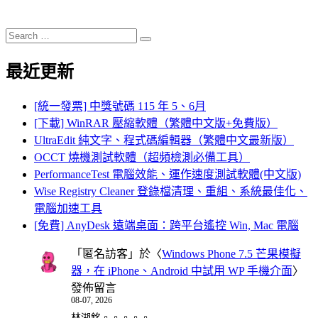
Search
Search
for:
最近更新
[統一發票] 中獎號碼 115 年 5、6月
[下載] WinRAR 壓縮軟體（繁體中文版+免費版）
UltraEdit 純文字、程式碼編輯器（繁體中文最新版）
OCCT 燒機測試軟體（超頻檢測必備工具）
PerformanceTest 電腦效能、運作速度測試軟體(中文版)
Wise Registry Cleaner 登錄檔清理、重組、系統最佳化、
電腦加速工具
[免費] AnyDesk 遠端桌面：跨平台遙控 Win, Mac 電腦
「
匿名訪客
」於〈
Windows Phone 7.5 芒果模擬
器，在 iPhone、Android 中試用 WP 手機介面
〉
發佈留言
08-07, 2026
林湖銘。。。。。