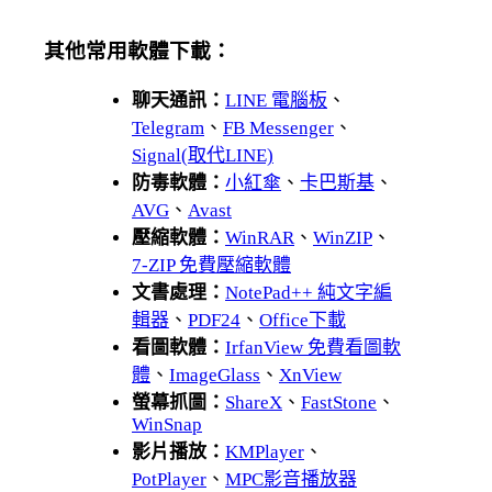
其他常用軟體下載：
聊天通訊：
LINE 電腦板
、
Telegram
、
FB Messenger
、
Signal(取代LINE)
防毒軟體：
小紅傘
、
卡巴斯基
、
AVG
、
Avast
壓縮軟體：
WinRAR
、
WinZIP
、
7-ZIP 免費壓縮軟體
文書處理：
NotePad++ 純文字編
輯器
、
PDF24
、
Office下載
看圖軟體：
IrfanView 免費看圖軟
體
、
ImageGlass
、
XnView
螢幕抓圖：
ShareX
、
FastStone
、
WinSnap
影片播放：
KMPlayer
、
PotPlayer
、
MPC影音播放器