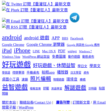
分
類
android
android 遊戲
APP
BBS
Facebook
Google Chrome 瀏覽器
Google Chrome
Google 與其他 Google 應用
iPhone
iPad
PDF
widget
LINE
Mac OS X
Windows 7
免費圖庫
Windows Vista
WordPress 網站架設
動作遊戲
動態桌布
好玩遊戲
好玩遊戲、休閒益智
學英文
學日文
播放器
拍照app
待辦事項
手機桌布
學英語
日文學習
桌布
照片編輯
桌面小工具
環境音
濾鏡
療癒
物理遊戲
益智遊戲
解謎遊戲
舒壓
貼圖
計時器
睡眠音樂
英語學習
鬧鐘
關於本站
|
聯絡站長(Contact Us)
|
廣告刊登
|
訂閱新文章
/
用 Email
閱電子報
|
WordPress