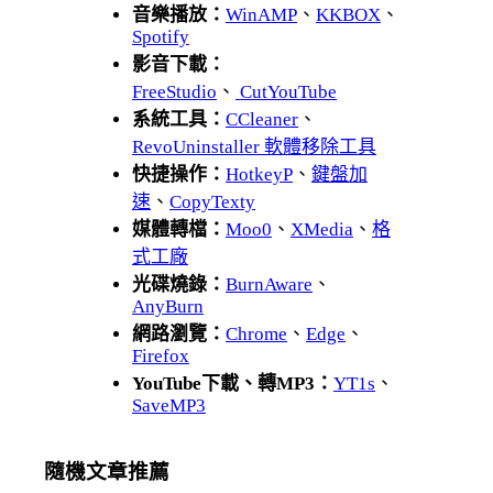
音樂播放：
WinAMP
、
KKBOX
、
Spotify
影音下載：
FreeStudio
、
CutYouTube
系統工具：
CCleaner
、
RevoUninstaller 軟體移除工具
快捷操作：
HotkeyP
、
鍵盤加
速
、
CopyTexty
媒體轉檔：
Moo0
、
XMedia
、
格
式工廠
光碟燒錄：
BurnAware
、
AnyBurn
網路瀏覽：
Chrome
、
Edge
、
Firefox
YouTube下載、轉MP3：
YT1s
、
SaveMP3
隨機文章推薦