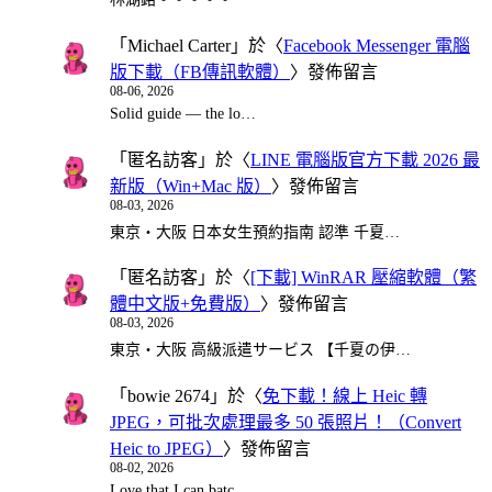
「
Michael Carter
」於〈
Facebook Messenger 電腦
版下載（FB傳訊軟體）
〉發佈留言
08-06, 2026
Solid guide — the lo…
「
匿名訪客
」於〈
LINE 電腦版官方下載 2026 最
新版（Win+Mac 版）
〉發佈留言
08-03, 2026
東京・大阪 日本女生預約指南 認準 千夏…
「
匿名訪客
」於〈
[下載] WinRAR 壓縮軟體（繁
體中文版+免費版）
〉發佈留言
08-03, 2026
東京・大阪 高級派遣サービス 【千夏の伊…
「
bowie 2674
」於〈
免下載！線上 Heic 轉
JPEG，可批次處理最多 50 張照片！（Convert
Heic to JPEG）
〉發佈留言
08-02, 2026
Love that I can batc…