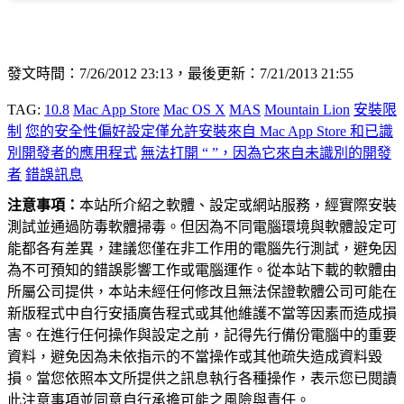
發文時間：7/26/2012 23:13，最後更新：7/21/2013 21:55
TAG:
10.8
Mac App Store
Mac OS X
MAS
Mountain Lion
安裝限
制
您的安全性偏好設定僅允許安裝來自 Mac App Store 和已識
別開發者的應用程式
無法打開 “ ”，因為它來自未識別的開發
者
錯誤訊息
注意事項：
本站所介紹之軟體、設定或網站服務，經實際安裝
測試並通過防毒軟體掃毒。但因為不同電腦環境與軟體設定可
能都各有差異，建議您僅在非工作用的電腦先行測試，避免因
為不可預知的錯誤影響工作或電腦運作。從本站下載的軟體由
所屬公司提供，本站未經任何修改且無法保證軟體公司可能在
新版程式中自行安插廣告程式或其他維護不當等因素而造成損
害。在進行任何操作與設定之前，記得先行備份電腦中的重要
資料，避免因為未依指示的不當操作或其他疏失造成資料毀
損。當您依照本文所提供之訊息執行各種操作，表示您已閱讀
此注意事項並同意自行承擔可能之風險與責任。