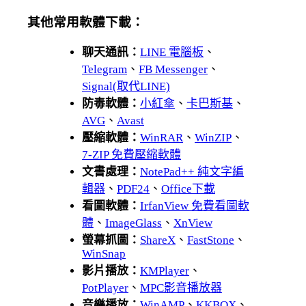
其他常用軟體下載：
聊天通訊：
LINE 電腦板
、
Telegram
、
FB Messenger
、
Signal(取代LINE)
防毒軟體：
小紅傘
、
卡巴斯基
、
AVG
、
Avast
壓縮軟體：
WinRAR
、
WinZIP
、
7-ZIP 免費壓縮軟體
文書處理：
NotePad++ 純文字編
輯器
、
PDF24
、
Office下載
看圖軟體：
IrfanView 免費看圖軟
體
、
ImageGlass
、
XnView
螢幕抓圖：
ShareX
、
FastStone
、
WinSnap
影片播放：
KMPlayer
、
PotPlayer
、
MPC影音播放器
音樂播放：
WinAMP
、
KKBOX
、