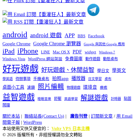
android
android 遊戲
APP
BBS
Facebook
Google Chrome 瀏覽器
Google Chrome
Google 與其他 Google 應用
iPhone
iPad
PDF
widget
LINE
Mac OS X
Windows 7
免費圖庫
Windows Vista
WordPress 網站架設
動作遊戲
動態桌布
好玩遊戲
好玩遊戲、休閒益智
學英文
學日文
播放器
拍照app
待辦事項
手機桌布
學英語
日文學習
桌布
照片編輯
桌面小工具
環境音
濾鏡
療癒
物理遊戲
益智遊戲
解謎遊戲
舒壓
貼圖
計時器
睡眠音樂
英語學習
鬧鐘
關於本站
|
聯絡站長(Contact Us)
|
廣告刊登
|
訂閱新文章
/
用 Email
閱電子報
|
WordPress
本站使用又快又便宜的：
Vultr VPS 日本主機
© 2026 版權所有，非經授權請勿全文轉貼