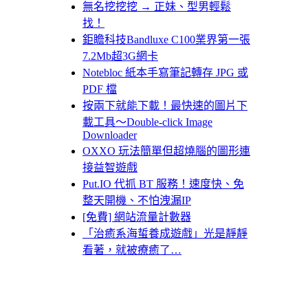
無名挖挖挖 → 正妹、型男輕鬆
找！
鉅瞻科技Bandluxe C100業界第一張
7.2Mb超3G網卡
Notebloc 紙本手寫筆記轉存 JPG 或
PDF 檔
按兩下就能下載！最快速的圖片下
載工具～Double-click Image
Downloader
OXXO 玩法簡單但超燒腦的圖形連
接益智遊戲
Put.IO 代抓 BT 服務！速度快、免
整天開機、不怕洩漏IP
[免費] 網站流量計數器
「治癒系海蜇養成遊戲」光是靜靜
看著，就被療癒了…