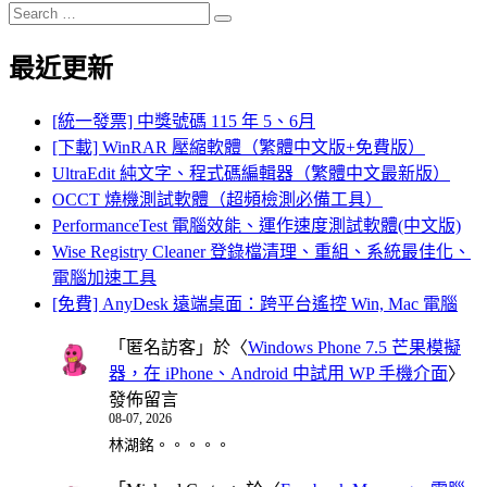
Search
Search
for:
最近更新
[統一發票] 中獎號碼 115 年 5、6月
[下載] WinRAR 壓縮軟體（繁體中文版+免費版）
UltraEdit 純文字、程式碼編輯器（繁體中文最新版）
OCCT 燒機測試軟體（超頻檢測必備工具）
PerformanceTest 電腦效能、運作速度測試軟體(中文版)
Wise Registry Cleaner 登錄檔清理、重組、系統最佳化、
電腦加速工具
[免費] AnyDesk 遠端桌面：跨平台遙控 Win, Mac 電腦
「
匿名訪客
」於〈
Windows Phone 7.5 芒果模擬
器，在 iPhone、Android 中試用 WP 手機介面
〉
發佈留言
08-07, 2026
林湖銘。。。。。