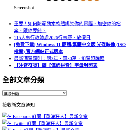
Screenshot
重要！如何防範勒索軟體綁架你的電腦、加密你的檔
案、跟你要錢？
115人事行政總處2026行事曆、放假日
[免費下載] Windows 11 簡體/繁體中文版 光碟映像 (ISO
檔案) 官方網站正式版本
最新酒駕罰則：關3年、罰30萬、扣駕照牌照
【注音符號】轉【漢語拼音】字母對照表
全部文章分類
全
部
接收新文章通知
文
章
分
類