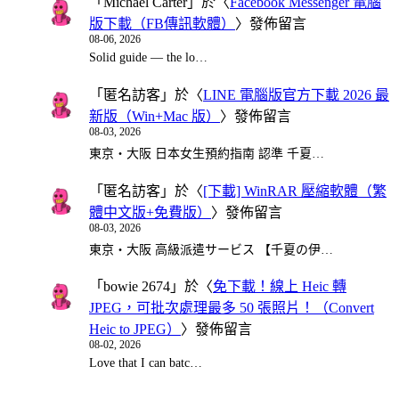
「
Michael Carter
」於〈
Facebook Messenger 電腦
版下載（FB傳訊軟體）
〉發佈留言
08-06, 2026
Solid guide — the lo…
「
匿名訪客
」於〈
LINE 電腦版官方下載 2026 最
新版（Win+Mac 版）
〉發佈留言
08-03, 2026
東京・大阪 日本女生預約指南 認準 千夏…
「
匿名訪客
」於〈
[下載] WinRAR 壓縮軟體（繁
體中文版+免費版）
〉發佈留言
08-03, 2026
東京・大阪 高級派遣サービス 【千夏の伊…
「
bowie 2674
」於〈
免下載！線上 Heic 轉
JPEG，可批次處理最多 50 張照片！（Convert
Heic to JPEG）
〉發佈留言
08-02, 2026
Love that I can batc…