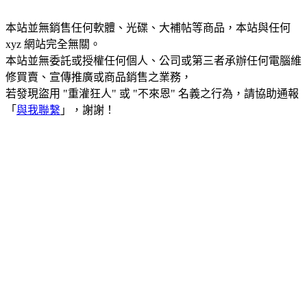
本站並無銷售任何軟體、光碟、大補帖等商品，本站與任何
xyz 網站完全無關。
本站並無委託或授權任何個人、公司或第三者承辦任何電腦維
修買賣、宣傳推廣或商品銷售之業務，
若發現盜用 "重灌狂人" 或 "不來恩" 名義之行為，請協助通報
「
與我聯繫
」，謝謝！