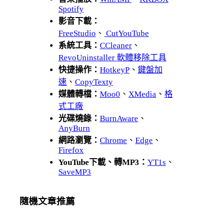
Spotify
影音下載：
FreeStudio
、
CutYouTube
系統工具：
CCleaner
、
RevoUninstaller 軟體移除工具
快捷操作：
HotkeyP
、
鍵盤加
速
、
CopyTexty
媒體轉檔：
Moo0
、
XMedia
、
格
式工廠
光碟燒錄：
BurnAware
、
AnyBurn
網路瀏覽：
Chrome
、
Edge
、
Firefox
YouTube下載、轉MP3：
YT1s
、
SaveMP3
隨機文章推薦