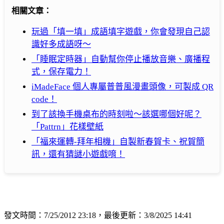
相關文章：
玩過「填一填」成語填字遊戲，你會發現自己認
識好多成語呀～
「睡眠定時器」自動幫你停止播放音樂、廣播程
式，保存電力！
iMadeFace 個人專屬普普風漫畫頭像，可製成 QR
code！
到了該換手機桌布的時刻啦～該選哪個好呢？
「Pattrn」花樣壁紙
「福來運轉-拜年相機」自製新春賀卡、祝賀簡
訊，還有猜謎小遊戲唷！
發文時間：7/25/2012 23:18，最後更新：3/8/2025 14:41