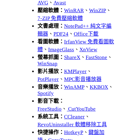
AVG
、
Avast
壓縮軟體：
WinRAR
、
WinZIP
、
7-ZIP 免費壓縮軟體
文書處理：
NotePad++ 純文字編
輯器
、
PDF24
、
Office下載
看圖軟體：
IrfanView 免費看圖軟
體
、
ImageGlass
、
XnView
螢幕抓圖：
ShareX
、
FastStone
、
WinSnap
影片播放：
KMPlayer
、
PotPlayer
、
MPC影音播放器
音樂播放：
WinAMP
、
KKBOX
、
Spotify
影音下載：
FreeStudio
、
CutYouTube
系統工具：
CCleaner
、
RevoUninstaller 軟體移除工具
快捷操作：
HotkeyP
、
鍵盤加