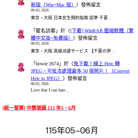
新版（Win+Mac 版）
〉發佈留言
08-03, 2026
東京・大阪 日本女生預約指南 認準 千夏…
「
匿名訪客
」於〈
[下載] WinRAR 壓縮軟體（繁
體中文版+免費版）
〉發佈留言
08-03, 2026
東京・大阪 高級派遣サービス 【千夏の伊…
「
bowie 2674
」於〈
免下載！線上 Heic 轉
JPEG，可批次處理最多 50 張照片！（Convert
Heic to JPEG）
〉發佈留言
08-02, 2026
Love that I can batc…
[統一發票] 中獎號碼 115 年5、6月