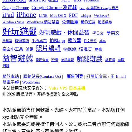
BBS
Facebook
Google Chrome 瀏覽器
Google Chrome
Google 與其他 Google 應用
iPhone
iPad
PDF
widget
LINE
Mac OS X
Windows 7
免費圖庫
Windows Vista
WordPress 網站架設
動作遊戲
動態桌布
好玩遊戲
好玩遊戲、休閒益智
學英文
學日文
播放器
拍照app
待辦事項
手機桌布
學英語
日文學習
桌布
照片編輯
桌面小工具
環境音
濾鏡
療癒
物理遊戲
益智遊戲
解謎遊戲
舒壓
貼圖
計時器
睡眠音樂
英語學習
鬧鐘
關於本站
|
聯絡站長(Contact Us)
|
廣告刊登
|
訂閱新文章
/
用 Email
閱電子報
|
WordPress
本站使用又快又便宜的：
Vultr VPS 日本主機
© 2026 版權所有，非經授權請勿全文轉貼
本站並無銷售任何軟體、光碟、大補帖等商品，本站與任何
xyz 網站完全無關。
本站並無委託或授權任何個人、公司或第三者承辦任何電腦維
修買賣、宣傳推廣或商品銷售之業務，