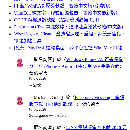
[下載] WinRAR 壓縮軟體（繁體中文版+免費版）
UltraEdit 純文字、程式碼編輯器（繁體中文最新版）
OCCT 燒機測試軟體（超頻檢測必備工具）
PerformanceTest 電腦效能、運作速度測試軟體(中文版)
Wise Registry Cleaner 登錄檔清理、重組、系統最佳化、
電腦加速工具
[免費] AnyDesk 遠端桌面：跨平台遙控 Win, Mac 電腦
「
匿名訪客
」於〈
Windows Phone 7.5 芒果模擬
器，在 iPhone、Android 中試用 WP 手機介面
〉
發佈留言
08-07, 2026
林湖銘。。。。。
「
Michael Carter
」於〈
Facebook Messenger 電腦
版下載（FB傳訊軟體）
〉發佈留言
08-06, 2026
Solid guide — the lo…
「
匿名訪客
」於〈
LINE 電腦版官方下載 2026 最