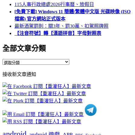
115人事行政總處2026行事曆、放假日
[免費下載] Windows 11 簡體/繁體中文版 光碟映像 (ISO
檔案) 官方網站正式版本
最新酒駕罰則：關3年、罰30萬、扣駕照牌照
【注音符號】轉【漢語拼音】字母對照表
全部文章分類
全
部
接收新文章通知
文
章
分
類
android
android 遊戲
APP