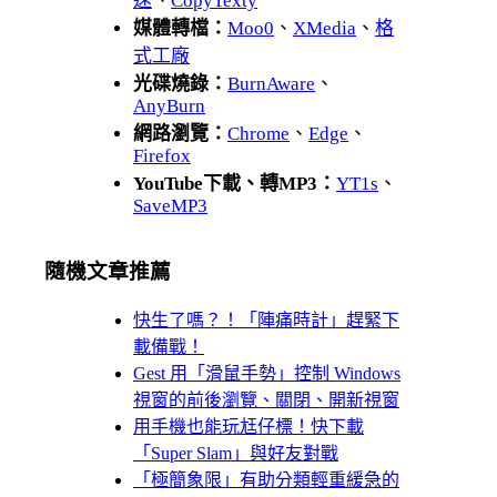
速
、
CopyTexty
媒體轉檔：
Moo0
、
XMedia
、
格
式工廠
光碟燒錄：
BurnAware
、
AnyBurn
網路瀏覽：
Chrome
、
Edge
、
Firefox
YouTube下載、轉MP3：
YT1s
、
SaveMP3
隨機文章推薦
快生了嗎？！「陣痛時計」趕緊下
載備戰！
Gest 用「滑鼠手勢」控制 Windows
視窗的前後瀏覽、關閉、開新視窗
用手機也能玩尪仔標！快下載
「Super Slam」與好友對戰
「極簡象限」有助分類輕重緩急的