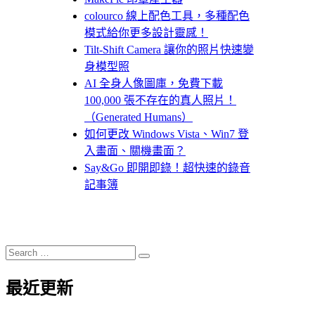
colourco 線上配色工具，多種配色
模式給你更多設計靈感！
Tilt-Shift Camera 讓你的照片快速變
身模型照
AI 全身人像圖庫，免費下載
100,000 張不存在的真人照片！
（Generated Humans）
如何更改 Windows Vista、Win7 登
入畫面、關機畫面？
Say&Go 即開即錄！超快速的錄音
記事簿
Search
Search
for:
最近更新