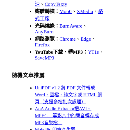
速
、
CopyTexty
媒體轉檔：
Moo0
、
XMedia
、
格
式工廠
光碟燒錄：
BurnAware
、
AnyBurn
網路瀏覽：
Chrome
、
Edge
、
Firefox
YouTube下載、轉MP3：
YT1s
、
SaveMP3
隨機文章推薦
UniPDF v1.2 將 PDF 文件轉成
Word、圖檔、純文字或 HTML 網
頁（支援多檔批次處理）
AoA Audio Extractor把AVI、
MPEG…等影片中的聲音轉存成
MP3音樂檔！
MakePic 印章產生器