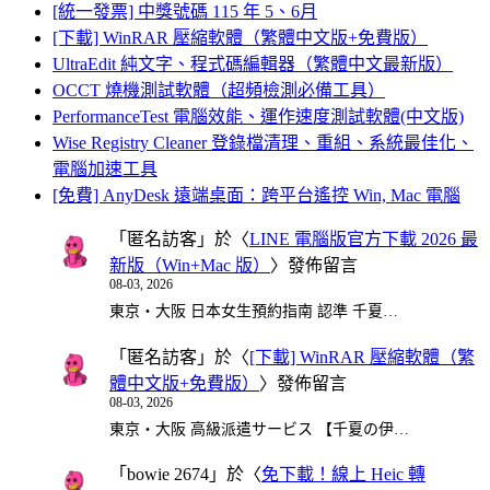
[統一發票] 中獎號碼 115 年 5、6月
[下載] WinRAR 壓縮軟體（繁體中文版+免費版）
UltraEdit 純文字、程式碼編輯器（繁體中文最新版）
OCCT 燒機測試軟體（超頻檢測必備工具）
PerformanceTest 電腦效能、運作速度測試軟體(中文版)
Wise Registry Cleaner 登錄檔清理、重組、系統最佳化、
電腦加速工具
[免費] AnyDesk 遠端桌面：跨平台遙控 Win, Mac 電腦
「
匿名訪客
」於〈
LINE 電腦版官方下載 2026 最
新版（Win+Mac 版）
〉發佈留言
08-03, 2026
東京・大阪 日本女生預約指南 認準 千夏…
「
匿名訪客
」於〈
[下載] WinRAR 壓縮軟體（繁
體中文版+免費版）
〉發佈留言
08-03, 2026
東京・大阪 高級派遣サービス 【千夏の伊…
「
bowie 2674
」於〈
免下載！線上 Heic 轉