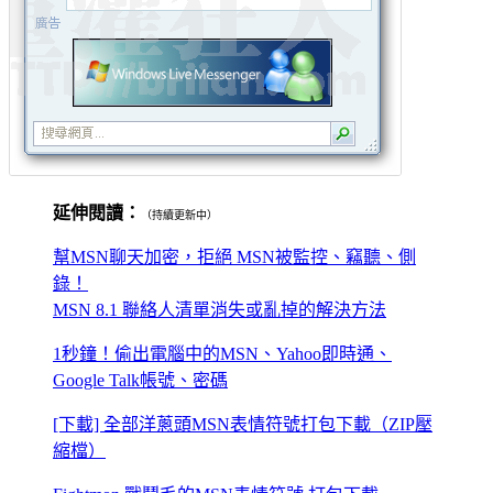
延伸閱讀：
（持續更新中）
幫MSN聊天加密，拒絕 MSN被監控、竊聽、側
錄！
MSN 8.1 聯絡人清單消失或亂掉的解決方法
1秒鐘！偷出電腦中的MSN、Yahoo即時通、
Google Talk帳號、密碼
[下載] 全部洋蔥頭MSN表情符號打包下載（ZIP壓
縮檔）