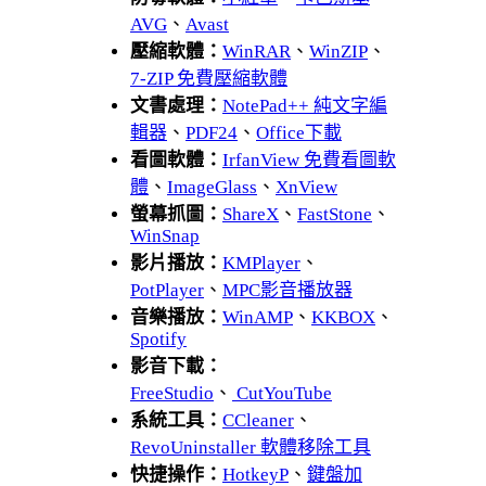
AVG
、
Avast
壓縮軟體：
WinRAR
、
WinZIP
、
7-ZIP 免費壓縮軟體
文書處理：
NotePad++ 純文字編
輯器
、
PDF24
、
Office下載
看圖軟體：
IrfanView 免費看圖軟
體
、
ImageGlass
、
XnView
螢幕抓圖：
ShareX
、
FastStone
、
WinSnap
影片播放：
KMPlayer
、
PotPlayer
、
MPC影音播放器
音樂播放：
WinAMP
、
KKBOX
、
Spotify
影音下載：
FreeStudio
、
CutYouTube
系統工具：
CCleaner
、
RevoUninstaller 軟體移除工具
快捷操作：
HotkeyP
、
鍵盤加