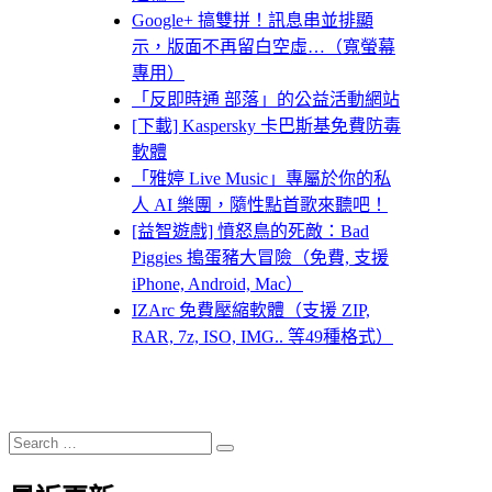
Google+ 搞雙拼！訊息串並排顯
示，版面不再留白空虛…（寬螢幕
專用）
「反即時通 部落」的公益活動網站
[下載] Kaspersky 卡巴斯基免費防毒
軟體
「雅婷 Live Music」專屬於你的私
人 AI 樂團，隨性點首歌來聽吧！
[益智遊戲] 憤怒鳥的死敵：Bad
Piggies 搗蛋豬大冒險（免費, 支援
iPhone, Android, Mac）
IZArc 免費壓縮軟體（支援 ZIP,
RAR, 7z, ISO, IMG.. 等49種格式）
Search
Search
for: