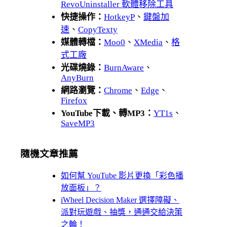
RevoUninstaller 軟體移除工具
快捷操作：
HotkeyP
、
鍵盤加
速
、
CopyTexty
媒體轉檔：
Moo0
、
XMedia
、
格
式工廠
光碟燒錄：
BurnAware
、
AnyBurn
網路瀏覽：
Chrome
、
Edge
、
Firefox
YouTube下載、轉MP3：
YT1s
、
SaveMP3
隨機文章推薦
如何幫 YouTube 影片更換「彩色播
放面板」？
iWheel Decision Maker 選擇障礙、
派對玩遊戲、抽獎，通通交給決策
之輪！