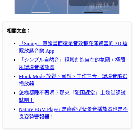
相關文章：
「Sunny」無論畫面還是音效都充滿驚喜的 3D 睡
眠放鬆音樂 App
「シンプル自然音」輕鬆創造自在的氛圍，極簡
風環境音播放器
Monk Mode 放鬆、冥想、工作三合一環境音隨選
播放器
怎樣都睡不著嗎？那來「犯困課堂」上幾堂課試
試吧！
Nature BGM Player 是療癒型背景音播放器也是不
良姿勢警報器！