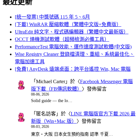
最近更新
[統一發票] 中獎號碼 115 年 5、6月
[下載] WinRAR 壓縮軟體（繁體中文版+免費版）
UltraEdit 純文字、程式碼編輯器（繁體中文最新版）
OCCT 燒機測試軟體（超頻檢測必備工具）
PerformanceTest 電腦效能、運作速度測試軟體(中文版)
Wise Registry Cleaner 登錄檔清理、重組、系統最佳化、
電腦加速工具
[免費] AnyDesk 遠端桌面：跨平台遙控 Win, Mac 電腦
「
Michael Carter
」於〈
Facebook Messenger 電腦
版下載（FB傳訊軟體）
〉發佈留言
08-06, 2026
Solid guide — the lo…
「
匿名訪客
」於〈
LINE 電腦版官方下載 2026 最
新版（Win+Mac 版）
〉發佈留言
08-03, 2026
東京・大阪 日本女生預約指南 認準 千夏…