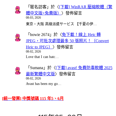
「
匿名訪客
」於〈
[下載] WinRAR 壓縮軟體（繁
體中文版+免費版）
〉發佈留言
08-03, 2026
東京・大阪 高級派遣サービス 【千夏の伊…
「
bowie 2674
」於〈
免下載！線上 Heic 轉
JPEG，可批次處理最多 50 張照片！（Convert
Heic to JPEG）
〉發佈留言
08-02, 2026
Love that I can batc…
「
Sumana
」於〈
[下載] avast! 免費防毒軟體 2025
最新繁體中文版
〉發佈留言
08-02, 2026
Avast has been my go…
[統一發票] 中獎號碼 115 年5、6月