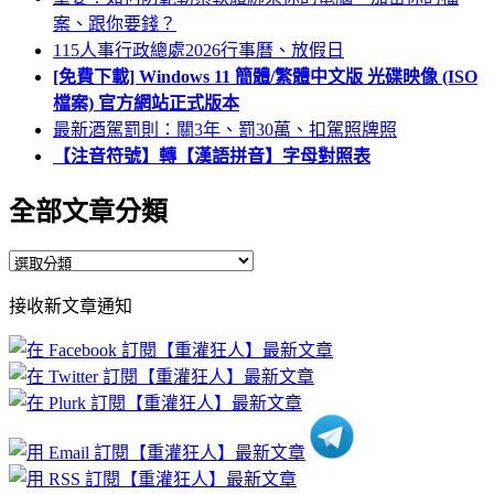
案、跟你要錢？
115人事行政總處2026行事曆、放假日
[免費下載] Windows 11 簡體/繁體中文版 光碟映像 (ISO
檔案) 官方網站正式版本
最新酒駕罰則：關3年、罰30萬、扣駕照牌照
【注音符號】轉【漢語拼音】字母對照表
全部文章分類
全
部
接收新文章通知
文
章
分
類