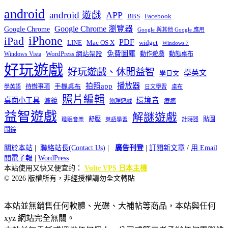
android
android 遊戲
APP
BBS
Facebook
Google Chrome 瀏覽器
Google Chrome
Google 與其他 Google 應用
iPhone
iPad
PDF
widget
LINE
Mac OS X
Windows 7
免費圖庫
Windows Vista
WordPress 網站架設
動作遊戲
動態桌布
好玩遊戲
好玩遊戲、休閒益智
學英文
學日文
播放器
拍照app
待辦事項
手機桌布
學英語
日文學習
桌布
照片編輯
桌面小工具
環境音
濾鏡
療癒
物理遊戲
益智遊戲
解謎遊戲
舒壓
貼圖
計時器
睡眠音樂
英語學習
鬧鐘
關於本站
|
聯絡站長(Contact Us)
|
廣告刊登
|
訂閱新文章
/
用 Email
閱電子報
|
WordPress
本站使用又快又便宜的：
Vultr VPS 日本主機
© 2026 版權所有，非經授權請勿全文轉貼
本站並無銷售任何軟體、光碟、大補帖等商品，本站與任何
xyz 網站完全無關。