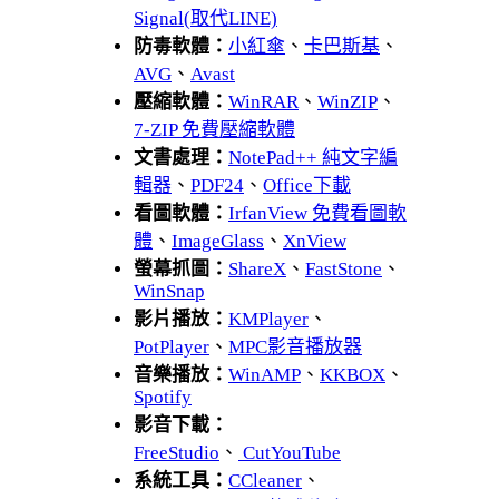
Signal(取代LINE)
防毒軟體：
小紅傘
、
卡巴斯基
、
AVG
、
Avast
壓縮軟體：
WinRAR
、
WinZIP
、
7-ZIP 免費壓縮軟體
文書處理：
NotePad++ 純文字編
輯器
、
PDF24
、
Office下載
看圖軟體：
IrfanView 免費看圖軟
體
、
ImageGlass
、
XnView
螢幕抓圖：
ShareX
、
FastStone
、
WinSnap
影片播放：
KMPlayer
、
PotPlayer
、
MPC影音播放器
音樂播放：
WinAMP
、
KKBOX
、
Spotify
影音下載：
FreeStudio
、
CutYouTube
系統工具：
CCleaner
、