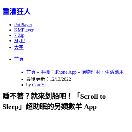
重灌狂人
PotPlayer
KMPlayer
7-Zip
MyIP
大字
Menu
Skip
首頁
to
content
首頁
»
手機：iPhone App
»
購物理財、生活應用
最後更新：12/13/2022
by
CoreYi
睡不著？就來划船吧！「Scroll to
Sleep」超助眠的另類數羊 App