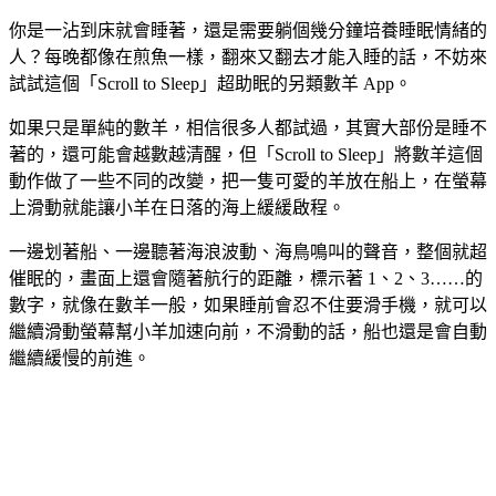
你是一沾到床就會睡著，還是需要躺個幾分鐘培養睡眠情緒的
人？每晚都像在煎魚一樣，翻來又翻去才能入睡的話，不妨來
試試這個「Scroll to Sleep」超助眠的另類數羊 App。
如果只是單純的數羊，相信很多人都試過，其實大部份是睡不
著的，還可能會越數越清醒，但「Scroll to Sleep」將數羊這個
動作做了一些不同的改變，把一隻可愛的羊放在船上，在螢幕
上滑動就能讓小羊在日落的海上緩緩啟程。
一邊划著船、一邊聽著海浪波動、海鳥鳴叫的聲音，整個就超
催眠的，畫面上還會隨著航行的距離，標示著 1、2、3……的
數字，就像在數羊一般，如果睡前會忍不住要滑手機，就可以
繼續滑動螢幕幫小羊加速向前，不滑動的話，船也還是會自動
繼續緩慢的前進。