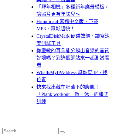
「拜年相機」多種新年應景模板，
讓照片更有年味兒～
Himimi 2.4 繁體中文版，下載
MP3、電影超快！
CrystalDiskMark 硬碟效能、讀寫速
度測試工具
你靈敏的耳朵能分辨出音樂的音質
好壞嗎？到這個網站來一起測試看
看
WhatIsMyIPAddress 幫你查 IP、找
位置
快來找出藏在肥油下的腹肌！
「Plank workout」做一休一的棒式
訓練
Search
Search
for: