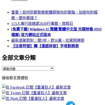
重要！如何防範勒索軟體綁架你的電腦、加密你的檔
案、跟你要錢？
115人事行政總處2026行事曆、放假日
[免費下載] Windows 11 簡體/繁體中文版 光碟映像 (ISO
檔案) 官方網站正式版本
最新酒駕罰則：關3年、罰30萬、扣駕照牌照
【注音符號】轉【漢語拼音】字母對照表
全部文章分類
全
部
接收新文章通知
文
章
分
類