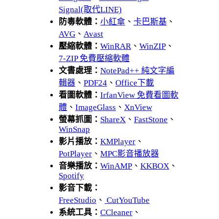
Signal(取代LINE)
防毒軟體：
小紅傘
、
卡巴斯基
、
AVG
、
Avast
壓縮軟體：
WinRAR
、
WinZIP
、
7-ZIP 免費壓縮軟體
文書處理：
NotePad++ 純文字編
輯器
、
PDF24
、
Office下載
看圖軟體：
IrfanView 免費看圖軟
體
、
ImageGlass
、
XnView
螢幕抓圖：
ShareX
、
FastStone
、
WinSnap
影片播放：
KMPlayer
、
PotPlayer
、
MPC影音播放器
音樂播放：
WinAMP
、
KKBOX
、
Spotify
影音下載：
FreeStudio
、
CutYouTube
系統工具：
CCleaner
、