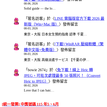
08-06, 2026
Solid guide — the lo…
「
匿名訪客
」於〈
LINE 電腦版官方下載 2026 最
新版（Win+Mac 版）
〉發佈留言
08-03, 2026
東京・大阪 日本女生預約指南 認準 千夏…
「
匿名訪客
」於〈
[下載] WinRAR 壓縮軟體（繁
體中文版+免費版）
〉發佈留言
08-03, 2026
東京・大阪 高級派遣サービス 【千夏の伊…
「
bowie 2674
」於〈
免下載！線上 Heic 轉
JPEG，可批次處理最多 50 張照片！（Convert
Heic to JPEG）
〉發佈留言
08-02, 2026
Love that I can batc…
[統一發票] 中獎號碼 115 年5、6月