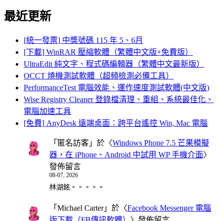
最近更新
[統一發票] 中獎號碼 115 年 5、6月
[下載] WinRAR 壓縮軟體（繁體中文版+免費版）
UltraEdit 純文字、程式碼編輯器（繁體中文最新版）
OCCT 燒機測試軟體（超頻檢測必備工具）
PerformanceTest 電腦效能、運作速度測試軟體(中文版)
Wise Registry Cleaner 登錄檔清理、重組、系統最佳化、
電腦加速工具
[免費] AnyDesk 遠端桌面：跨平台遙控 Win, Mac 電腦
「
匿名訪客
」於〈
Windows Phone 7.5 芒果模擬
器，在 iPhone、Android 中試用 WP 手機介面
〉
發佈留言
08-07, 2026
林湖銘。。。。。
「
Michael Carter
」於〈
Facebook Messenger 電腦
版下載（FB傳訊軟體）
〉發佈留言