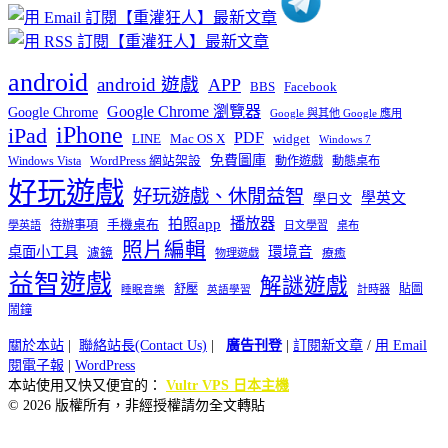
android
android 遊戲
APP
BBS
Facebook
Google Chrome 瀏覽器
Google Chrome
Google 與其他 Google 應用
iPhone
iPad
PDF
widget
LINE
Mac OS X
Windows 7
免費圖庫
Windows Vista
WordPress 網站架設
動作遊戲
動態桌布
好玩遊戲
好玩遊戲、休閒益智
學英文
學日文
播放器
拍照app
待辦事項
手機桌布
學英語
日文學習
桌布
照片編輯
桌面小工具
環境音
濾鏡
療癒
物理遊戲
益智遊戲
解謎遊戲
舒壓
貼圖
計時器
睡眠音樂
英語學習
鬧鐘
關於本站
|
聯絡站長(Contact Us)
|
廣告刊登
|
訂閱新文章
/
用 Email
閱電子報
|
WordPress
本站使用又快又便宜的：
Vultr VPS 日本主機
© 2026 版權所有，非經授權請勿全文轉貼