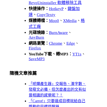
RevoUninstaller 軟體移除工具
快捷操作：
HotkeyP
、
鍵盤加
速
、
CopyTexty
媒體轉檔：
Moo0
、
XMedia
、
格
式工廠
光碟燒錄：
BurnAware
、
AnyBurn
網路瀏覽：
Chrome
、
Edge
、
Firefox
YouTube下載、轉MP3：
YT1s
、
SaveMP3
隨機文章推薦
「唬爛產生器」交報告、湊字數、
發廢文必備，但怎麼產出的文有似
曾相識的感覺呢？！
「Carrot!」只要達成目標就給自己
獎勵的目標提醒器