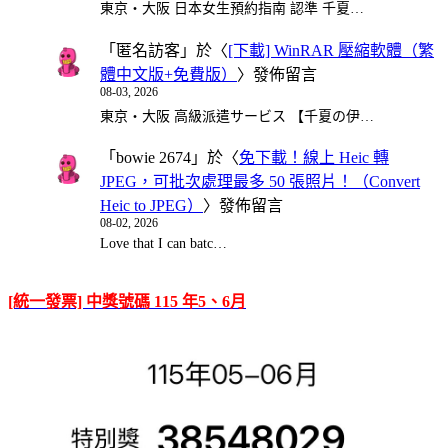
東京・大阪 日本女生預約指南 認準 千夏…
「
匿名訪客
」於〈
[下載] WinRAR 壓縮軟體（繁
體中文版+免費版）
〉發佈留言
08-03, 2026
東京・大阪 高級派遣サービス 【千夏の伊…
「
bowie 2674
」於〈
免下載！線上 Heic 轉
JPEG，可批次處理最多 50 張照片！（Convert
Heic to JPEG）
〉發佈留言
08-02, 2026
Love that I can batc…
[統一發票] 中獎號碼 115 年5、6月