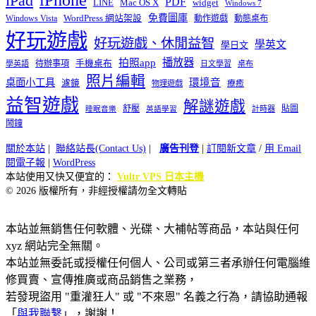
iPhone
iPad
PDF
widget
LINE
Mac OS X
Windows 7
免費圖庫
Windows Vista
WordPress 網站架設
動作遊戲
動態桌布
好玩遊戲
好玩遊戲、休閒益智
學英文
學日文
播放器
拍照app
待辦事項
手機桌布
學英語
日文學習
桌布
照片編輯
桌面小工具
環境音
濾鏡
療癒
物理遊戲
益智遊戲
解謎遊戲
舒壓
貼圖
計時器
睡眠音樂
英語學習
鬧鐘
關於本站
|
聯絡站長(Contact Us)
|
廣告刊登
|
訂閱新文章
/
用 Email
閱電子報
|
WordPress
本站使用又快又便宜的：
Vultr VPS 日本主機
© 2026 版權所有，非經授權請勿全文轉貼
本站並無銷售任何軟體、光碟、大補帖等商品，本站與任何
xyz 網站完全無關。
本站並無委託或授權任何個人、公司或第三者承辦任何電腦維
修買賣、宣傳推廣或商品銷售之業務，
若發現盜用 "重灌狂人" 或 "不來恩" 名義之行為，請協助通報
「
與我聯繫
」，謝謝！