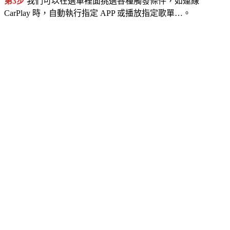
第3步
我們可以在選單裡面挑選各種觸發條件，如連線
CarPlay 時，自動執行指定 APP 或播放指定歌單…。