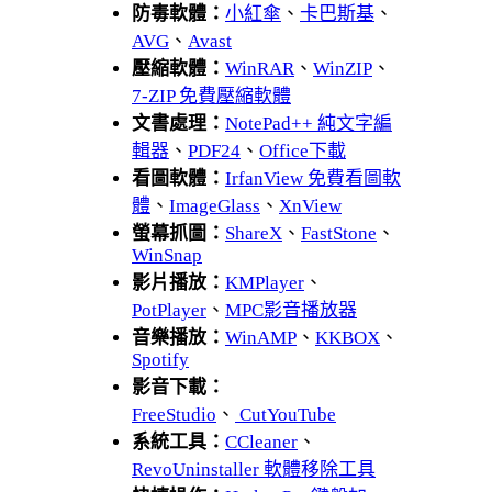
防毒軟體：
小紅傘
、
卡巴斯基
、
AVG
、
Avast
壓縮軟體：
WinRAR
、
WinZIP
、
7-ZIP 免費壓縮軟體
文書處理：
NotePad++ 純文字編
輯器
、
PDF24
、
Office下載
看圖軟體：
IrfanView 免費看圖軟
體
、
ImageGlass
、
XnView
螢幕抓圖：
ShareX
、
FastStone
、
WinSnap
影片播放：
KMPlayer
、
PotPlayer
、
MPC影音播放器
音樂播放：
WinAMP
、
KKBOX
、
Spotify
影音下載：
FreeStudio
、
CutYouTube
系統工具：
CCleaner
、
RevoUninstaller 軟體移除工具