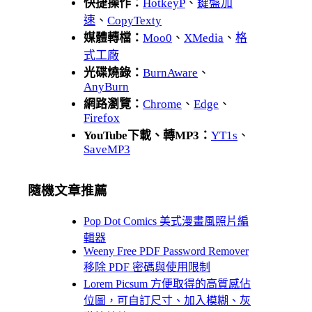
快捷操作：
HotkeyP
、
鍵盤加
速
、
CopyTexty
媒體轉檔：
Moo0
、
XMedia
、
格
式工廠
光碟燒錄：
BurnAware
、
AnyBurn
網路瀏覽：
Chrome
、
Edge
、
Firefox
YouTube下載、轉MP3：
YT1s
、
SaveMP3
隨機文章推薦
Pop Dot Comics 美式漫畫風照片編
輯器
Weeny Free PDF Password Remover
移除 PDF 密碼與使用限制
Lorem Picsum 方便取得的高質感佔
位圖，可自訂尺寸、加入模糊、灰