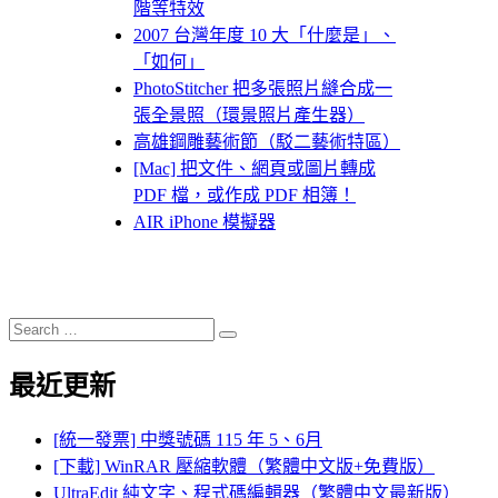
階等特效
2007 台灣年度 10 大「什麼是」、
「如何」
PhotoStitcher 把多張照片縫合成一
張全景照（環景照片產生器）
高雄鋼雕藝術節（駁二藝術特區）
[Mac] 把文件、網頁或圖片轉成
PDF 檔，或作成 PDF 相簿！
AIR iPhone 模擬器
Search
Search
for:
最近更新
[統一發票] 中獎號碼 115 年 5、6月
[下載] WinRAR 壓縮軟體（繁體中文版+免費版）
UltraEdit 純文字、程式碼編輯器（繁體中文最新版）