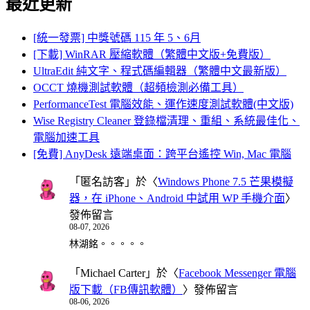
最近更新
[統一發票] 中獎號碼 115 年 5、6月
[下載] WinRAR 壓縮軟體（繁體中文版+免費版）
UltraEdit 純文字、程式碼編輯器（繁體中文最新版）
OCCT 燒機測試軟體（超頻檢測必備工具）
PerformanceTest 電腦效能、運作速度測試軟體(中文版)
Wise Registry Cleaner 登錄檔清理、重組、系統最佳化、
電腦加速工具
[免費] AnyDesk 遠端桌面：跨平台遙控 Win, Mac 電腦
「
匿名訪客
」於〈
Windows Phone 7.5 芒果模擬
器，在 iPhone、Android 中試用 WP 手機介面
〉
發佈留言
08-07, 2026
林湖銘。。。。。
「
Michael Carter
」於〈
Facebook Messenger 電腦
版下載（FB傳訊軟體）
〉發佈留言
08-06, 2026