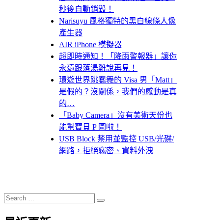
秒後自動銷毀！
Narisuyu 風格獨特的黑白線條人像
產生器
AIR iPhone 模擬器
超即時通知！「降雨警報器」讓你
永遠跟落湯雞說再見！
環遊世界跳蠢舞的 Visa 男「Matt」
是假的？沒關係，我們的感動是真
的…
「Baby Camera」沒有美術天份也
能幫寶貝 P 圖啦！
USB Block 禁用並監控 USB/光碟/
網路，拒絕竊密、資料外洩
Search
Search
for: