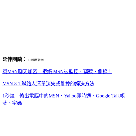
延伸閱讀：
（持續更新中）
幫MSN聊天加密，拒絕 MSN被監控、竊聽、側錄！
MSN 8.1 聯絡人清單消失或亂掉的解決方法
1秒鐘！偷出電腦中的MSN、Yahoo即時通、Google Talk帳
號、密碼