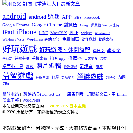
android
android 遊戲
APP
BBS
Facebook
Google Chrome 瀏覽器
Google Chrome
Google 與其他 Google 應用
iPhone
iPad
PDF
widget
LINE
Mac OS X
Windows 7
免費圖庫
Windows Vista
WordPress 網站架設
動作遊戲
動態桌布
好玩遊戲
好玩遊戲、休閒益智
學英文
學日文
播放器
拍照app
待辦事項
手機桌布
學英語
日文學習
桌布
照片編輯
桌面小工具
環境音
濾鏡
療癒
物理遊戲
益智遊戲
解謎遊戲
舒壓
貼圖
計時器
睡眠音樂
英語學習
鬧鐘
關於本站
|
聯絡站長(Contact Us)
|
廣告刊登
|
訂閱新文章
/
用 Email
閱電子報
|
WordPress
本站使用又快又便宜的：
Vultr VPS 日本主機
© 2026 版權所有，非經授權請勿全文轉貼
本站並無銷售任何軟體、光碟、大補帖等商品，本站與任何