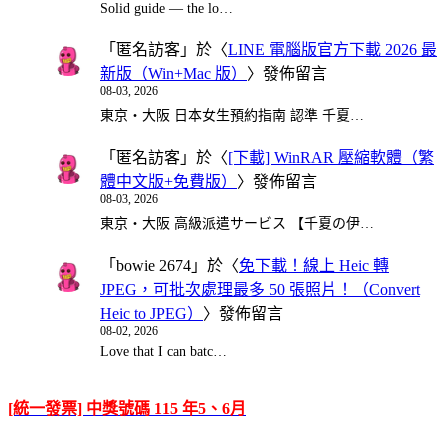
Solid guide — the lo…
「
匿名訪客
」於〈
LINE 電腦版官方下載 2026 最
新版（Win+Mac 版）
〉發佈留言
08-03, 2026
東京・大阪 日本女生預約指南 認準 千夏…
「
匿名訪客
」於〈
[下載] WinRAR 壓縮軟體（繁
體中文版+免費版）
〉發佈留言
08-03, 2026
東京・大阪 高級派遣サービス 【千夏の伊…
「
bowie 2674
」於〈
免下載！線上 Heic 轉
JPEG，可批次處理最多 50 張照片！（Convert
Heic to JPEG）
〉發佈留言
08-02, 2026
Love that I can batc…
[統一發票] 中獎號碼 115 年5、6月