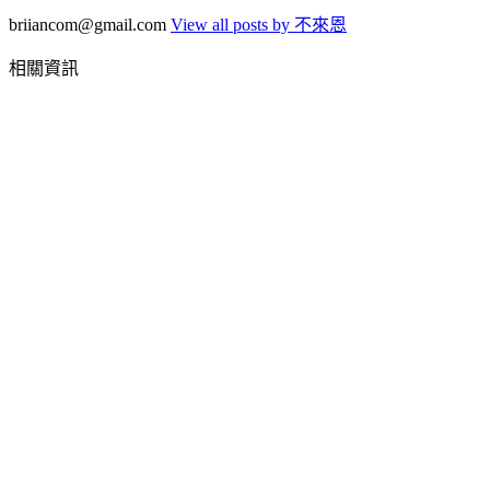
briiancom@gmail.com
View all posts by 不來恩
相關資訊