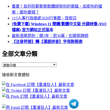
重要！如何防範勒索軟體綁架你的電腦、加密你的檔
案、跟你要錢？
115人事行政總處2026行事曆、放假日
[免費下載] Windows 11 簡體/繁體中文版 光碟映像 (ISO
檔案) 官方網站正式版本
最新酒駕罰則：關3年、罰30萬、扣駕照牌照
【注音符號】轉【漢語拼音】字母對照表
全部文章分類
全
部
接收新文章通知
文
章
分
類