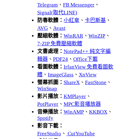
Telegram
、
FB Messenger
、
Signal(取代LINE)
防毒軟體：
小紅傘
、
卡巴斯基
、
AVG
、
Avast
壓縮軟體：
WinRAR
、
WinZIP
、
7-ZIP 免費壓縮軟體
文書處理：
NotePad++ 純文字編
輯器
、
PDF24
、
Office下載
看圖軟體：
IrfanView 免費看圖軟
體
、
ImageGlass
、
XnView
螢幕抓圖：
ShareX
、
FastStone
、
WinSnap
影片播放：
KMPlayer
、
PotPlayer
、
MPC影音播放器
音樂播放：
WinAMP
、
KKBOX
、
Spotify
影音下載：
FreeStudio
、
CutYouTube