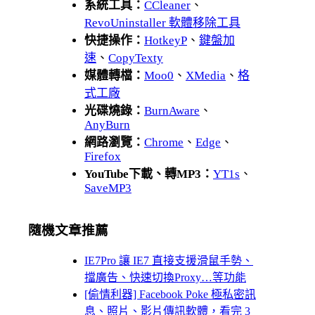
系統工具：
CCleaner
、
RevoUninstaller 軟體移除工具
快捷操作：
HotkeyP
、
鍵盤加
速
、
CopyTexty
媒體轉檔：
Moo0
、
XMedia
、
格
式工廠
光碟燒錄：
BurnAware
、
AnyBurn
網路瀏覽：
Chrome
、
Edge
、
Firefox
YouTube下載、轉MP3：
YT1s
、
SaveMP3
隨機文章推薦
IE7Pro 讓 IE7 直接支援滑鼠手勢、
擋廣告、快速切換Proxy…等功能
[偷情利器] Facebook Poke 極私密訊
息、照片、影片傳訊軟體，看完 3