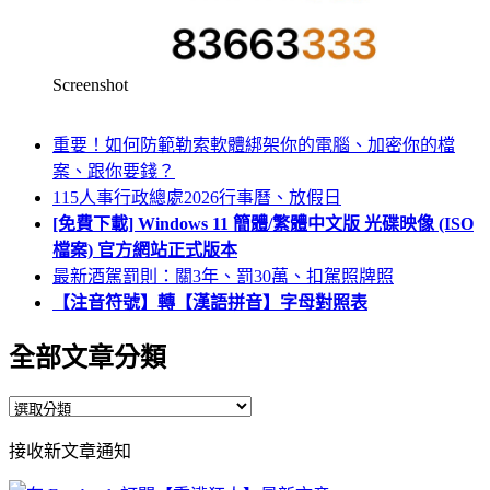
Screenshot
重要！如何防範勒索軟體綁架你的電腦、加密你的檔
案、跟你要錢？
115人事行政總處2026行事曆、放假日
[免費下載] Windows 11 簡體/繁體中文版 光碟映像 (ISO
檔案) 官方網站正式版本
最新酒駕罰則：關3年、罰30萬、扣駕照牌照
【注音符號】轉【漢語拼音】字母對照表
全部文章分類
全
部
接收新文章通知
文
章