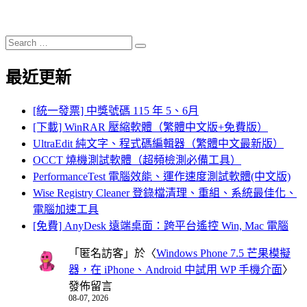
Search
Search
for:
最近更新
[統一發票] 中獎號碼 115 年 5、6月
[下載] WinRAR 壓縮軟體（繁體中文版+免費版）
UltraEdit 純文字、程式碼編輯器（繁體中文最新版）
OCCT 燒機測試軟體（超頻檢測必備工具）
PerformanceTest 電腦效能、運作速度測試軟體(中文版)
Wise Registry Cleaner 登錄檔清理、重組、系統最佳化、
電腦加速工具
[免費] AnyDesk 遠端桌面：跨平台遙控 Win, Mac 電腦
「
匿名訪客
」於〈
Windows Phone 7.5 芒果模擬
器，在 iPhone、Android 中試用 WP 手機介面
〉
發佈留言
08-07, 2026