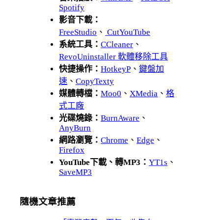
Spotify
影音下載：
FreeStudio
、
CutYouTube
系統工具：
CCleaner
、
RevoUninstaller 軟體移除工具
快捷操作：
HotkeyP
、
鍵盤加
速
、
CopyTexty
媒體轉檔：
Moo0
、
XMedia
、
格
式工廠
光碟燒錄：
BurnAware
、
AnyBurn
網路瀏覽：
Chrome
、
Edge
、
Firefox
YouTube下載、轉MP3：
YT1s
、
SaveMP3
隨機文章推薦