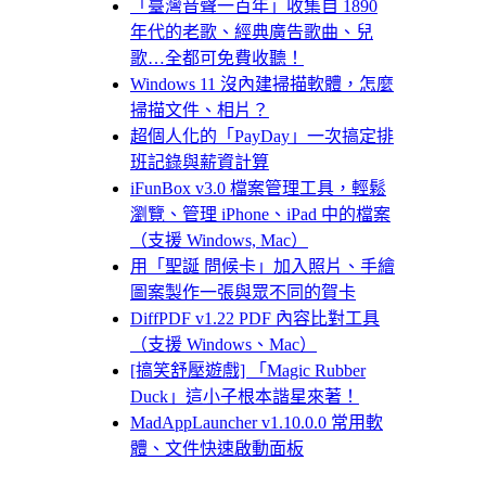
「臺灣音聲一百年」收集自 1890
年代的老歌、經典廣告歌曲、兒
歌…全都可免費收聽！
Windows 11 沒內建掃描軟體，怎麼
掃描文件、相片？
超個人化的「PayDay」一次搞定排
班記錄與薪資計算
iFunBox v3.0 檔案管理工具，輕鬆
瀏覽、管理 iPhone、iPad 中的檔案
（支援 Windows, Mac）
用「聖誕 問候卡」加入照片、手繪
圖案製作一張與眾不同的賀卡
DiffPDF v1.22 PDF 內容比對工具
（支援 Windows、Mac）
[搞笑舒壓遊戲] 「Magic Rubber
Duck」這小子根本諧星來著！
MadAppLauncher v1.10.0.0 常用軟
體、文件快速啟動面板