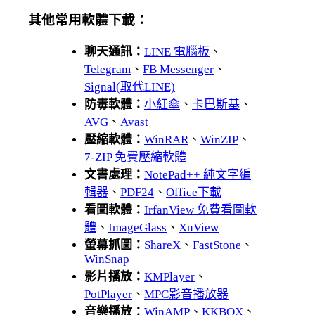
其他常用軟體下載：
聊天通訊：
LINE 電腦板
、
Telegram
、
FB Messenger
、
Signal(取代LINE)
防毒軟體：
小紅傘
、
卡巴斯基
、
AVG
、
Avast
壓縮軟體：
WinRAR
、
WinZIP
、
7-ZIP 免費壓縮軟體
文書處理：
NotePad++ 純文字編
輯器
、
PDF24
、
Office下載
看圖軟體：
IrfanView 免費看圖軟
體
、
ImageGlass
、
XnView
螢幕抓圖：
ShareX
、
FastStone
、
WinSnap
影片播放：
KMPlayer
、
PotPlayer
、
MPC影音播放器
音樂播放：
WinAMP
、
KKBOX
、