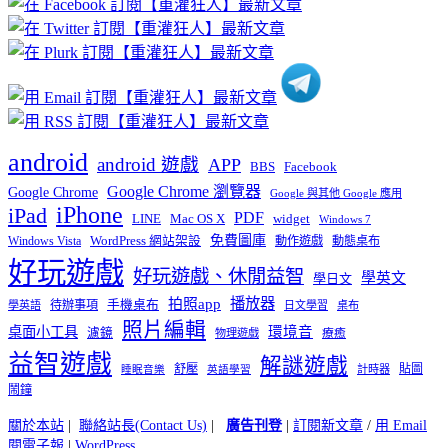
分
類
android
android 遊戲
APP
BBS
Facebook
Google Chrome 瀏覽器
Google Chrome
Google 與其他 Google 應用
iPhone
iPad
PDF
widget
LINE
Mac OS X
Windows 7
免費圖庫
Windows Vista
WordPress 網站架設
動作遊戲
動態桌布
好玩遊戲
好玩遊戲、休閒益智
學英文
學日文
播放器
拍照app
待辦事項
手機桌布
學英語
日文學習
桌布
照片編輯
桌面小工具
環境音
濾鏡
療癒
物理遊戲
益智遊戲
解謎遊戲
舒壓
貼圖
計時器
睡眠音樂
英語學習
鬧鐘
關於本站
|
聯絡站長(Contact Us)
|
廣告刊登
|
訂閱新文章
/
用 Email
閱電子報
|
WordPress