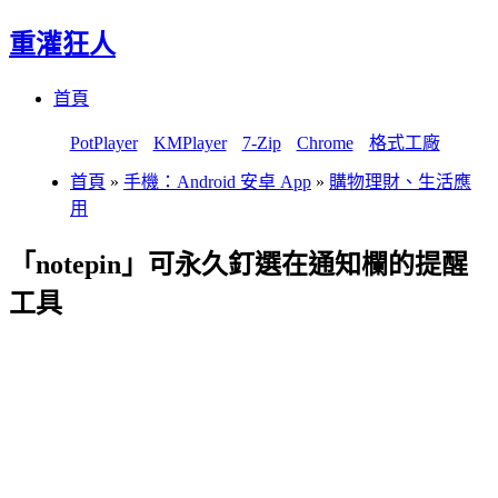
重灌狂人
Menu
Skip
首頁
to
content
PotPlayer
KMPlayer
7-Zip
Chrome
格式工廠
首頁
»
手機：Android 安卓 App
»
購物理財、生活應
用
「notepin」可永久釘選在通知欄的提醒
工具