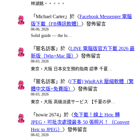
林湖銘。。。。。
「
Michael Carter
」於〈
Facebook Messenger 電腦
版下載（FB傳訊軟體）
〉發佈留言
08-06, 2026
Solid guide — the lo…
「
匿名訪客
」於〈
LINE 電腦版官方下載 2026 最
新版（Win+Mac 版）
〉發佈留言
08-03, 2026
東京・大阪 日本女生預約指南 認準 千夏…
「
匿名訪客
」於〈
[下載] WinRAR 壓縮軟體（繁
體中文版+免費版）
〉發佈留言
08-03, 2026
東京・大阪 高級派遣サービス 【千夏の伊…
「
bowie 2674
」於〈
免下載！線上 Heic 轉
JPEG，可批次處理最多 50 張照片！（Convert
Heic to JPEG）
〉發佈留言
08-02, 2026