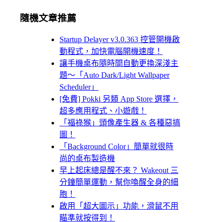
隨機文章推薦
Startup Delayer v3.0.363 控管開機啟
動程式，加快電腦開機速度！
讓手機桌布隨時間自動更換深淺主
題～「Auto Dark/Light Wallpaper
Scheduler」
[免費] Pokki 另類 App Store 選擇，
超多應用程式、小遊戲！
「福祿猴」頭像產生器 & 各種惡搞
圖！
「Background Color」簡單就很時
尚的桌布製造機
早上起床總是醒不來？ Wakeout 三
分鐘簡單運動，幫你喚醒全身的細
胞！
啟用「超大圖示」功能，滑鼠不用
瞄準就按得到！