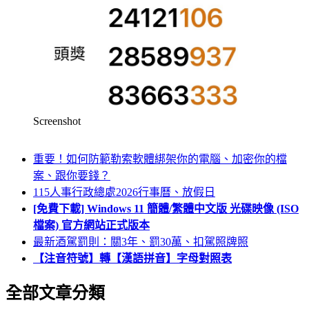
Screenshot
重要！如何防範勒索軟體綁架你的電腦、加密你的檔
案、跟你要錢？
115人事行政總處2026行事曆、放假日
[免費下載] Windows 11 簡體/繁體中文版 光碟映像 (ISO
檔案) 官方網站正式版本
最新酒駕罰則：關3年、罰30萬、扣駕照牌照
【注音符號】轉【漢語拼音】字母對照表
全部文章分類