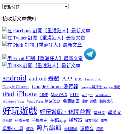
全
部
接收新文章通知
文
章
分
類
android
android 遊戲
APP
BBS
Facebook
Google Chrome 瀏覽器
Google Chrome
Google 與其他 Google 應用
iPhone
iPad
PDF
widget
LINE
Mac OS X
Windows 7
免費圖庫
Windows Vista
WordPress 網站架設
動作遊戲
動態桌布
好玩遊戲
好玩遊戲、休閒益智
學英文
學日文
播放器
拍照app
待辦事項
手機桌布
學英語
日文學習
桌布
照片編輯
桌面小工具
環境音
濾鏡
療癒
物理遊戲