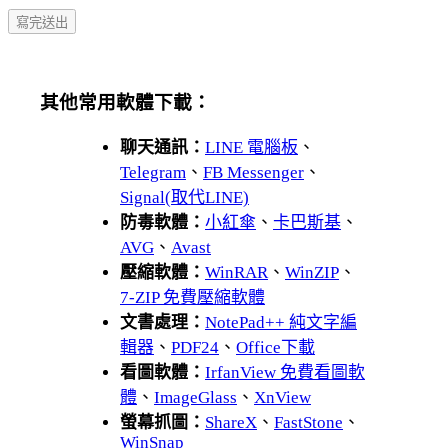
其他常用軟體下載：
聊天通訊：
LINE 電腦板
、
Telegram
、
FB Messenger
、
Signal(取代LINE)
防毒軟體：
小紅傘
、
卡巴斯基
、
AVG
、
Avast
壓縮軟體：
WinRAR
、
WinZIP
、
7-ZIP 免費壓縮軟體
文書處理：
NotePad++ 純文字編
輯器
、
PDF24
、
Office下載
看圖軟體：
IrfanView 免費看圖軟
體
、
ImageGlass
、
XnView
螢幕抓圖：
ShareX
、
FastStone
、
WinSnap