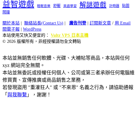
益智遊戲
解謎遊戲
舒壓
貼圖
計時器
睡眠音樂
英語學習
鬧鐘
關於本站
|
聯絡站長(Contact Us)
|
廣告刊登
|
訂閱新文章
/
用 Email
閱電子報
|
WordPress
本站使用又快又便宜的：
Vultr VPS 日本主機
© 2026 版權所有，非經授權請勿全文轉貼
本站並無銷售任何軟體、光碟、大補帖等商品，本站與任何
xyz 網站完全無關。
本站並無委託或授權任何個人、公司或第三者承辦任何電腦維
修買賣、宣傳推廣或商品銷售之業務，
若發現盜用 "重灌狂人" 或 "不來恩" 名義之行為，請協助通報
「
與我聯繫
」，謝謝！