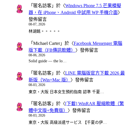
「
匿名訪客
」於〈
Windows Phone 7.5 芒果模擬
器，在 iPhone、Android 中試用 WP 手機介面
〉
發佈留言
08-07, 2026
林湖銘。。。。。
「
Michael Carter
」於〈
Facebook Messenger 電腦
版下載（FB傳訊軟體）
〉發佈留言
08-06, 2026
Solid guide — the lo…
「
匿名訪客
」於〈
LINE 電腦版官方下載 2026 最
新版（Win+Mac 版）
〉發佈留言
08-03, 2026
東京・大阪 日本女生預約指南 認準 千夏…
「
匿名訪客
」於〈
[下載] WinRAR 壓縮軟體（繁
體中文版+免費版）
〉發佈留言
08-03, 2026
東京・大阪 高級派遣サービス 【千夏の伊…