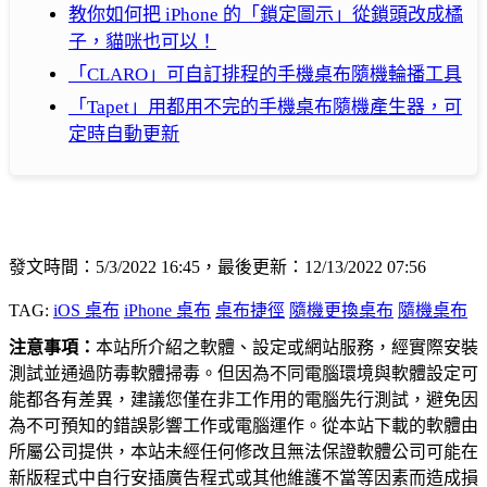
教你如何把 iPhone 的「鎖定圖示」從鎖頭改成橘
子，貓咪也可以！
「CLARO」可自訂排程的手機桌布隨機輪播工具
「Tapet」用都用不完的手機桌布隨機產生器，可
定時自動更新
發文時間：5/3/2022 16:45，最後更新：12/13/2022 07:56
TAG:
iOS 桌布
iPhone 桌布
桌布捷徑
隨機更換桌布
隨機桌布
注意事項：
本站所介紹之軟體、設定或網站服務，經實際安裝
測試並通過防毒軟體掃毒。但因為不同電腦環境與軟體設定可
能都各有差異，建議您僅在非工作用的電腦先行測試，避免因
為不可預知的錯誤影響工作或電腦運作。從本站下載的軟體由
所屬公司提供，本站未經任何修改且無法保證軟體公司可能在
新版程式中自行安插廣告程式或其他維護不當等因素而造成損