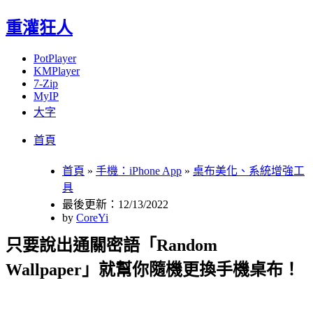
重灌狂人
PotPlayer
KMPlayer
7-Zip
MyIP
大字
Menu
Skip
首頁
to
content
首頁
»
手機：iPhone App
»
桌布美化、系統增強工
具
最後更新：12/13/2022
by
CoreYi
只要說出通關密語「Random
Wallpaper」就幫你隨機更換手機桌布！