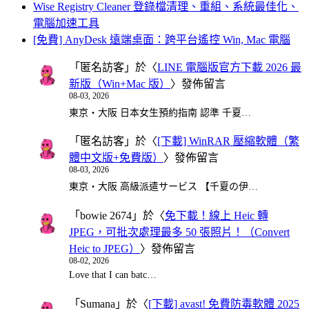
Wise Registry Cleaner 登錄檔清理、重組、系統最佳化、
電腦加速工具
[免費] AnyDesk 遠端桌面：跨平台遙控 Win, Mac 電腦
「
匿名訪客
」於〈
LINE 電腦版官方下載 2026 最
新版（Win+Mac 版）
〉發佈留言
08-03, 2026
東京・大阪 日本女生預約指南 認準 千夏…
「
匿名訪客
」於〈
[下載] WinRAR 壓縮軟體（繁
體中文版+免費版）
〉發佈留言
08-03, 2026
東京・大阪 高級派遣サービス 【千夏の伊…
「
bowie 2674
」於〈
免下載！線上 Heic 轉
JPEG，可批次處理最多 50 張照片！（Convert
Heic to JPEG）
〉發佈留言
08-02, 2026
Love that I can batc…
「
Sumana
」於〈
[下載] avast! 免費防毒軟體 2025