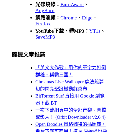
光碟燒錄：
BurnAware
、
AnyBurn
網路瀏覽：
Chrome
、
Edge
、
Firefox
YouTube下載、轉MP3：
YT1s
、
SaveMP3
隨機文章推薦
「英文大作戰」用你的單字力打倒
群雄、稱霸三國！
Christmas Live Wallpaper 魔法般夢
幻的閃亮聖誕樹動態桌布
BitTorrent Surf 直接用 Google 瀏覽
器下載 BT
一次下載網頁中的全部音樂、圖檔
或影片！ (Orbit Downloader v2.6.4)
Open Doodles 風格獨特的插圖庫，
免費下載可商用！連 ai 原始檔也通