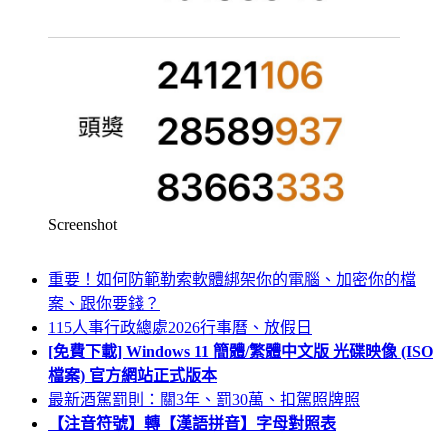
Screenshot
重要！如何防範勒索軟體綁架你的電腦、加密你的檔
案、跟你要錢？
115人事行政總處2026行事曆、放假日
[免費下載] Windows 11 簡體/繁體中文版 光碟映像 (ISO
檔案) 官方網站正式版本
最新酒駕罰則：關3年、罰30萬、扣駕照牌照
【注音符號】轉【漢語拼音】字母對照表