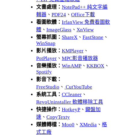
文書處理：
NotePad++ 純文字編
輯器
、
PDF24
、
Office下載
看圖軟體：
IrfanView 免費看圖軟
體
、
ImageGlass
、
XnView
螢幕抓圖：
ShareX
、
FastStone
、
WinSnap
影片播放：
KMPlayer
、
PotPlayer
、
MPC影音播放器
音樂播放：
WinAMP
、
KKBOX
、
Spotify
影音下載：
FreeStudio
、
CutYouTube
系統工具：
CCleaner
、
RevoUninstaller 軟體移除工具
快捷操作：
HotkeyP
、
鍵盤加
速
、
CopyTexty
媒體轉檔：
Moo0
、
XMedia
、
格
式工廠