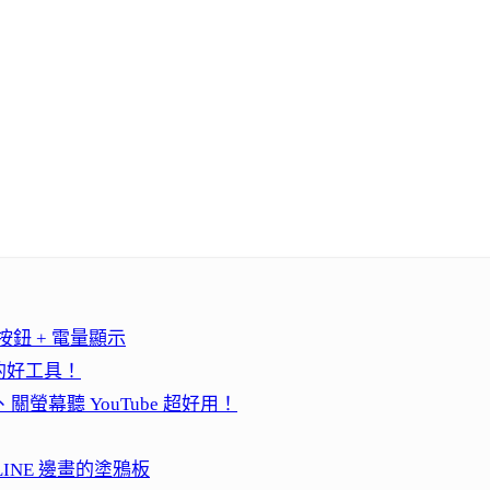
按鈕 + 電量顯示
的好工具！
螢幕聽 YouTube 超好用！
NE 邊畫的塗鴉板