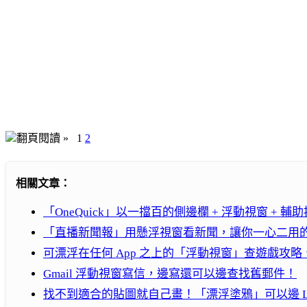
翻頁閱讀 »
1
2
相關文章：
「OneQuick」以一擋百的側邊欄 + 浮動視窗 + 輔助
「直播新聞報」用懸浮視窗看新聞，讓你一心二用
可漂浮在任何 App 之上的「浮動視窗」查遊戲攻略、關
Gmail 浮動視窗寫信，邊寫還可以邊查找舊郵件！
找不到適合的貼圖就自己畫！「漂浮塗鴉」可以邊 LI