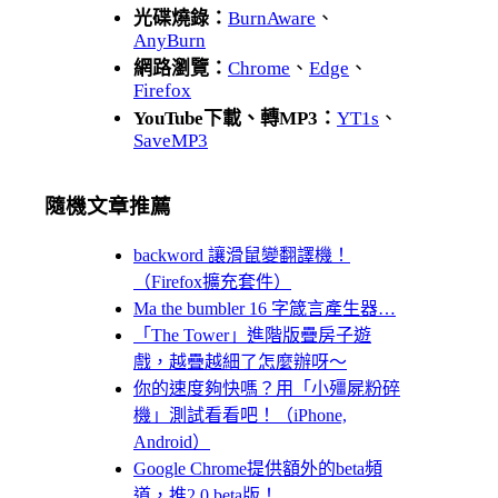
光碟燒錄：
BurnAware
、
AnyBurn
網路瀏覽：
Chrome
、
Edge
、
Firefox
YouTube下載、轉MP3：
YT1s
、
SaveMP3
隨機文章推薦
backword 讓滑鼠變翻譯機！
（Firefox擴充套件）
Ma the bumbler 16 字箴言產生器…
「The Tower」進階版疊房子遊
戲，越疊越細了怎麼辦呀～
你的速度夠快嗎？用「小殭屍粉碎
機」測試看看吧！（iPhone,
Android）
Google Chrome提供額外的beta頻
道，推2.0 beta版！