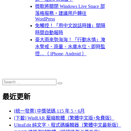
微軟將關閉 Windows Live Space 部
落格服務，建議用戶轉往
WordPress
免觸控！「用中文說話時鐘」間隔
時間自動報時
豪大雨來勢洶洶！「行動水情」淹
水警戒、雨量、水庫水位、即時監
控…（ iPhone, Android ）
Search
Search
for:
最近更新
[統一發票] 中獎號碼 115 年 5、6月
[下載] WinRAR 壓縮軟體（繁體中文版+免費版）
UltraEdit 純文字、程式碼編輯器（繁體中文最新版）