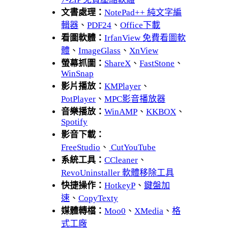
文書處理：
NotePad++ 純文字編
輯器
、
PDF24
、
Office下載
看圖軟體：
IrfanView 免費看圖軟
體
、
ImageGlass
、
XnView
螢幕抓圖：
ShareX
、
FastStone
、
WinSnap
影片播放：
KMPlayer
、
PotPlayer
、
MPC影音播放器
音樂播放：
WinAMP
、
KKBOX
、
Spotify
影音下載：
FreeStudio
、
CutYouTube
系統工具：
CCleaner
、
RevoUninstaller 軟體移除工具
快捷操作：
HotkeyP
、
鍵盤加
速
、
CopyTexty
媒體轉檔：
Moo0
、
XMedia
、
格
式工廠