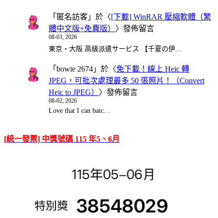
「
匿名訪客
」於〈
[下載] WinRAR 壓縮軟體（繁
體中文版+免費版）
〉發佈留言
08-03, 2026
東京・大阪 高級派遣サービス 【千夏の伊…
「
bowie 2674
」於〈
免下載！線上 Heic 轉
JPEG，可批次處理最多 50 張照片！（Convert
Heic to JPEG）
〉發佈留言
08-02, 2026
Love that I can batc…
[統一發票] 中獎號碼 115 年5、6月