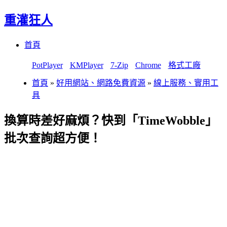
重灌狂人
Menu
Skip
首頁
to
content
PotPlayer
KMPlayer
7-Zip
Chrome
格式工廠
首頁
»
好用網站、網路免費資源
»
線上服務、實用工
具
換算時差好麻煩？快到「TimeWobble」
批次查詢超方便！