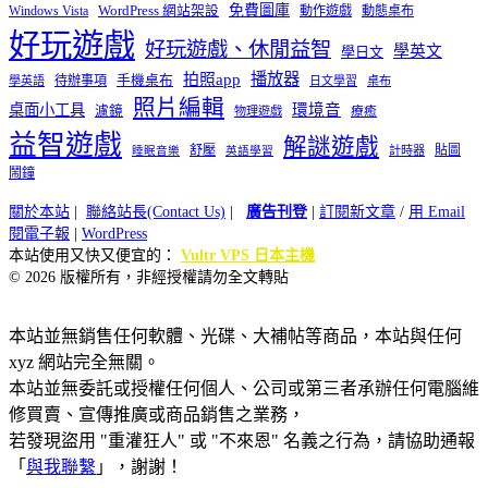
免費圖庫
Windows Vista
WordPress 網站架設
動作遊戲
動態桌布
好玩遊戲
好玩遊戲、休閒益智
學英文
學日文
播放器
拍照app
待辦事項
手機桌布
學英語
日文學習
桌布
照片編輯
桌面小工具
環境音
濾鏡
療癒
物理遊戲
益智遊戲
解謎遊戲
舒壓
貼圖
計時器
睡眠音樂
英語學習
鬧鐘
關於本站
|
聯絡站長(Contact Us)
|
廣告刊登
|
訂閱新文章
/
用 Email
閱電子報
|
WordPress
本站使用又快又便宜的：
Vultr VPS 日本主機
© 2026 版權所有，非經授權請勿全文轉貼
本站並無銷售任何軟體、光碟、大補帖等商品，本站與任何
xyz 網站完全無關。
本站並無委託或授權任何個人、公司或第三者承辦任何電腦維
修買賣、宣傳推廣或商品銷售之業務，
若發現盜用 "重灌狂人" 或 "不來恩" 名義之行為，請協助通報
「
與我聯繫
」，謝謝！