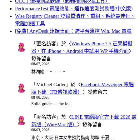
OCCT 燒機測試軟體（超頻檢測必備工具）
PerformanceTest 電腦效能、運作速度測試軟體(中文版)
Wise Registry Cleaner 登錄檔清理、重組、系統最佳化、
電腦加速工具
[免費] AnyDesk 遠端桌面：跨平台遙控 Win, Mac 電腦
「
匿名訪客
」於〈
Windows Phone 7.5 芒果模擬
器，在 iPhone、Android 中試用 WP 手機介面
〉
發佈留言
08-07, 2026
林湖銘。。。。。
「
Michael Carter
」於〈
Facebook Messenger 電腦
版下載（FB傳訊軟體）
〉發佈留言
08-06, 2026
Solid guide — the lo…
「
匿名訪客
」於〈
LINE 電腦版官方下載 2026 最
新版（Win+Mac 版）
〉發佈留言
08-03, 2026
東京・大阪 日本女生預約指南 認準 千夏…