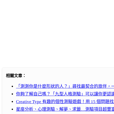
相關文章：
「測測你是什麼形狀的人？」尋找最契合的旅伴，
你夠了解自己嗎？「九型人格測驗」可以讓你更認識自己
Creative Type 有趣的個性測驗遊戲！用 15 個
星座分析、心理測驗、解夢、求籤…測驗項目超豐