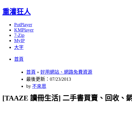
重灌狂人
PotPlayer
KMPlayer
7-Zip
MyIP
大字
Menu
Skip
首頁
to
content
首頁
»
好用網站、網路免費資源
最後更新：07/23/2013
by
不來恩
[TAAZE 讀冊生活] 二手書買賣、回收、