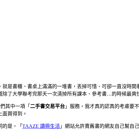
，就是書櫃、書桌上滿滿的一堆書，丟掉可惜、可卻一直沒時間
概除了大學聯考完那天一次清掉所有課本、參考書…的時候最爽
他們其中一項「
二手書交易平台
」服務，我才真的認真的考慮要
上面買得到。
同的是，「
TAAZE 讀冊生活
」網站允許賣舊書的網友自己幫自