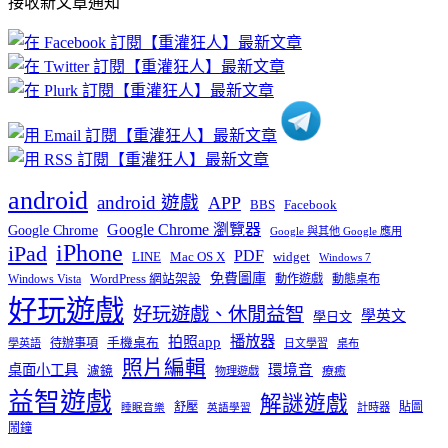
接收新文章通知
文
章
分
類
android
android 遊戲
APP
BBS
Facebook
Google Chrome 瀏覽器
Google Chrome
Google 與其他 Google 應用
iPhone
iPad
PDF
widget
LINE
Mac OS X
Windows 7
免費圖庫
Windows Vista
WordPress 網站架設
動作遊戲
動態桌布
好玩遊戲
好玩遊戲、休閒益智
學英文
學日文
播放器
拍照app
待辦事項
手機桌布
學英語
日文學習
桌布
照片編輯
桌面小工具
環境音
濾鏡
療癒
物理遊戲
益智遊戲
解謎遊戲
舒壓
貼圖
計時器
睡眠音樂
英語學習
鬧鐘