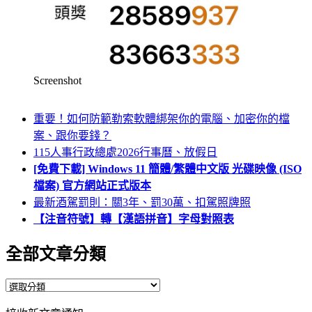
Screenshot
重要！如何防範勒索軟體綁架你的電腦、加密你的檔
案、跟你要錢？
115人事行政總處2026行事曆、放假日
[免費下載] Windows 11 簡體/繁體中文版 光碟映像 (ISO
檔案) 官方網站正式版本
最新酒駕罰則：關3年、罰30萬、扣駕照牌照
【注音符號】轉【漢語拼音】字母對照表
全部文章分類
全
部