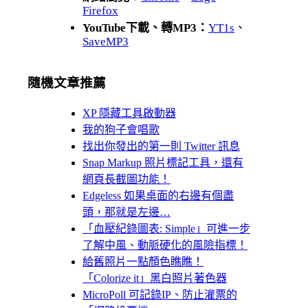
Firefox
YouTube下載、轉MP3：
YT1s
、
SaveMP3
隨機文章推薦
XP 隱藏工具啟動器
我的狗子會唱歌
找出你發出的第一則 Twitter 訊息
Snap Markup 照片標記工具，還有
網頁長截圖功能！
Edgeless 如果桌面的右邊有個盡
頭，那就是左邊…
「血壓紀錄圖表: Simple」可進一步
了解中風、動脈硬化的風險指標！
給舊照片一點顏色瞧瞧！
「Colorize it」黑白照片著色器
MicroPoll 可記錄IP、防止灌票的