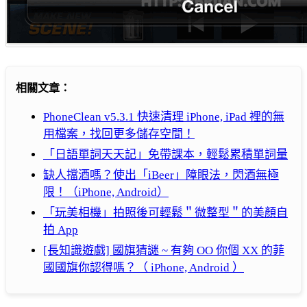
相關文章：
PhoneClean v5.3.1 快速清理 iPhone, iPad 裡的無
用檔案，找回更多儲存空間！
「日語單詞天天記」免帶課本，輕鬆累積單詞量
缺人擋酒嗎？使出「iBeer」障眼法，閃酒無極
限！（iPhone, Android）
「玩美相機」拍照後可輕鬆＂微整型＂的美顏自
拍 App
[長知識遊戲] 國旗猜謎 ~ 有夠 OO 你個 XX 的菲
國國旗你認得嗎？（ iPhone, Android ）