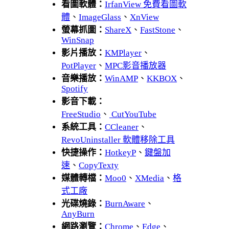
看圖軟體：
IrfanView 免費看圖軟
體
、
ImageGlass
、
XnView
螢幕抓圖：
ShareX
、
FastStone
、
WinSnap
影片播放：
KMPlayer
、
PotPlayer
、
MPC影音播放器
音樂播放：
WinAMP
、
KKBOX
、
Spotify
影音下載：
FreeStudio
、
CutYouTube
系統工具：
CCleaner
、
RevoUninstaller 軟體移除工具
快捷操作：
HotkeyP
、
鍵盤加
速
、
CopyTexty
媒體轉檔：
Moo0
、
XMedia
、
格
式工廠
光碟燒錄：
BurnAware
、
AnyBurn
網路瀏覽：
Chrome
、
Edge
、