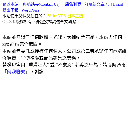
關於本站
|
聯絡站長(Contact Us)
|
廣告刊登
|
訂閱新文章
/
用 Email
閱電子報
|
WordPress
本站使用又快又便宜的：
Vultr VPS 日本主機
© 2026 版權所有，非經授權請勿全文轉貼
本站並無銷售任何軟體、光碟、大補帖等商品，本站與任何
xyz 網站完全無關。
本站並無委託或授權任何個人、公司或第三者承辦任何電腦維
修買賣、宣傳推廣或商品銷售之業務，
若發現盜用 "重灌狂人" 或 "不來恩" 名義之行為，請協助通報
「
與我聯繫
」，謝謝！