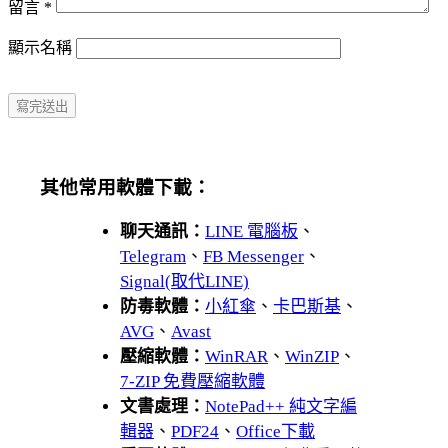
留言
*
顯示名稱
其他常用軟體下載：
聊天通訊：
LINE 電腦板
、
Telegram
、
FB Messenger
、
Signal(取代LINE)
防毒軟體：
小紅傘
、
卡巴斯基
、
AVG
、
Avast
壓縮軟體：
WinRAR
、
WinZIP
、
7-ZIP 免費壓縮軟體
文書處理：
NotePad++ 純文字編
輯器
、
PDF24
、
Office下載