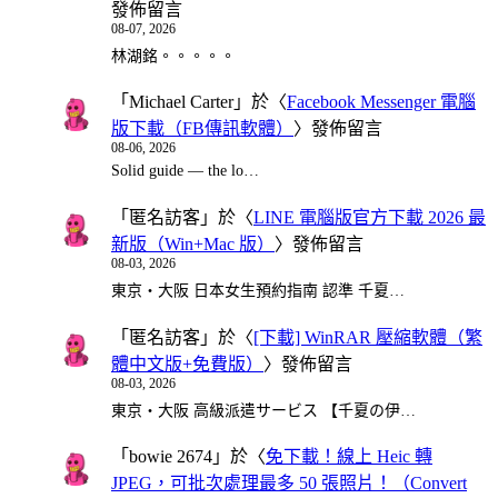
發佈留言
08-07, 2026
林湖銘。。。。。
「
Michael Carter
」於〈
Facebook Messenger 電腦
版下載（FB傳訊軟體）
〉發佈留言
08-06, 2026
Solid guide — the lo…
「
匿名訪客
」於〈
LINE 電腦版官方下載 2026 最
新版（Win+Mac 版）
〉發佈留言
08-03, 2026
東京・大阪 日本女生預約指南 認準 千夏…
「
匿名訪客
」於〈
[下載] WinRAR 壓縮軟體（繁
體中文版+免費版）
〉發佈留言
08-03, 2026
東京・大阪 高級派遣サービス 【千夏の伊…
「
bowie 2674
」於〈
免下載！線上 Heic 轉
JPEG，可批次處理最多 50 張照片！（Convert