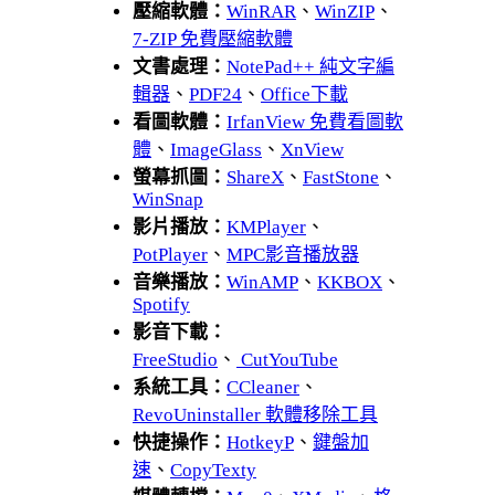
壓縮軟體：
WinRAR
、
WinZIP
、
7-ZIP 免費壓縮軟體
文書處理：
NotePad++ 純文字編
輯器
、
PDF24
、
Office下載
看圖軟體：
IrfanView 免費看圖軟
體
、
ImageGlass
、
XnView
螢幕抓圖：
ShareX
、
FastStone
、
WinSnap
影片播放：
KMPlayer
、
PotPlayer
、
MPC影音播放器
音樂播放：
WinAMP
、
KKBOX
、
Spotify
影音下載：
FreeStudio
、
CutYouTube
系統工具：
CCleaner
、
RevoUninstaller 軟體移除工具
快捷操作：
HotkeyP
、
鍵盤加
速
、
CopyTexty