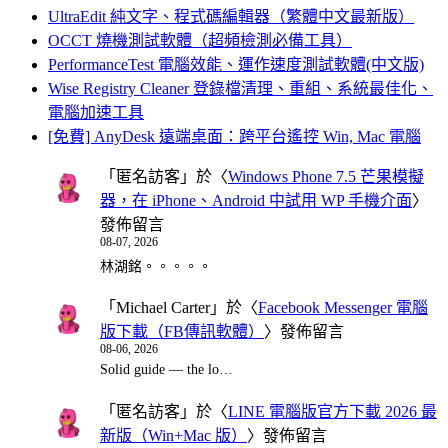
UltraEdit 純文字、程式碼編輯器（繁體中文最新版）
OCCT 燒機測試軟體（超頻檢測必備工具）
PerformanceTest 電腦效能、運作速度測試軟體(中文版)
Wise Registry Cleaner 登錄檔清理、重組、系統最佳化、
電腦加速工具
[免費] AnyDesk 遠端桌面：跨平台遙控 Win, Mac 電腦
「
匿名訪客
」於〈
Windows Phone 7.5 芒果模擬
器，在 iPhone、Android 中試用 WP 手機介面
〉
發佈留言
08-07, 2026
林湖銘。。。。。
「
Michael Carter
」於〈
Facebook Messenger 電腦
版下載（FB傳訊軟體）
〉發佈留言
08-06, 2026
Solid guide — the lo…
「
匿名訪客
」於〈
LINE 電腦版官方下載 2026 最
新版（Win+Mac 版）
〉發佈留言