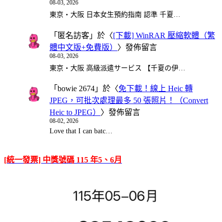
08-03, 2026
東京・大阪 日本女生預約指南 認準 千夏…
「
匿名訪客
」於〈
[下載] WinRAR 壓縮軟體（繁
體中文版+免費版）
〉發佈留言
08-03, 2026
東京・大阪 高級派遣サービス 【千夏の伊…
「
bowie 2674
」於〈
免下載！線上 Heic 轉
JPEG，可批次處理最多 50 張照片！（Convert
Heic to JPEG）
〉發佈留言
08-02, 2026
Love that I can batc…
[統一發票] 中獎號碼 115 年5、6月