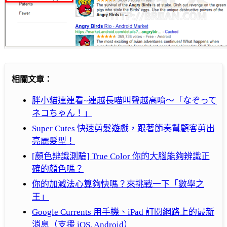
相關文章：
胖小貓連連看~連越長喵叫聲越高唷～「なぞって
ネコちゃん！」
Super Cutes 快速剪髮遊戲，跟著節奏幫顧客剪出
亮麗髮型！
[顏色辨識測驗] True Color 你的大腦能夠辨識正
確的顏色嗎？
你的加減法心算夠快嗎？來挑戰一下「數學之
王」
Google Currents 用手機、iPad 訂閱網路上的最新
消息（支援 iOS, Android）