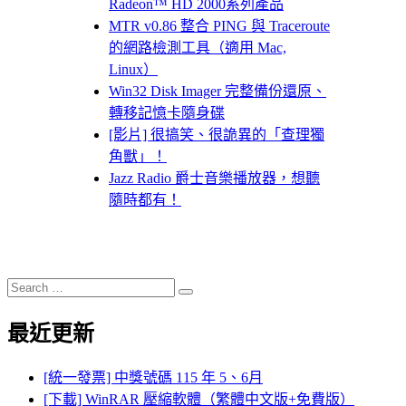
Radeon™ HD 2000系列產品
MTR v0.86 整合 PING 與 Traceroute
的網路檢測工具（適用 Mac,
Linux）
Win32 Disk Imager 完整備份還原、
轉移記憶卡隨身碟
[影片] 很搞笑、很詭異的「查理獨
角獸」！
Jazz Radio 爵士音樂播放器，想聽
隨時都有！
Search
Search
for:
最近更新
[統一發票] 中獎號碼 115 年 5、6月
[下載] WinRAR 壓縮軟體（繁體中文版+免費版）