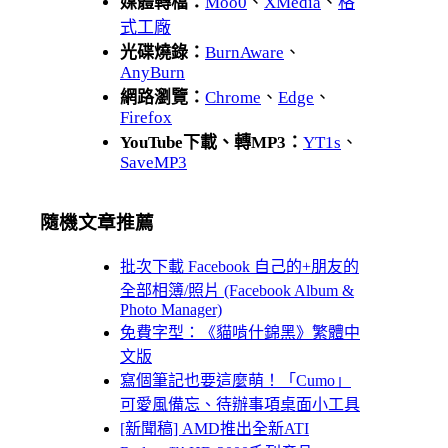
媒體轉檔：
Moo0
、
XMedia
、
格
式工廠
光碟燒錄：
BurnAware
、
AnyBurn
網路瀏覽：
Chrome
、
Edge
、
Firefox
YouTube下載、轉MP3：
YT1s
、
SaveMP3
隨機文章推薦
批次下載 Facebook 自己的+朋友的
全部相簿/照片 (Facebook Album &
Photo Manager)
免費字型：《貓啃什錦黑》繁體中
文版
寫個筆記也要這麼萌！「Cumo」
可愛風備忘、待辦事項桌面小工具
[新聞稿] AMD推出全新ATI