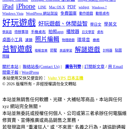
iPhone
iPad
PDF
widget
LINE
Mac OS X
Windows 7
免費圖庫
Windows Vista
WordPress 網站架設
動作遊戲
動態桌布
好玩遊戲
好玩遊戲、休閒益智
學英文
學日文
播放器
拍照app
待辦事項
手機桌布
學英語
日文學習
桌布
照片編輯
桌面小工具
環境音
濾鏡
療癒
物理遊戲
益智遊戲
解謎遊戲
舒壓
貼圖
計時器
睡眠音樂
英語學習
鬧鐘
關於本站
|
聯絡站長(Contact Us)
|
廣告刊登
|
訂閱新文章
/
用 Email
閱電子報
|
WordPress
本站使用又快又便宜的：
Vultr VPS 日本主機
© 2026 版權所有，非經授權請勿全文轉貼
本站並無銷售任何軟體、光碟、大補帖等商品，本站與任何
xyz 網站完全無關。
本站並無委託或授權任何個人、公司或第三者承辦任何電腦維
修買賣、宣傳推廣或商品銷售之業務，
若發現盜用 "重灌狂人" 或 "不來恩" 名義之行為，請協助通報