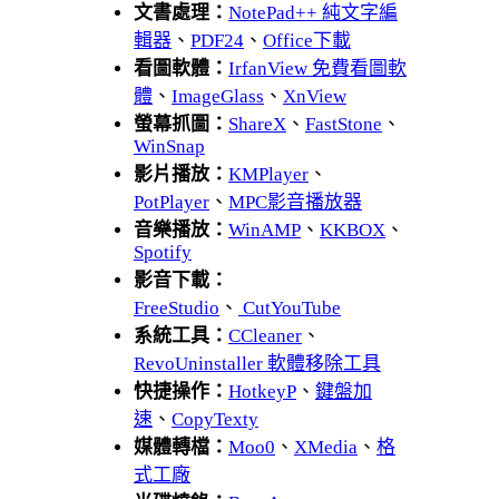
文書處理：
NotePad++ 純文字編
輯器
、
PDF24
、
Office下載
看圖軟體：
IrfanView 免費看圖軟
體
、
ImageGlass
、
XnView
螢幕抓圖：
ShareX
、
FastStone
、
WinSnap
影片播放：
KMPlayer
、
PotPlayer
、
MPC影音播放器
音樂播放：
WinAMP
、
KKBOX
、
Spotify
影音下載：
FreeStudio
、
CutYouTube
系統工具：
CCleaner
、
RevoUninstaller 軟體移除工具
快捷操作：
HotkeyP
、
鍵盤加
速
、
CopyTexty
媒體轉檔：
Moo0
、
XMedia
、
格
式工廠