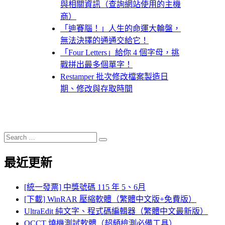
與相關資訊（查詢網站使用的主機
商）
「迪賽腦！」人生的命運大輪盤，
無法決擇的通通交給它！
「Four Letters」給你 4 個字母，挑
戰拼出最多個單字！
Restamper 批次修改檔案製造日
期、修改與存取時間
Search
Search
for:
最近更新
[統一發票] 中獎號碼 115 年 5、6月
[下載] WinRAR 壓縮軟體（繁體中文版+免費版）
UltraEdit 純文字、程式碼編輯器（繁體中文最新版）
OCCT 燒機測試軟體（超頻檢測必備工具）