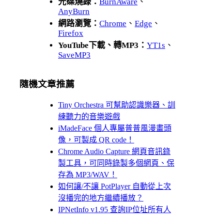
光碟燒錄：
BurnAware
、
AnyBurn
網路瀏覽：
Chrome
、
Edge
、
Firefox
YouTube下載、轉MP3：
YT1s
、
SaveMP3
隨機文章推薦
Tiny Orchestra 可幫助認識樂器、訓
練聽力的音樂遊戲
iMadeFace 個人專屬普普風漫畫頭
像，可製成 QR code！
Chrome Audio Capture 網頁音訊錄
製工具，可同時錄製多個網頁、保
存為 MP3/WAV！
如何讓/不讓 PotPlayer 自動從上次
沒播完的地方繼續播放？
IPNetInfo v1.95 查詢IP位址所有人