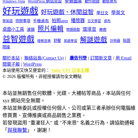
免費圖庫
Windows Vista
WordPress 網站架設
動作遊戲
動態桌布
好玩遊戲
好玩遊戲、休閒益智
學英文
學日文
播放器
拍照app
待辦事項
手機桌布
學英語
日文學習
桌布
照片編輯
桌面小工具
環境音
濾鏡
療癒
物理遊戲
益智遊戲
解謎遊戲
舒壓
貼圖
計時器
睡眠音樂
英語學習
鬧鐘
關於本站
|
聯絡站長(Contact Us)
|
廣告刊登
|
訂閱新文章
/
用 Email
閱電子報
|
WordPress
本站使用又快又便宜的：
Vultr VPS 日本主機
© 2026 版權所有，非經授權請勿全文轉貼
本站並無銷售任何軟體、光碟、大補帖等商品，本站與任何
xyz 網站完全無關。
本站並無委託或授權任何個人、公司或第三者承辦任何電腦維
修買賣、宣傳推廣或商品銷售之業務，
若發現盜用 "重灌狂人" 或 "不來恩" 名義之行為，請協助通報
「
與我聯繫
」，謝謝！