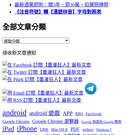
最新酒駕罰則：關3年、罰30萬、扣駕照牌照
【注音符號】轉【漢語拼音】字母對照表
全部文章分類
全
部
接收新文章通知
文
章
分
類
android
android 遊戲
APP
BBS
Facebook
Google Chrome 瀏覽器
Google Chrome
Google 與其他 Google 應用
iPhone
iPad
PDF
widget
LINE
Mac OS X
Windows 7