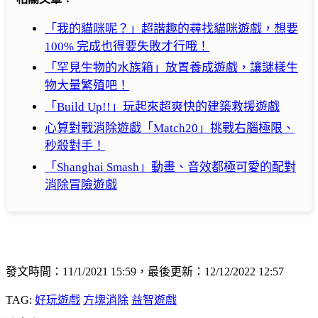
「我的貓咪呢？」超諧趣的尋找貓咪遊戲，想要
100% 完成也得要失敗才行哦！
「罕見生物的水族箱」放置養成遊戲，讓謎樣生
物大量繁殖吧！
「Build Up!!」玩起來超爽快的建築救援遊戲
心算對戰消除遊戲「Match20」挑戰右腦極限、
秒殺對手！
「Shanghai Smash」動畫、音效都極可愛的配對
消除冒險遊戲
發文時間：11/1/2021 15:59，最後更新：12/12/2022 12:57
TAG:
好玩遊戲
方塊消除
益智遊戲