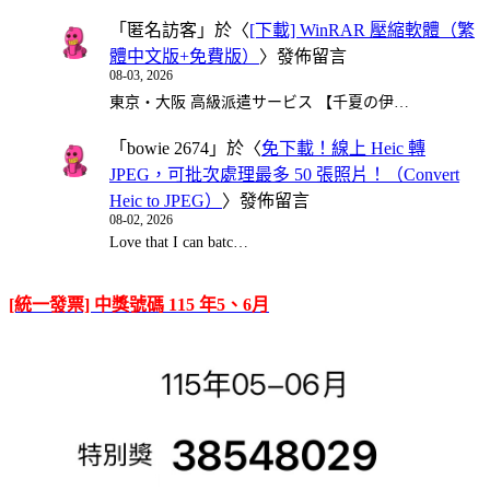
「
匿名訪客
」於〈
[下載] WinRAR 壓縮軟體（繁
體中文版+免費版）
〉發佈留言
08-03, 2026
東京・大阪 高級派遣サービス 【千夏の伊…
「
bowie 2674
」於〈
免下載！線上 Heic 轉
JPEG，可批次處理最多 50 張照片！（Convert
Heic to JPEG）
〉發佈留言
08-02, 2026
Love that I can batc…
[統一發票] 中獎號碼 115 年5、6月