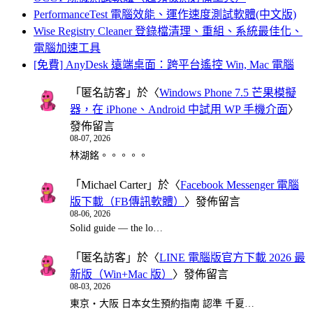
PerformanceTest 電腦效能、運作速度測試軟體(中文版)
Wise Registry Cleaner 登錄檔清理、重組、系統最佳化、
電腦加速工具
[免費] AnyDesk 遠端桌面：跨平台遙控 Win, Mac 電腦
「
匿名訪客
」於〈
Windows Phone 7.5 芒果模擬
器，在 iPhone、Android 中試用 WP 手機介面
〉
發佈留言
08-07, 2026
林湖銘。。。。。
「
Michael Carter
」於〈
Facebook Messenger 電腦
版下載（FB傳訊軟體）
〉發佈留言
08-06, 2026
Solid guide — the lo…
「
匿名訪客
」於〈
LINE 電腦版官方下載 2026 最
新版（Win+Mac 版）
〉發佈留言
08-03, 2026
東京・大阪 日本女生預約指南 認準 千夏…