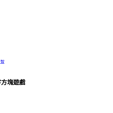
益智
字方塊遊戲