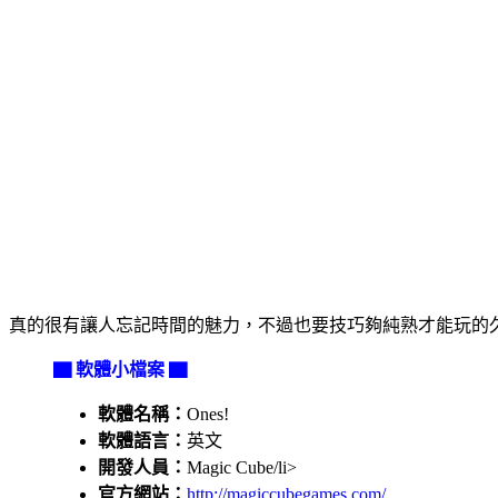
真的很有讓人忘記時間的魅力，不過也要技巧夠純熟才能玩的久唷
▇ 軟體小檔案 ▇
軟體名稱：
Ones!
軟體語言：
英文
開發人員：
Magic Cube/li>
官方網站：
http://magiccubegames.com/