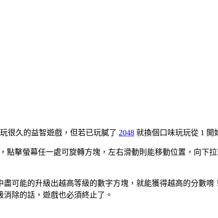
玩很久的益智遊戲，但若已玩膩了
2048
就換個口味玩玩從 1 開
方塊，點擊螢幕任一處可旋轉方塊，左右滑動則能移動位置，向下
盡可能的升級出越高等級的數字方塊，就能獲得越高的分數唷！在免
級消除的話，遊戲也必須終止了。