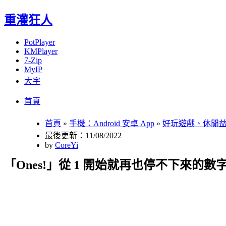
重灌狂人
PotPlayer
KMPlayer
7-Zip
MyIP
大字
Menu
Skip
首頁
to
content
首頁
»
手機：Android 安卓 App
»
好玩遊戲、休閒
最後更新：11/08/2022
by
CoreYi
「Ones!」從 1 開始就再也停不下來的數