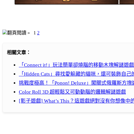
翻頁閱讀 »
1
2
相關文章：
「Connect it!」玩法簡單卻燒腦的移動木塊解謎遊戲
「Hidden Cats」尋找愛躲藏的貓咪，還可裝飾自
挑戰度極高！「Ponon! Deluxe」闖關式俄羅斯方
Color Roll 3D 超輕鬆又可動動腦的邏輯解謎遊戲
[影子遊戲] What’s This？這遊戲絕對沒有你想像