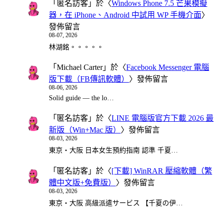
「
匿名訪客
」於〈
Windows Phone 7.5 芒果模擬
器，在 iPhone、Android 中試用 WP 手機介面
〉
發佈留言
08-07, 2026
林湖銘。。。。。
「
Michael Carter
」於〈
Facebook Messenger 電腦
版下載（FB傳訊軟體）
〉發佈留言
08-06, 2026
Solid guide — the lo…
「
匿名訪客
」於〈
LINE 電腦版官方下載 2026 最
新版（Win+Mac 版）
〉發佈留言
08-03, 2026
東京・大阪 日本女生預約指南 認準 千夏…
「
匿名訪客
」於〈
[下載] WinRAR 壓縮軟體（繁
體中文版+免費版）
〉發佈留言
08-03, 2026
東京・大阪 高級派遣サービス 【千夏の伊…