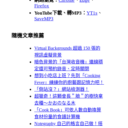
網路瀏覽：
Chrome
、
Edge
、
Firefox
YouTube下載、轉MP3：
YT1s
、
SaveMP3
隨機文章推薦
Virtual Backgrounds 超過 150 張的
視訊虛擬背景
暗色背景的「台灣收音機」連線穩
定還可預約錄音、定時關閉
想到小吃店上班？先到「Cooking
Fever」練練你的廚藝跟記憶力吧！
「倒站沒？」網站檢測器！
超獵奇！這顆會長＂臉＂的樹快拿
去種～かおのなる木
「Cook Book」可依人數自動換算
食材份量的食譜計算機
Notegraphy 自己的格言自己做！搭