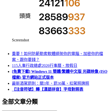
Screenshot
重要！如何防範勒索軟體綁架你的電腦、加密你的檔
案、跟你要錢？
115人事行政總處2026行事曆、放假日
[免費下載] Windows 11 簡體/繁體中文版 光碟映像 (ISO
檔案) 官方網站正式版本
最新酒駕罰則：關3年、罰30萬、扣駕照牌照
【注音符號】轉【漢語拼音】字母對照表
全部文章分類