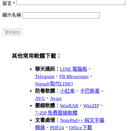
留言
*
顯示名稱
其他常用軟體下載：
聊天通訊：
LINE 電腦板
、
Telegram
、
FB Messenger
、
Signal(取代LINE)
防毒軟體：
小紅傘
、
卡巴斯基
、
AVG
、
Avast
壓縮軟體：
WinRAR
、
WinZIP
、
7-ZIP 免費壓縮軟體
文書處理：
NotePad++ 純文字編
輯器
、
PDF24
、
Office下載