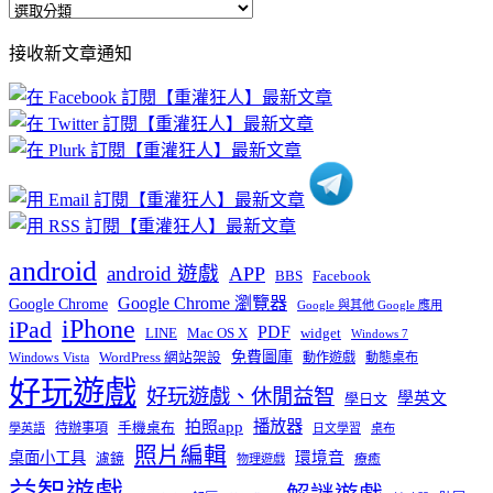
全
部
接收新文章通知
文
章
分
類
android
android 遊戲
APP
BBS
Facebook
Google Chrome 瀏覽器
Google Chrome
Google 與其他 Google 應用
iPhone
iPad
PDF
widget
LINE
Mac OS X
Windows 7
免費圖庫
Windows Vista
WordPress 網站架設
動作遊戲
動態桌布
好玩遊戲
好玩遊戲、休閒益智
學英文
學日文
播放器
拍照app
待辦事項
手機桌布
學英語
日文學習
桌布
照片編輯
桌面小工具
環境音
濾鏡
療癒
物理遊戲