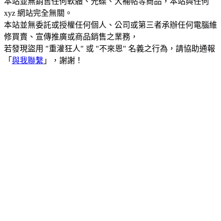
本站並無銷售任何軟體、光碟、大補帖等商品，本站與任何
xyz 網站完全無關。
本站並無委託或授權任何個人、公司或第三者承辦任何電腦維
修買賣、宣傳推廣或商品銷售之業務，
若發現盜用 "重灌狂人" 或 "不來恩" 名義之行為，請協助通報
「
與我聯繫
」，謝謝！