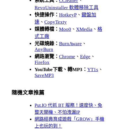
系統工具：
CCleaner
、
RevoUninstaller 軟體移除工具
快捷操作：
HotkeyP
、
鍵盤加
速
、
CopyTexty
媒體轉檔：
Moo0
、
XMedia
、
格
式工廠
光碟燒錄：
BurnAware
、
AnyBurn
網路瀏覽：
Chrome
、
Edge
、
Firefox
YouTube下載、轉MP3：
YT1s
、
SaveMP3
隨機文章推薦
Put.IO 代抓 BT 服務！速度快、免
整天開機、不怕洩漏IP
網路經典育成遊戲「GROW」手機
上也玩的到！