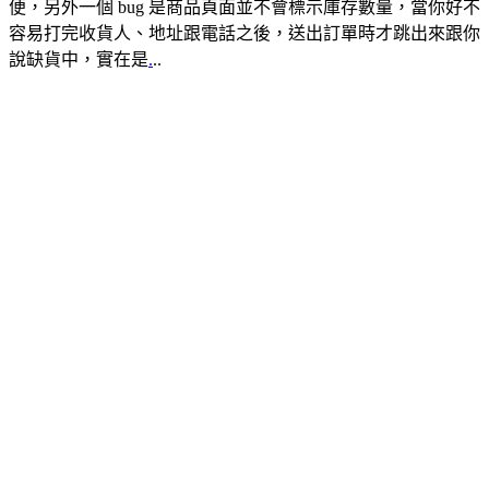
便，另外一個 bug 是商品頁面並不會標示庫存數量，當你好不
容易打完收貨人、地址跟電話之後，送出訂單時才跳出來跟你
說缺貨中，實在是
.
..