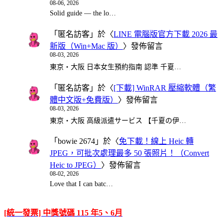
08-06, 2026
Solid guide — the lo…
「
匿名訪客
」於〈
LINE 電腦版官方下載 2026 最
新版（Win+Mac 版）
〉發佈留言
08-03, 2026
東京・大阪 日本女生預約指南 認準 千夏…
「
匿名訪客
」於〈
[下載] WinRAR 壓縮軟體（繁
體中文版+免費版）
〉發佈留言
08-03, 2026
東京・大阪 高級派遣サービス 【千夏の伊…
「
bowie 2674
」於〈
免下載！線上 Heic 轉
JPEG，可批次處理最多 50 張照片！（Convert
Heic to JPEG）
〉發佈留言
08-02, 2026
Love that I can batc…
[統一發票] 中獎號碼 115 年5、6月