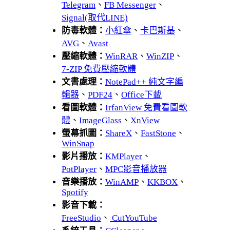
Telegram
、
FB Messenger
、
Signal(取代LINE)
防毒軟體：
小紅傘
、
卡巴斯基
、
AVG
、
Avast
壓縮軟體：
WinRAR
、
WinZIP
、
7-ZIP 免費壓縮軟體
文書處理：
NotePad++ 純文字編
輯器
、
PDF24
、
Office下載
看圖軟體：
IrfanView 免費看圖軟
體
、
ImageGlass
、
XnView
螢幕抓圖：
ShareX
、
FastStone
、
WinSnap
影片播放：
KMPlayer
、
PotPlayer
、
MPC影音播放器
音樂播放：
WinAMP
、
KKBOX
、
Spotify
影音下載：
FreeStudio
、
CutYouTube