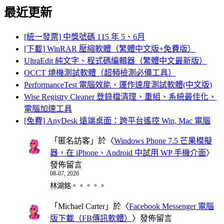
最近更新
[統一發票] 中獎號碼 115 年 5、6月
[下載] WinRAR 壓縮軟體（繁體中文版+免費版）
UltraEdit 純文字、程式碼編輯器（繁體中文最新版）
OCCT 燒機測試軟體（超頻檢測必備工具）
PerformanceTest 電腦效能、運作速度測試軟體(中文版)
Wise Registry Cleaner 登錄檔清理、重組、系統最佳化、
電腦加速工具
[免費] AnyDesk 遠端桌面：跨平台遙控 Win, Mac 電腦
「
匿名訪客
」於〈
Windows Phone 7.5 芒果模擬
器，在 iPhone、Android 中試用 WP 手機介面
〉
發佈留言
08-07, 2026
林湖銘。。。。。
「
Michael Carter
」於〈
Facebook Messenger 電腦
版下載（FB傳訊軟體）
〉發佈留言