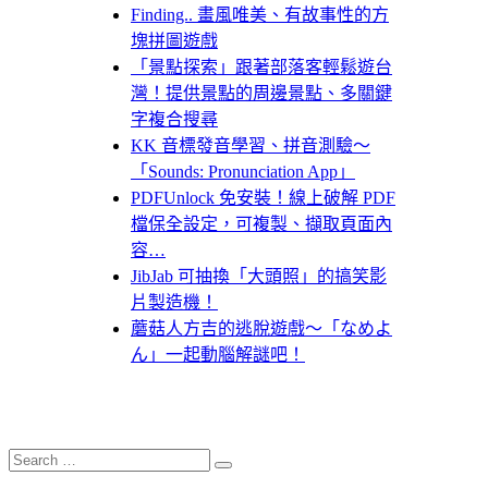
Finding.. 畫風唯美、有故事性的方
塊拼圖遊戲
「景點探索」跟著部落客輕鬆遊台
灣！提供景點的周邊景點、多關鍵
字複合搜尋
KK 音標發音學習、拼音測驗～
「Sounds: Pronunciation App」
PDFUnlock 免安裝！線上破解 PDF
檔保全設定，可複製、擷取頁面內
容…
JibJab 可抽換「大頭照」的搞笑影
片製造機！
蘑菇人方吉的逃脫遊戲～「なめよ
ん」一起動腦解謎吧！
Search
Search
for: