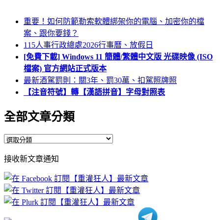
重要！如何防範勒索軟體綁架你的電腦、加密你的檔
案、跟你要錢？
115人事行政總處2026行事曆、放假日
[免費下載] Windows 11 簡體/繁體中文版 光碟映像 (ISO
檔案) 官方網站正式版本
最新酒駕罰則：關3年、罰30萬、扣駕照牌照
【注音符號】轉【漢語拼音】字母對照表
全部文章分類
全
部
接收新文章通知
文
章
分
類