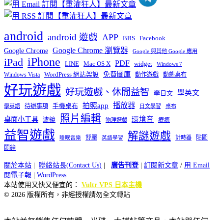
android
android 遊戲
APP
BBS
Facebook
Google Chrome 瀏覽器
Google Chrome
Google 與其他 Google 應用
iPhone
iPad
PDF
widget
LINE
Mac OS X
Windows 7
免費圖庫
Windows Vista
WordPress 網站架設
動作遊戲
動態桌布
好玩遊戲
好玩遊戲、休閒益智
學英文
學日文
播放器
拍照app
待辦事項
手機桌布
學英語
日文學習
桌布
照片編輯
桌面小工具
環境音
濾鏡
療癒
物理遊戲
益智遊戲
解謎遊戲
舒壓
貼圖
計時器
睡眠音樂
英語學習
鬧鐘
關於本站
|
聯絡站長(Contact Us)
|
廣告刊登
|
訂閱新文章
/
用 Email
閱電子報
|
WordPress
本站使用又快又便宜的：
Vultr VPS 日本主機
© 2026 版權所有，非經授權請勿全文轉貼