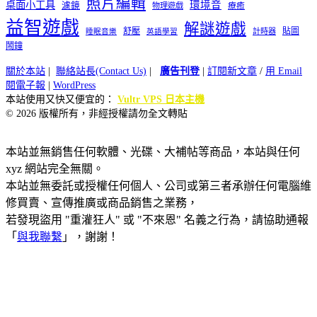
照片編輯
桌面小工具
環境音
濾鏡
療癒
物理遊戲
益智遊戲
解謎遊戲
舒壓
貼圖
計時器
睡眠音樂
英語學習
鬧鐘
關於本站
|
聯絡站長(Contact Us)
|
廣告刊登
|
訂閱新文章
/
用 Email
閱電子報
|
WordPress
本站使用又快又便宜的：
Vultr VPS 日本主機
© 2026 版權所有，非經授權請勿全文轉貼
本站並無銷售任何軟體、光碟、大補帖等商品，本站與任何
xyz 網站完全無關。
本站並無委託或授權任何個人、公司或第三者承辦任何電腦維
修買賣、宣傳推廣或商品銷售之業務，
若發現盜用 "重灌狂人" 或 "不來恩" 名義之行為，請協助通報
「
與我聯繫
」，謝謝！