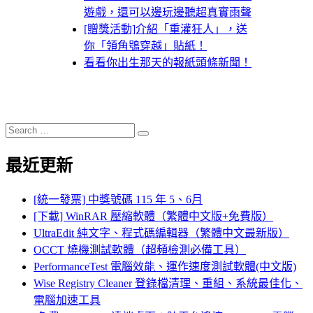
遊戲，還可以邊玩邊聽超真實雨聲
[贈獎活動]介紹「重灌狂人」，送
你「領角鴞穿越」貼紙！
看看你出生那天的報紙頭條新聞！
Search
Search
for:
最近更新
[統一發票] 中獎號碼 115 年 5、6月
[下載] WinRAR 壓縮軟體（繁體中文版+免費版）
UltraEdit 純文字、程式碼編輯器（繁體中文最新版）
OCCT 燒機測試軟體（超頻檢測必備工具）
PerformanceTest 電腦效能、運作速度測試軟體(中文版)
Wise Registry Cleaner 登錄檔清理、重組、系統最佳化、
電腦加速工具