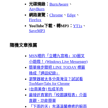
光碟燒錄：
BurnAware
、
AnyBurn
網路瀏覽：
Chrome
、
Edge
、
Firefox
YouTube下載、轉MP3：
YT1s
、
SaveMP3
隨機文章推薦
MSN裡的「立體九宮格」3D圈叉
小遊戲！ (Windows Live Messenger)
簡單幾步驟把 LINE TODAY 標籤
換成「通話紀錄」
瀏覽器被太多分頁淹沒？試試看
TooManyTabs for Chrome
[台南美食] 包成羊肉
最接近真實的「校園課程表」介面
直觀、功能簡單
「下雨的天」充滿溫馨療癒的躲雨