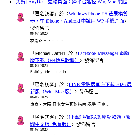
[免費] AnyDesk 遠端桌面：跨平台遙控 Win, Mac 電腦
「
匿名訪客
」於〈
Windows Phone 7.5 芒果模擬
器，在 iPhone、Android 中試用 WP 手機介面
〉
發佈留言
08-07, 2026
林湖銘。。。。。
「
Michael Carter
」於〈
Facebook Messenger 電腦
版下載（FB傳訊軟體）
〉發佈留言
08-06, 2026
Solid guide — the lo…
「
匿名訪客
」於〈
LINE 電腦版官方下載 2026 最
新版（Win+Mac 版）
〉發佈留言
08-03, 2026
東京・大阪 日本女生預約指南 認準 千夏…
「
匿名訪客
」於〈
[下載] WinRAR 壓縮軟體（繁
體中文版+免費版）
〉發佈留言
08-03, 2026