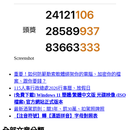
Screenshot
重要！如何防範勒索軟體綁架你的電腦、加密你的檔
案、跟你要錢？
115人事行政總處2026行事曆、放假日
[免費下載] Windows 11 簡體/繁體中文版 光碟映像 (ISO
檔案) 官方網站正式版本
最新酒駕罰則：關3年、罰30萬、扣駕照牌照
【注音符號】轉【漢語拼音】字母對照表