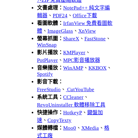
7-ZIP 免費壓縮軟體
文書處理：
NotePad++ 純文字編
輯器
、
PDF24
、
Office下載
看圖軟體：
IrfanView 免費看圖軟
體
、
ImageGlass
、
XnView
螢幕抓圖：
ShareX
、
FastStone
、
WinSnap
影片播放：
KMPlayer
、
PotPlayer
、
MPC影音播放器
音樂播放：
WinAMP
、
KKBOX
、
Spotify
影音下載：
FreeStudio
、
CutYouTube
系統工具：
CCleaner
、
RevoUninstaller 軟體移除工具
快捷操作：
HotkeyP
、
鍵盤加
速
、
CopyTexty
媒體轉檔：
Moo0
、
XMedia
、
格
式工廠