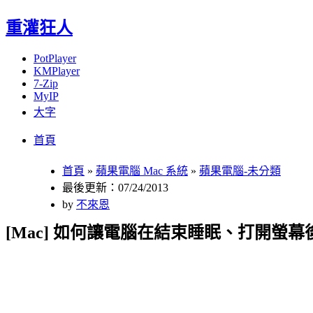
重灌狂人
PotPlayer
KMPlayer
7-Zip
MyIP
大字
Menu
Skip
首頁
to
content
首頁
»
蘋果電腦 Mac 系統
»
蘋果電腦-未分類
最後更新：07/24/2013
by
不來恩
[Mac] 如何讓電腦在結束睡眠、打開螢