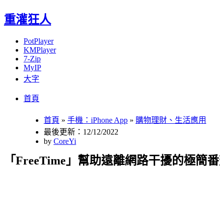
重灌狂人
PotPlayer
KMPlayer
7-Zip
MyIP
大字
Menu
Skip
首頁
to
content
首頁
»
手機：iPhone App
»
購物理財、生活應用
最後更新：12/12/2022
by
CoreYi
「FreeTime」幫助遠離網路干擾的極