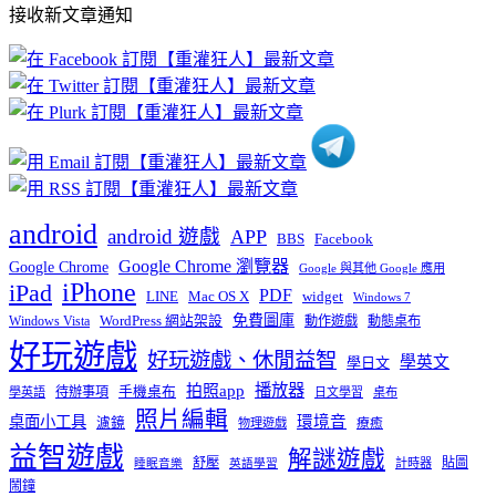
接收新文章通知
文
章
分
類
android
android 遊戲
APP
BBS
Facebook
Google Chrome 瀏覽器
Google Chrome
Google 與其他 Google 應用
iPhone
iPad
PDF
widget
LINE
Mac OS X
Windows 7
免費圖庫
Windows Vista
WordPress 網站架設
動作遊戲
動態桌布
好玩遊戲
好玩遊戲、休閒益智
學英文
學日文
播放器
拍照app
待辦事項
手機桌布
學英語
日文學習
桌布
照片編輯
桌面小工具
環境音
濾鏡
療癒
物理遊戲
益智遊戲
解謎遊戲
舒壓
貼圖
計時器
睡眠音樂
英語學習
鬧鐘