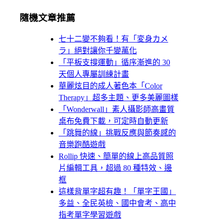
隨機文章推薦
七十二變不夠看！有「変身カメ
ラ」絕對讓你千變萬化
「平板支撐運動」循序漸進的 30
天個人專屬訓練計畫
華麗炫目的成人著色本「Color
Therapy」超多主題、更多美麗圖樣
「Wonderwall」素人攝影師高畫質
桌布免費下載，可定時自動更新
「跳舞的線」挑戰反應與節奏感的
音樂跑酷遊戲
Rollip 快速、簡單的線上高品質照
片編輯工具，超過 80 種特效、邊
框
這樣背單字超有趣！「單字王國」
多益、全民英檢、國中會考、高中
指考單字學習遊戲