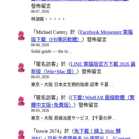
發佈留言
08-07, 2026
林湖銘。。。。。
「
Michael Carter
」於〈
Facebook Messenger 電腦
版下載（FB傳訊軟體）
〉發佈留言
08-06, 2026
Solid guide — the lo…
「
匿名訪客
」於〈
LINE 電腦版官方下載 2026 最
新版（Win+Mac 版）
〉發佈留言
08-03, 2026
東京・大阪 日本女生預約指南 認準 千夏…
「
匿名訪客
」於〈
[下載] WinRAR 壓縮軟體（繁
體中文版+免費版）
〉發佈留言
08-03, 2026
東京・大阪 高級派遣サービス 【千夏の伊…
「
bowie 2674
」於〈
免下載！線上 Heic 轉
JPEG，可批次處理最多 50 張照片！（Convert