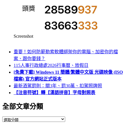
Screenshot
重要！如何防範勒索軟體綁架你的電腦、加密你的檔
案、跟你要錢？
115人事行政總處2026行事曆、放假日
[免費下載] Windows 11 簡體/繁體中文版 光碟映像 (ISO
檔案) 官方網站正式版本
最新酒駕罰則：關3年、罰30萬、扣駕照牌照
【注音符號】轉【漢語拼音】字母對照表
全部文章分類
全
部