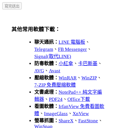
其他常用軟體下載：
聊天通訊：
LINE 電腦板
、
Telegram
、
FB Messenger
、
Signal(取代LINE)
防毒軟體：
小紅傘
、
卡巴斯基
、
AVG
、
Avast
壓縮軟體：
WinRAR
、
WinZIP
、
7-ZIP 免費壓縮軟體
文書處理：
NotePad++ 純文字編
輯器
、
PDF24
、
Office下載
看圖軟體：
IrfanView 免費看圖軟
體
、
ImageGlass
、
XnView
螢幕抓圖：
ShareX
、
FastStone
、
WinSnap