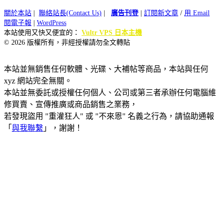
關於本站
|
聯絡站長(Contact Us)
|
廣告刊登
|
訂閱新文章
/
用 Email
閱電子報
|
WordPress
本站使用又快又便宜的：
Vultr VPS 日本主機
© 2026 版權所有，非經授權請勿全文轉貼
本站並無銷售任何軟體、光碟、大補帖等商品，本站與任何
xyz 網站完全無關。
本站並無委託或授權任何個人、公司或第三者承辦任何電腦維
修買賣、宣傳推廣或商品銷售之業務，
若發現盜用 "重灌狂人" 或 "不來恩" 名義之行為，請協助通報
「
與我聯繫
」，謝謝！