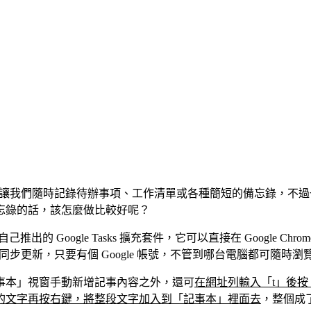
，可以讓我們隨時記錄待辦事項、工作清單或各種簡短的備忘錄，不過一般情
忘錄的話，該怎麼做比較好呢？
le 自己推出的 Google Tasks 擴充套件，它可以直接在 Goog
作表」同步更新，只要有個 Google 帳號，不管到哪台電腦都可隨
記事本」視窗手動新增記事內容之外，還可
在網址列輸入「t」後按
的文字再按右鍵，將整段文字加入到「記事本」裡面去
，整個成