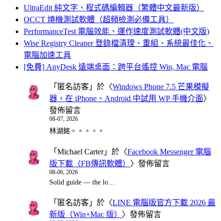
UltraEdit 純文字、程式碼編輯器（繁體中文最新版）
OCCT 燒機測試軟體（超頻檢測必備工具）
PerformanceTest 電腦效能、運作速度測試軟體(中文版)
Wise Registry Cleaner 登錄檔清理、重組、系統最佳化、
電腦加速工具
[免費] AnyDesk 遠端桌面：跨平台遙控 Win, Mac 電腦
「
匿名訪客
」於〈
Windows Phone 7.5 芒果模擬
器，在 iPhone、Android 中試用 WP 手機介面
〉
發佈留言
08-07, 2026
林湖銘。。。。。
「
Michael Carter
」於〈
Facebook Messenger 電腦
版下載（FB傳訊軟體）
〉發佈留言
08-06, 2026
Solid guide — the lo…
「
匿名訪客
」於〈
LINE 電腦版官方下載 2026 最
新版（Win+Mac 版）
〉發佈留言