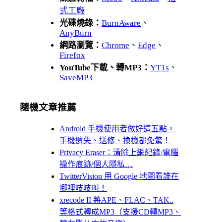
式工廠
光碟燒錄：
BurnAware
、
AnyBurn
網路瀏覽：
Chrome
、
Edge
、
Firefox
YouTube下載、轉MP3：
YT1s
、
SaveMP3
隨機文章推薦
Android 手機使用者做好這五點，
手機遺失、送修、換機都免驚！
Privacy Eraser：清除上網紀錄/電腦
操作痕跡/個人隱私…
TwitterVision 用 Google 地圖看誰在
哪裡吱吱叫！
xrecode II 將APE、FLAC、TAK..
等格式轉成MP3（支援CD轉MP3、