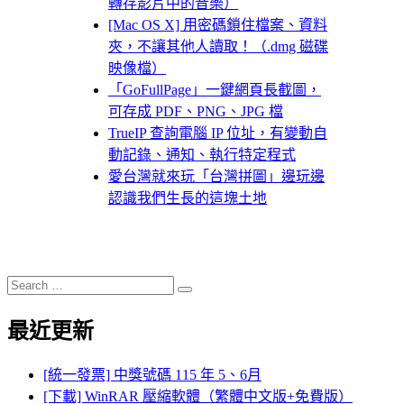
轉存影片中的音樂）
[Mac OS X] 用密碼鎖住檔案、資料
夾，不讓其他人讀取！（.dmg 磁碟
映像檔）
「GoFullPage」一鍵網頁長截圖，
可存成 PDF、PNG、JPG 檔
TrueIP 查詢電腦 IP 位址，有變動自
動記錄、通知、執行特定程式
愛台灣就來玩「台灣拼圖」邊玩邊
認識我們生長的這塊土地
Search
Search
for:
最近更新
[統一發票] 中獎號碼 115 年 5、6月
[下載] WinRAR 壓縮軟體（繁體中文版+免費版）