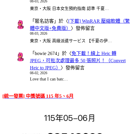
08-03, 2026
東京・大阪 日本女生預約指南 認準 千夏…
「
匿名訪客
」於〈
[下載] WinRAR 壓縮軟體（繁
體中文版+免費版）
〉發佈留言
08-03, 2026
東京・大阪 高級派遣サービス 【千夏の伊…
「
bowie 2674
」於〈
免下載！線上 Heic 轉
JPEG，可批次處理最多 50 張照片！（Convert
Heic to JPEG）
〉發佈留言
08-02, 2026
Love that I can batc…
[統一發票] 中獎號碼 115 年5、6月