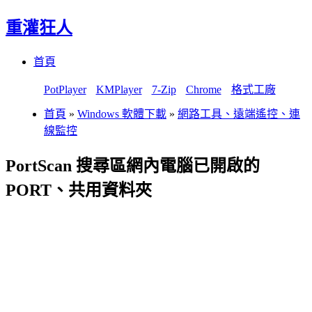
重灌狂人
Menu
Skip
首頁
to
content
PotPlayer
KMPlayer
7-Zip
Chrome
格式工廠
首頁
»
Windows 軟體下載
»
網路工具、遠端遙控、連
線監控
PortScan 搜尋區網內電腦已開啟的
PORT、共用資料夾