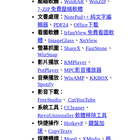
壓縮軟體：
WinRAR
、
WinZIP
、
7-ZIP 免費壓縮軟體
文書處理：
NotePad++ 純文字編
輯器
、
PDF24
、
Office下載
看圖軟體：
IrfanView 免費看圖軟
體
、
ImageGlass
、
XnView
螢幕抓圖：
ShareX
、
FastStone
、
WinSnap
影片播放：
KMPlayer
、
PotPlayer
、
MPC影音播放器
音樂播放：
WinAMP
、
KKBOX
、
Spotify
影音下載：
FreeStudio
、
CutYouTube
系統工具：
CCleaner
、
RevoUninstaller 軟體移除工具
快捷操作：
HotkeyP
、
鍵盤加
速
、
CopyTexty
媒體轉檔：
Moo0
、
XMedia
、
格