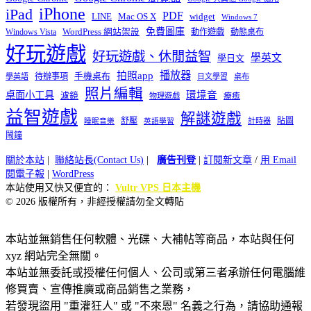
iPhone
iPad
PDF
widget
LINE
Mac OS X
Windows 7
免費圖庫
Windows Vista
WordPress 網站架設
動作遊戲
動態桌布
好玩遊戲
好玩遊戲、休閒益智
學英文
學日文
播放器
拍照app
待辦事項
手機桌布
學英語
日文學習
桌布
照片編輯
桌面小工具
環境音
濾鏡
療癒
物理遊戲
益智遊戲
解謎遊戲
舒壓
貼圖
計時器
睡眠音樂
英語學習
鬧鐘
關於本站
|
聯絡站長(Contact Us)
|
廣告刊登
|
訂閱新文章
/
用 Email
閱電子報
|
WordPress
本站使用又快又便宜的：
Vultr VPS 日本主機
© 2026 版權所有，非經授權請勿全文轉貼
本站並無銷售任何軟體、光碟、大補帖等商品，本站與任何
xyz 網站完全無關。
本站並無委託或授權任何個人、公司或第三者承辦任何電腦維
修買賣、宣傳推廣或商品銷售之業務，
若發現盜用 "重灌狂人" 或 "不來恩" 名義之行為，請協助通報