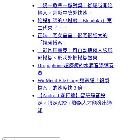
「統一發票一鍵對獎」從尾號開始
輸入，判斷中獎超快速！
給設計師的小遊戲「Blendoku」第
二代來了！！
正妹「宅女晶晶」很宅很強大的
「視頻博客」
「影片馬賽克」可自動追蹤人臉局
部模糊、形狀外框模糊效果
Dropophone 超療癒的水滴音樂彈奏
器
WinMend File Copy 讓電腦「複製
檔案」的速度快 3 倍！
【Android 零打擾】智慧靜音設
定，限定APP、聯絡人才能發出通
知
Search