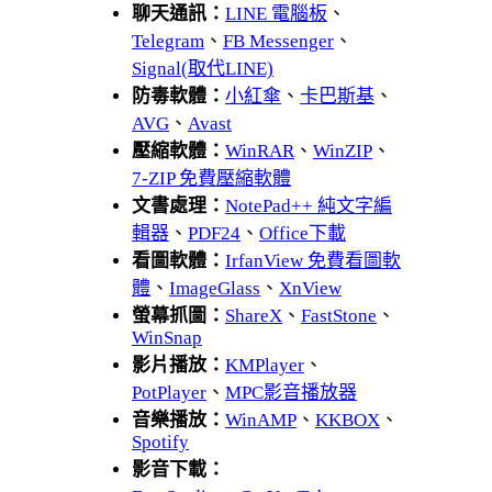
聊天通訊：
LINE 電腦板
、
Telegram
、
FB Messenger
、
Signal(取代LINE)
防毒軟體：
小紅傘
、
卡巴斯基
、
AVG
、
Avast
壓縮軟體：
WinRAR
、
WinZIP
、
7-ZIP 免費壓縮軟體
文書處理：
NotePad++ 純文字編
輯器
、
PDF24
、
Office下載
看圖軟體：
IrfanView 免費看圖軟
體
、
ImageGlass
、
XnView
螢幕抓圖：
ShareX
、
FastStone
、
WinSnap
影片播放：
KMPlayer
、
PotPlayer
、
MPC影音播放器
音樂播放：
WinAMP
、
KKBOX
、
Spotify
影音下載：