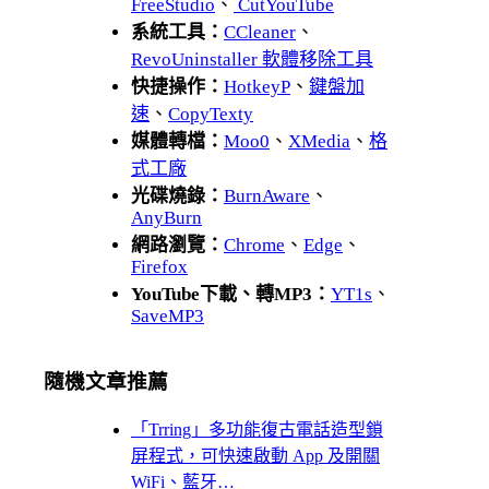
FreeStudio
、
CutYouTube
系統工具：
CCleaner
、
RevoUninstaller 軟體移除工具
快捷操作：
HotkeyP
、
鍵盤加
速
、
CopyTexty
媒體轉檔：
Moo0
、
XMedia
、
格
式工廠
光碟燒錄：
BurnAware
、
AnyBurn
網路瀏覽：
Chrome
、
Edge
、
Firefox
YouTube下載、轉MP3：
YT1s
、
SaveMP3
隨機文章推薦
「Trring」多功能復古電話造型鎖
屏程式，可快速啟動 App 及開關
WiFi、藍牙…