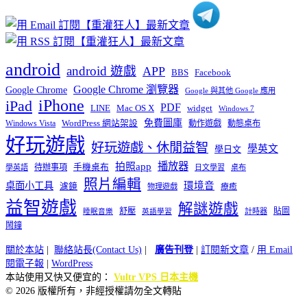
android
android 遊戲
APP
BBS
Facebook
Google Chrome 瀏覽器
Google Chrome
Google 與其他 Google 應用
iPhone
iPad
PDF
widget
LINE
Mac OS X
Windows 7
免費圖庫
Windows Vista
WordPress 網站架設
動作遊戲
動態桌布
好玩遊戲
好玩遊戲、休閒益智
學英文
學日文
播放器
拍照app
待辦事項
手機桌布
學英語
日文學習
桌布
照片編輯
桌面小工具
環境音
濾鏡
療癒
物理遊戲
益智遊戲
解謎遊戲
舒壓
貼圖
計時器
睡眠音樂
英語學習
鬧鐘
關於本站
|
聯絡站長(Contact Us)
|
廣告刊登
|
訂閱新文章
/
用 Email
閱電子報
|
WordPress
本站使用又快又便宜的：
Vultr VPS 日本主機
© 2026 版權所有，非經授權請勿全文轉貼