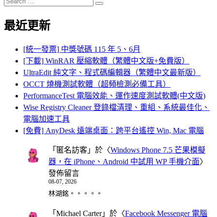
Search
for:
最近更新
[統一發票] 中獎號碼 115 年 5、6月
[下載] WinRAR 壓縮軟體（繁體中文版+免費版）
UltraEdit 純文字、程式碼編輯器（繁體中文最新版）
OCCT 燒機測試軟體（超頻檢測必備工具）
PerformanceTest 電腦效能、運作速度測試軟體(中文版)
Wise Registry Cleaner 登錄檔清理、重組、系統最佳化、
電腦加速工具
[免費] AnyDesk 遠端桌面：跨平台遙控 Win, Mac 電腦
「
匿名訪客
」於〈
Windows Phone 7.5 芒果模擬
器，在 iPhone、Android 中試用 WP 手機介面
〉
發佈留言
08-07, 2026
林湖銘。。。。。
「
Michael Carter
」於〈
Facebook Messenger 電腦