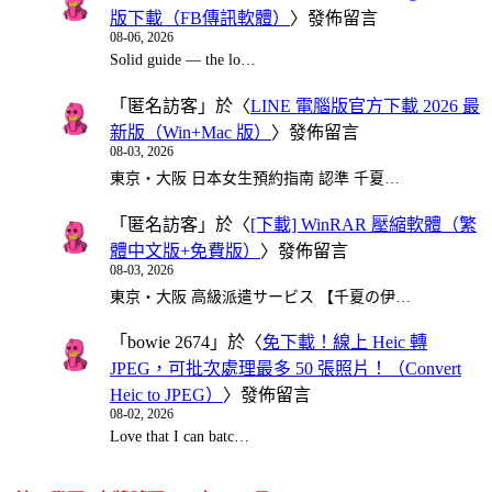
版下載（FB傳訊軟體）
〉發佈留言
08-06, 2026
Solid guide — the lo…
「
匿名訪客
」於〈
LINE 電腦版官方下載 2026 最
新版（Win+Mac 版）
〉發佈留言
08-03, 2026
東京・大阪 日本女生預約指南 認準 千夏…
「
匿名訪客
」於〈
[下載] WinRAR 壓縮軟體（繁
體中文版+免費版）
〉發佈留言
08-03, 2026
東京・大阪 高級派遣サービス 【千夏の伊…
「
bowie 2674
」於〈
免下載！線上 Heic 轉
JPEG，可批次處理最多 50 張照片！（Convert
Heic to JPEG）
〉發佈留言
08-02, 2026
Love that I can batc…