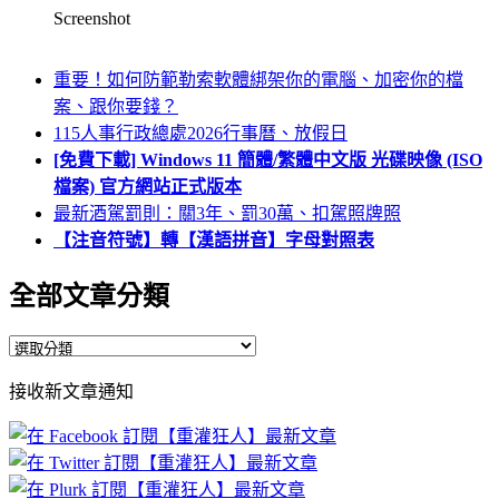
Screenshot
重要！如何防範勒索軟體綁架你的電腦、加密你的檔
案、跟你要錢？
115人事行政總處2026行事曆、放假日
[免費下載] Windows 11 簡體/繁體中文版 光碟映像 (ISO
檔案) 官方網站正式版本
最新酒駕罰則：關3年、罰30萬、扣駕照牌照
【注音符號】轉【漢語拼音】字母對照表
全部文章分類
全
部
接收新文章通知
文
章
分
類