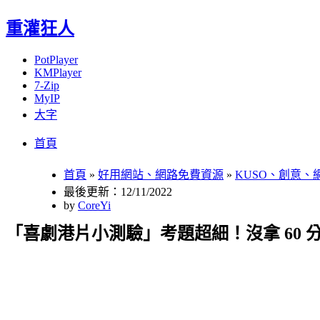
重灌狂人
PotPlayer
KMPlayer
7-Zip
MyIP
大字
Menu
Skip
首頁
to
content
首頁
»
好用網站、網路免費資源
»
KUSO、創意、
最後更新：12/11/2022
by
CoreYi
「喜劇港片小測驗」考題超細！沒拿 60 