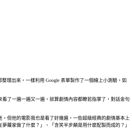
段都整理出來，一樣利用 Google 表單製作了一個線上小測驗，如
來看了一遍一遍又一遍，就算劇情內容都瞭若指掌了，對話金句
迷，但他的電影我也是看了好幾遍，一些超級經典的劇情基本上
在夢蘿家做了什麼？」、「含笑半步顛是用什麼配製而成的？」