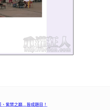
茶、紫禁之巔…皆成題目！