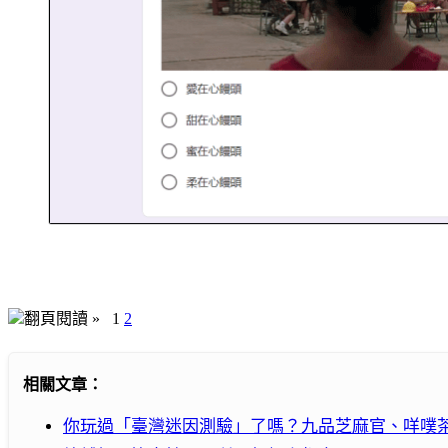
翻頁閱讀 »
1
2
相關文章：
你玩過「臺灣迷因測驗」了嗎？九品芝麻官、咩噗