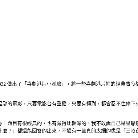
in60832 做出了「喜劇港片小測驗」，將一些喜劇港片裡的經典喬
星馳的電影，只要電影台有重播，只要有轉到，都會忍不住停下
你！題目有很經典的，也有藏得比較深的，我不敢說自己是星爺
什麼？」都還能回答的出來，不過有一些真的太細的像是「三叔