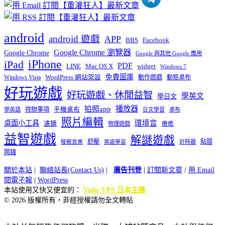
android
android 遊戲
APP
BBS
Facebook
Google Chrome 瀏覽器
Google Chrome
Google 與其他 Google 應用
iPhone
iPad
PDF
widget
LINE
Mac OS X
Windows 7
免費圖庫
Windows Vista
WordPress 網站架設
動作遊戲
動態桌布
好玩遊戲
好玩遊戲、休閒益智
學英文
學日文
播放器
拍照app
待辦事項
手機桌布
學英語
日文學習
桌布
照片編輯
桌面小工具
環境音
濾鏡
療癒
物理遊戲
益智遊戲
解謎遊戲
舒壓
貼圖
計時器
睡眠音樂
英語學習
鬧鐘
關於本站
|
聯絡站長(Contact Us)
|
廣告刊登
|
訂閱新文章
/
用 Email
閱電子報
|
WordPress
本站使用又快又便宜的：
Vultr VPS 日本主機
© 2026 版權所有，非經授權請勿全文轉貼