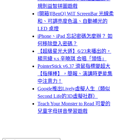
規則益智拼圖遊戲
[開箱][BenQ] WiT ScreenBar 光線柔
和、可調亮度色溫、自動補光的
LED 桌燈
iPhone、iPad 忘記密碼怎麼辦？ 如
何移除登入密碼？
【超級星光大道】6/23未播出的，
楊宗緯 v.s 辛曉琪 合唱「領悟」
PointerStick v6.37 滑鼠指標變超大
【指揮棒】，簡報、演講時更能集
中注意力！
Google推出Lively虛擬人生（類似
Second Life的3D虛擬社群）
Teach Your Monster to Read 可愛的
兒童字母拼音學習遊戲