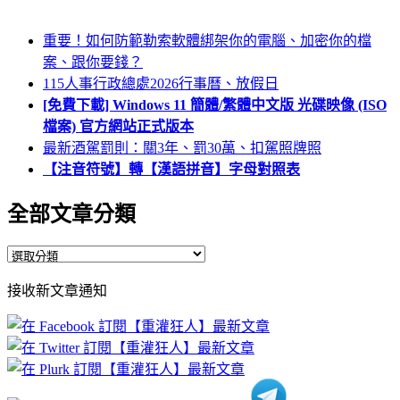
重要！如何防範勒索軟體綁架你的電腦、加密你的檔
案、跟你要錢？
115人事行政總處2026行事曆、放假日
[免費下載] Windows 11 簡體/繁體中文版 光碟映像 (ISO
檔案) 官方網站正式版本
最新酒駕罰則：關3年、罰30萬、扣駕照牌照
【注音符號】轉【漢語拼音】字母對照表
全部文章分類
全
部
接收新文章通知
文
章
分
類