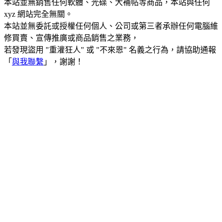
本站並無銷售任何軟體、光碟、大補帖等商品，本站與任何
xyz 網站完全無關。
本站並無委託或授權任何個人、公司或第三者承辦任何電腦維
修買賣、宣傳推廣或商品銷售之業務，
若發現盜用 "重灌狂人" 或 "不來恩" 名義之行為，請協助通報
「
與我聯繫
」，謝謝！