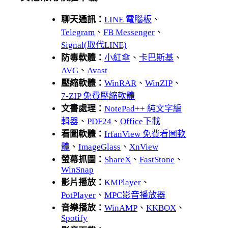
聊天通訊：
LINE 電腦板
、
Telegram
、
FB Messenger
、
Signal(取代LINE)
防毒軟體：
小紅傘
、
卡巴斯基
、
AVG
、
Avast
壓縮軟體：
WinRAR
、
WinZIP
、
7-ZIP 免費壓縮軟體
文書處理：
NotePad++ 純文字編
輯器
、
PDF24
、
Office下載
看圖軟體：
IrfanView 免費看圖軟
體
、
ImageGlass
、
XnView
螢幕抓圖：
ShareX
、
FastStone
、
WinSnap
影片播放：
KMPlayer
、
PotPlayer
、
MPC影音播放器
音樂播放：
WinAMP
、
KKBOX
、
Spotify