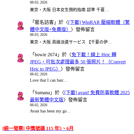
08-03, 2026
東京・大阪 日本女生預約指南 認準 千夏…
「
匿名訪客
」於〈
[下載] WinRAR 壓縮軟體（繁
體中文版+免費版）
〉發佈留言
08-03, 2026
東京・大阪 高級派遣サービス 【千夏の伊…
「
bowie 2674
」於〈
免下載！線上 Heic 轉
JPEG，可批次處理最多 50 張照片！（Convert
Heic to JPEG）
〉發佈留言
08-02, 2026
Love that I can batc…
「
Sumana
」於〈
[下載] avast! 免費防毒軟體 2025
最新繁體中文版
〉發佈留言
08-02, 2026
Avast has been my go…
[統一發票] 中獎號碼 115 年5、6月