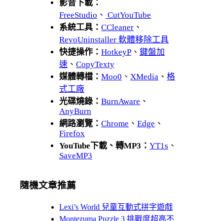
影音下載：
FreeStudio
、
CutYouTube
系統工具：
CCleaner
、
RevoUninstaller 軟體移除工具
快捷操作：
HotkeyP
、
鍵盤加
速
、
CopyTexty
媒體轉檔：
Moo0
、
XMedia
、
格
式工廠
光碟燒錄：
BurnAware
、
AnyBurn
網路瀏覽：
Chrome
、
Edge
、
Firefox
YouTube下載、轉MP3：
YT1s
、
SaveMP3
隨機文章推薦
Lexi’s World 兒童互動式拼字遊戲
Montezuma Puzzle 3 挑戰度超高不