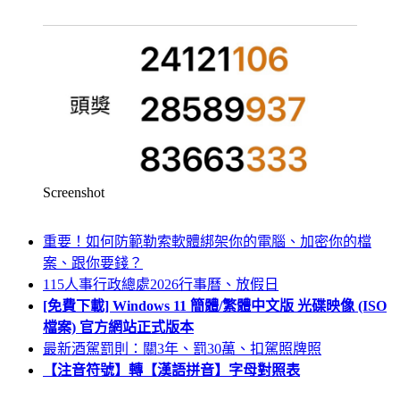
Screenshot
重要！如何防範勒索軟體綁架你的電腦、加密你的檔
案、跟你要錢？
115人事行政總處2026行事曆、放假日
[免費下載] Windows 11 簡體/繁體中文版 光碟映像 (ISO
檔案) 官方網站正式版本
最新酒駕罰則：關3年、罰30萬、扣駕照牌照
【注音符號】轉【漢語拼音】字母對照表