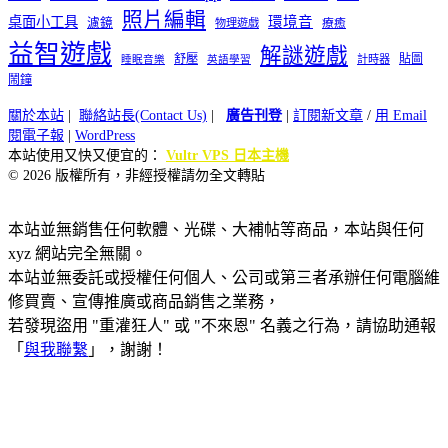
照片編輯
桌面小工具
環境音
濾鏡
療癒
物理遊戲
益智遊戲
解謎遊戲
舒壓
貼圖
計時器
睡眠音樂
英語學習
鬧鐘
關於本站
|
聯絡站長(Contact Us)
|
廣告刊登
|
訂閱新文章
/
用 Email
閱電子報
|
WordPress
本站使用又快又便宜的：
Vultr VPS 日本主機
© 2026 版權所有，非經授權請勿全文轉貼
本站並無銷售任何軟體、光碟、大補帖等商品，本站與任何
xyz 網站完全無關。
本站並無委託或授權任何個人、公司或第三者承辦任何電腦維
修買賣、宣傳推廣或商品銷售之業務，
若發現盜用 "重灌狂人" 或 "不來恩" 名義之行為，請協助通報
「
與我聯繫
」，謝謝！