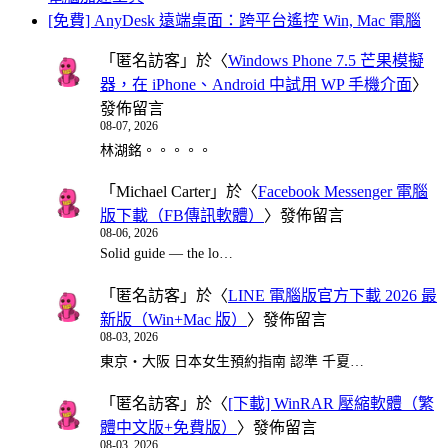
[免費] AnyDesk 遠端桌面：跨平台遙控 Win, Mac 電腦
「
匿名訪客
」於〈
Windows Phone 7.5 芒果模擬
器，在 iPhone、Android 中試用 WP 手機介面
〉
發佈留言
08-07, 2026
林湖銘。。。。。
「
Michael Carter
」於〈
Facebook Messenger 電腦
版下載（FB傳訊軟體）
〉發佈留言
08-06, 2026
Solid guide — the lo…
「
匿名訪客
」於〈
LINE 電腦版官方下載 2026 最
新版（Win+Mac 版）
〉發佈留言
08-03, 2026
東京・大阪 日本女生預約指南 認準 千夏…
「
匿名訪客
」於〈
[下載] WinRAR 壓縮軟體（繁
體中文版+免費版）
〉發佈留言
08-03, 2026