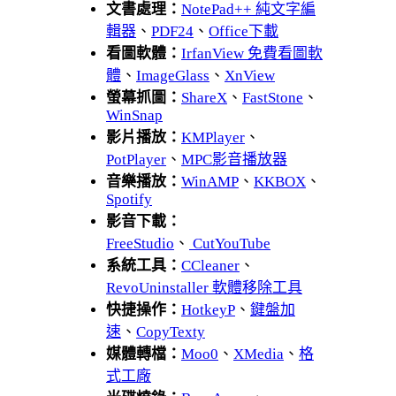
文書處理：
NotePad++ 純文字編
輯器
、
PDF24
、
Office下載
看圖軟體：
IrfanView 免費看圖軟
體
、
ImageGlass
、
XnView
螢幕抓圖：
ShareX
、
FastStone
、
WinSnap
影片播放：
KMPlayer
、
PotPlayer
、
MPC影音播放器
音樂播放：
WinAMP
、
KKBOX
、
Spotify
影音下載：
FreeStudio
、
CutYouTube
系統工具：
CCleaner
、
RevoUninstaller 軟體移除工具
快捷操作：
HotkeyP
、
鍵盤加
速
、
CopyTexty
媒體轉檔：
Moo0
、
XMedia
、
格
式工廠