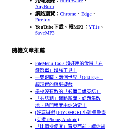
光碟燒錄：
BurnAware
、
AnyBurn
網路瀏覽：
Chrome
、
Edge
、
Firefox
YouTube下載、轉MP3：
YT1s
、
SaveMP3
隨機文章推薦
FileMenu Tools 超好用的滑鼠「右
鍵選單」增強工具！
一雙眼睛、兩個世界「Odd Eye」
超現實的解謎遊戲
學校沒有教的「必備口說英語」
「夯話題」網路新聞、話題集散
地，熱門程度由你決定！
[好玩遊戲] PIYOMORI 小雞疊疊樂
(支援 iPhone, Android)
「比價撿便宜」買東西前，讓你貨