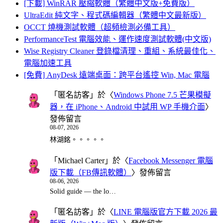
[下載] WinRAR 壓縮軟體（繁體中文版+免費版）
UltraEdit 純文字、程式碼編輯器（繁體中文最新版）
OCCT 燒機測試軟體（超頻檢測必備工具）
PerformanceTest 電腦效能、運作速度測試軟體(中文版)
Wise Registry Cleaner 登錄檔清理、重組、系統最佳化、
電腦加速工具
[免費] AnyDesk 遠端桌面：跨平台遙控 Win, Mac 電腦
「
匿名訪客
」於〈
Windows Phone 7.5 芒果模擬
器，在 iPhone、Android 中試用 WP 手機介面
〉
發佈留言
08-07, 2026
林湖銘。。。。。
「
Michael Carter
」於〈
Facebook Messenger 電腦
版下載（FB傳訊軟體）
〉發佈留言
08-06, 2026
Solid guide — the lo…
「
匿名訪客
」於〈
LINE 電腦版官方下載 2026 最