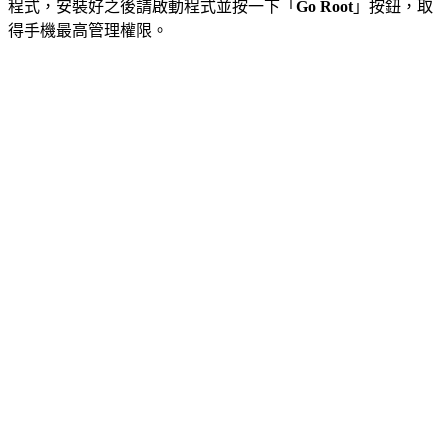
程式，安裝好之後請啟動程式並按一下「
Go Root
」按鈕，取
得手機最高管理權限。