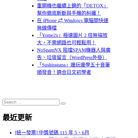
重開機也繼續上鎖的「DETOX」
幫你徹底斬斷與手機的糾纏！
在 iPhone ⇄ Windows 電腦間快速
無線傳檔
「Yome2x」極速圖片 2 倍無損放
大，不需網路也可輕鬆用！
NoSpamNX 阻擋SPAM機器人與廣
告、垃圾留言（WordPress外掛）
「Sushiragana」邊玩邊學五十音筆
順發音！適合日文初學者
Search
Search
for:
最近更新
[統一發票] 中獎號碼 115 年 5、6月