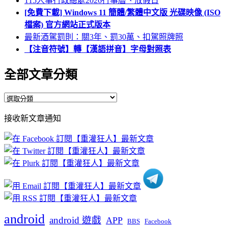
115人事行政總處2026行事曆、放假日
[免費下載] Windows 11 簡體/繁體中文版 光碟映像 (ISO
檔案) 官方網站正式版本
最新酒駕罰則：關3年、罰30萬、扣駕照牌照
【注音符號】轉【漢語拼音】字母對照表
全部文章分類
全
部
接收新文章通知
文
章
分
類
android
android 遊戲
APP
BBS
Facebook