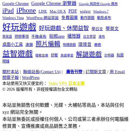
Google Chrome 瀏覽器
Google Chrome
Google 與其他 Google 應用
iPhone
iPad
PDF
widget
LINE
Mac OS X
Windows 7
免費圖庫
Windows Vista
WordPress 網站架設
動作遊戲
動態桌布
好玩遊戲
好玩遊戲、休閒益智
學英文
學日文
播放器
拍照app
待辦事項
手機桌布
學英語
日文學習
桌布
照片編輯
桌面小工具
環境音
濾鏡
療癒
物理遊戲
益智遊戲
解謎遊戲
舒壓
貼圖
計時器
睡眠音樂
英語學習
鬧鐘
關於本站
|
聯絡站長(Contact Us)
|
廣告刊登
|
訂閱新文章
/
用 Email
閱電子報
|
WordPress
本站使用又快又便宜的：
Vultr VPS 日本主機
© 2026 版權所有，非經授權請勿全文轉貼
本站並無銷售任何軟體、光碟、大補帖等商品，本站與任何
xyz 網站完全無關。
本站並無委託或授權任何個人、公司或第三者承辦任何電腦維
修買賣、宣傳推廣或商品銷售之業務，