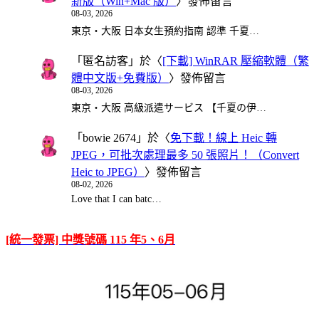
新版（Win+Mac 版）
〉發佈留言
08-03, 2026
東京・大阪 日本女生預約指南 認準 千夏…
「
匿名訪客
」於〈
[下載] WinRAR 壓縮軟體（繁
體中文版+免費版）
〉發佈留言
08-03, 2026
東京・大阪 高級派遣サービス 【千夏の伊…
「
bowie 2674
」於〈
免下載！線上 Heic 轉
JPEG，可批次處理最多 50 張照片！（Convert
Heic to JPEG）
〉發佈留言
08-02, 2026
Love that I can batc…
[統一發票] 中獎號碼 115 年5、6月