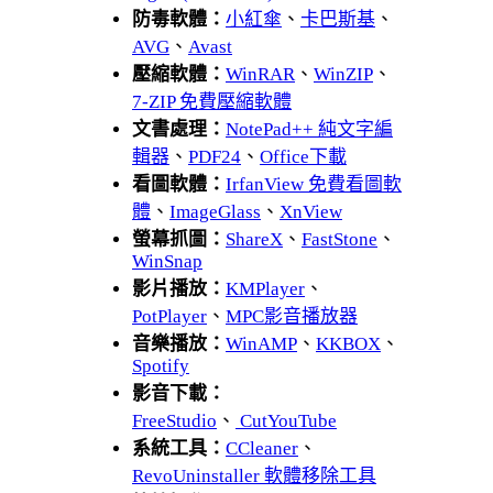
防毒軟體：
小紅傘
、
卡巴斯基
、
AVG
、
Avast
壓縮軟體：
WinRAR
、
WinZIP
、
7-ZIP 免費壓縮軟體
文書處理：
NotePad++ 純文字編
輯器
、
PDF24
、
Office下載
看圖軟體：
IrfanView 免費看圖軟
體
、
ImageGlass
、
XnView
螢幕抓圖：
ShareX
、
FastStone
、
WinSnap
影片播放：
KMPlayer
、
PotPlayer
、
MPC影音播放器
音樂播放：
WinAMP
、
KKBOX
、
Spotify
影音下載：
FreeStudio
、
CutYouTube
系統工具：
CCleaner
、
RevoUninstaller 軟體移除工具