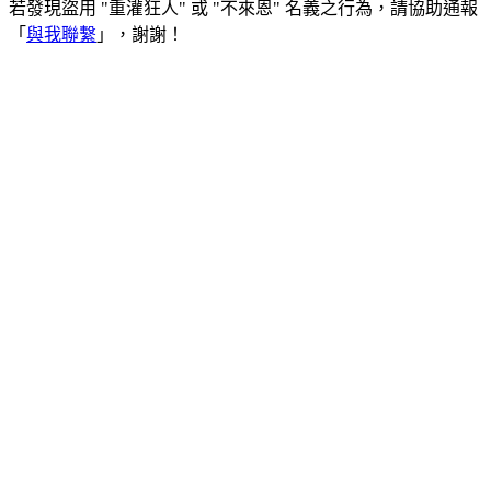
若發現盜用 "重灌狂人" 或 "不來恩" 名義之行為，請協助通報
「
與我聯繫
」，謝謝！