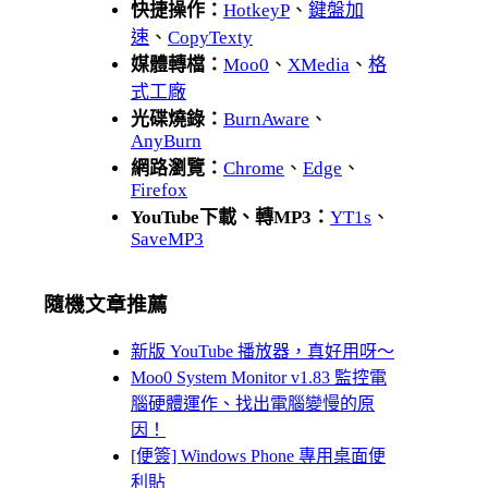
快捷操作：
HotkeyP
、
鍵盤加
速
、
CopyTexty
媒體轉檔：
Moo0
、
XMedia
、
格
式工廠
光碟燒錄：
BurnAware
、
AnyBurn
網路瀏覽：
Chrome
、
Edge
、
Firefox
YouTube下載、轉MP3：
YT1s
、
SaveMP3
隨機文章推薦
新版 YouTube 播放器，真好用呀～
Moo0 System Monitor v1.83 監控電
腦硬體運作、找出電腦變慢的原
因！
[便簽] Windows Phone 專用桌面便
利貼