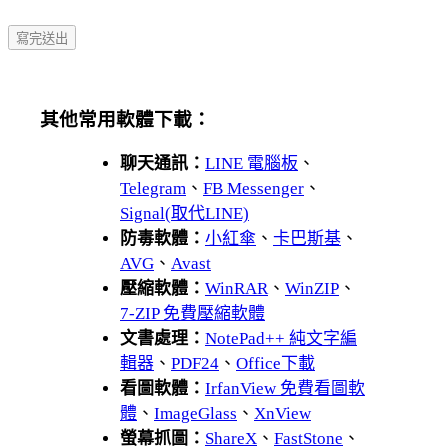
其他常用軟體下載：
聊天通訊：
LINE 電腦板
、
Telegram
、
FB Messenger
、
Signal(取代LINE)
防毒軟體：
小紅傘
、
卡巴斯基
、
AVG
、
Avast
壓縮軟體：
WinRAR
、
WinZIP
、
7-ZIP 免費壓縮軟體
文書處理：
NotePad++ 純文字編
輯器
、
PDF24
、
Office下載
看圖軟體：
IrfanView 免費看圖軟
體
、
ImageGlass
、
XnView
螢幕抓圖：
ShareX
、
FastStone
、