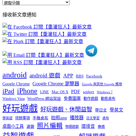
全
部
接收新文章通知
文
章
分
類
android
android 遊戲
APP
BBS
Facebook
Google Chrome 瀏覽器
Google Chrome
Google 與其他 Google 應用
iPhone
iPad
PDF
widget
LINE
Mac OS X
Windows 7
免費圖庫
Windows Vista
WordPress 網站架設
動作遊戲
動態桌布
好玩遊戲
好玩遊戲、休閒益智
學英文
學日文
播放器
拍照app
待辦事項
手機桌布
學英語
日文學習
桌布
照片編輯
桌面小工具
環境音
濾鏡
療癒
物理遊戲