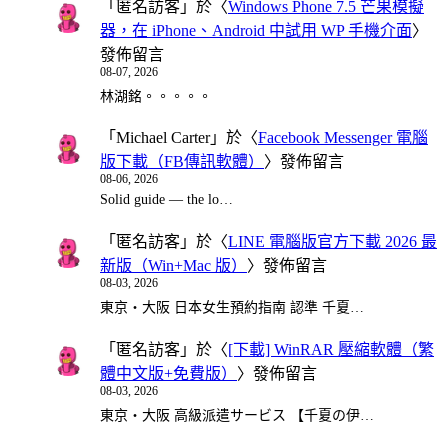
「
匿名訪客
」於〈
Windows Phone 7.5 芒果模擬
器，在 iPhone、Android 中試用 WP 手機介面
〉
發佈留言
08-07, 2026
林湖銘。。。。。
「
Michael Carter
」於〈
Facebook Messenger 電腦
版下載（FB傳訊軟體）
〉發佈留言
08-06, 2026
Solid guide — the lo…
「
匿名訪客
」於〈
LINE 電腦版官方下載 2026 最
新版（Win+Mac 版）
〉發佈留言
08-03, 2026
東京・大阪 日本女生預約指南 認準 千夏…
「
匿名訪客
」於〈
[下載] WinRAR 壓縮軟體（繁
體中文版+免費版）
〉發佈留言
08-03, 2026
東京・大阪 高級派遣サービス 【千夏の伊…