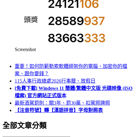
Screenshot
重要！如何防範勒索軟體綁架你的電腦、加密你的檔
案、跟你要錢？
115人事行政總處2026行事曆、放假日
[免費下載] Windows 11 簡體/繁體中文版 光碟映像 (ISO
檔案) 官方網站正式版本
最新酒駕罰則：關3年、罰30萬、扣駕照牌照
【注音符號】轉【漢語拼音】字母對照表
全部文章分類