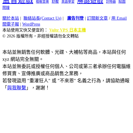
益智遊戲
解謎遊戲
舒壓
貼圖
計時器
睡眠音樂
英語學習
鬧鐘
關於本站
|
聯絡站長(Contact Us)
|
廣告刊登
|
訂閱新文章
/
用 Email
閱電子報
|
WordPress
本站使用又快又便宜的：
Vultr VPS 日本主機
© 2026 版權所有，非經授權請勿全文轉貼
本站並無銷售任何軟體、光碟、大補帖等商品，本站與任何
xyz 網站完全無關。
本站並無委託或授權任何個人、公司或第三者承辦任何電腦維
修買賣、宣傳推廣或商品銷售之業務，
若發現盜用 "重灌狂人" 或 "不來恩" 名義之行為，請協助通報
「
與我聯繫
」，謝謝！