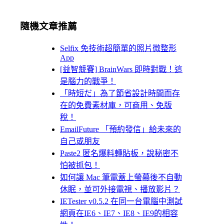
隨機文章推薦
Selfix 免技術超簡單的照片微整形
App
[益智競賽] BrainWars 即時對戰！這
是腦力的戰爭！
「時短だ」為了節省設計時間而存
在的免費素材庫，可商用、免版
稅！
EmailFuture 「預約發信」給未來的
自己或朋友
Paste2 匿名爆料轉貼板，說秘密不
怕被抓包！
如何讓 Mac 筆電蓋上螢幕後不自動
休眠，並可外接電視、播放影片？
IETester v0.5.2 在同一台電腦中測試
網頁在IE6、IE7、IE8、IE9的相容