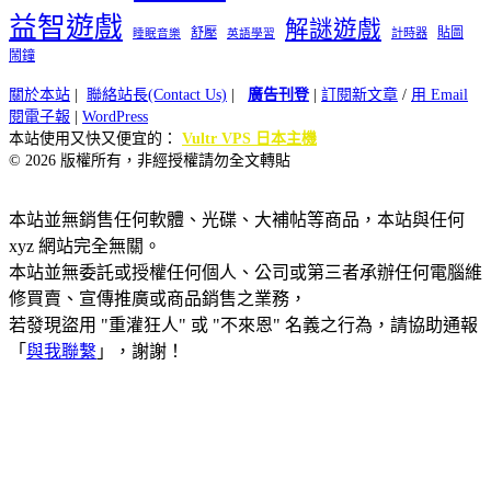
益智遊戲
解謎遊戲
舒壓
貼圖
計時器
睡眠音樂
英語學習
鬧鐘
關於本站
|
聯絡站長(Contact Us)
|
廣告刊登
|
訂閱新文章
/
用 Email
閱電子報
|
WordPress
本站使用又快又便宜的：
Vultr VPS 日本主機
© 2026 版權所有，非經授權請勿全文轉貼
本站並無銷售任何軟體、光碟、大補帖等商品，本站與任何
xyz 網站完全無關。
本站並無委託或授權任何個人、公司或第三者承辦任何電腦維
修買賣、宣傳推廣或商品銷售之業務，
若發現盜用 "重灌狂人" 或 "不來恩" 名義之行為，請協助通報
「
與我聯繫
」，謝謝！