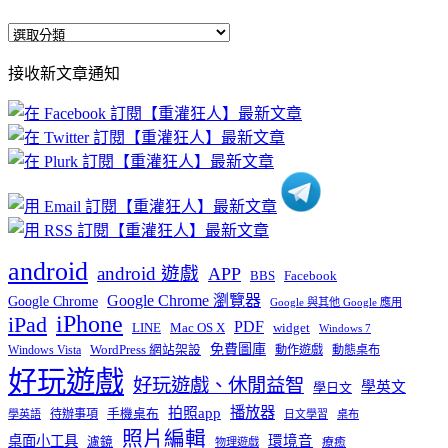
全
部
接收新文章通知
文
章
分
類
android
android 遊戲
APP
BBS
Facebook
Google Chrome 瀏覽器
Google Chrome
Google 與其他 Google 應用
iPhone
iPad
PDF
widget
LINE
Mac OS X
Windows 7
免費圖庫
Windows Vista
WordPress 網站架設
動作遊戲
動態桌布
好玩遊戲
好玩遊戲、休閒益智
學英文
學日文
播放器
拍照app
待辦事項
手機桌布
學英語
日文學習
桌布
照片編輯
桌面小工具
環境音
濾鏡
療癒
物理遊戲