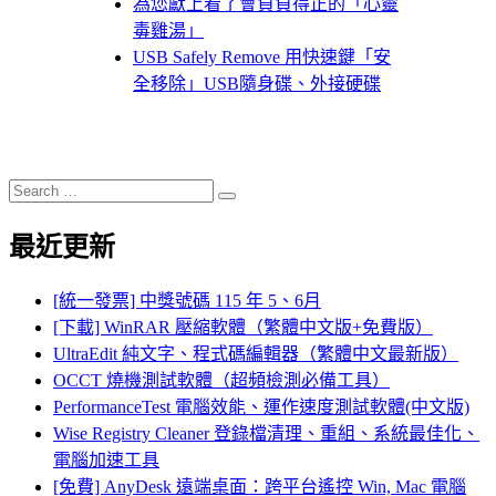
為您獻上看了會負負得正的「心靈
毒雞湯」
USB Safely Remove 用快速鍵「安
全移除」USB隨身碟、外接硬碟
Search
Search
for:
最近更新
[統一發票] 中獎號碼 115 年 5、6月
[下載] WinRAR 壓縮軟體（繁體中文版+免費版）
UltraEdit 純文字、程式碼編輯器（繁體中文最新版）
OCCT 燒機測試軟體（超頻檢測必備工具）
PerformanceTest 電腦效能、運作速度測試軟體(中文版)
Wise Registry Cleaner 登錄檔清理、重組、系統最佳化、
電腦加速工具
[免費] AnyDesk 遠端桌面：跨平台遙控 Win, Mac 電腦