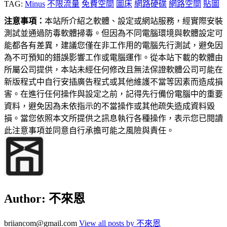
TAG:
Minus
不限流量
免費空間
圖床
網路硬碟
網路空間
貼圖
注意事項：
本站所介紹之軟體、設定或網站服務，經實際安裝
測試並通過防毒軟體掃毒。但因為不同電腦環境與軟體設定可
能都各有差異，建議您僅在非工作用的電腦先行測試，避免因
為不可預知的錯誤影響工作或電腦運作。從本站下載的軟體由
所屬公司提供，本站未經任何修改且無法保證軟體公司可能在
新版程式中自行安插廣告程式或其他維護不當等因素而造成損
害。在進行任何操作與設定之前，記得先行備份電腦中的重要
資料，避免因為未依指示的不當操作或其他疏失造成資料毀
損。當您依照本文所提供之訊息執行各種操作，表示您已閱讀
此注意事項並同意自行承擔可能之風險與責任。
Author:
不來恩
briiancom@gmail.com
View all posts by 不來恩