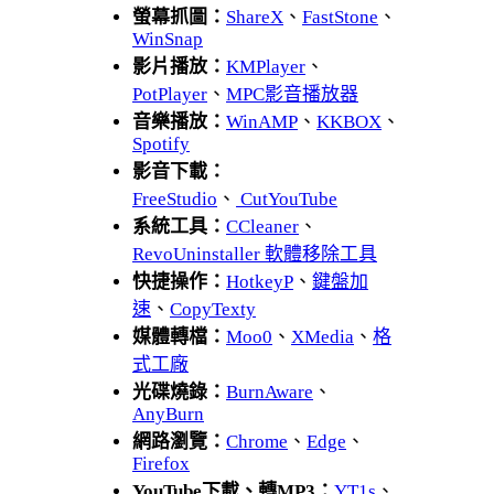
螢幕抓圖：
ShareX
、
FastStone
、
WinSnap
影片播放：
KMPlayer
、
PotPlayer
、
MPC影音播放器
音樂播放：
WinAMP
、
KKBOX
、
Spotify
影音下載：
FreeStudio
、
CutYouTube
系統工具：
CCleaner
、
RevoUninstaller 軟體移除工具
快捷操作：
HotkeyP
、
鍵盤加
速
、
CopyTexty
媒體轉檔：
Moo0
、
XMedia
、
格
式工廠
光碟燒錄：
BurnAware
、
AnyBurn
網路瀏覽：
Chrome
、
Edge
、
Firefox
YouTube下載、轉MP3：
YT1s
、