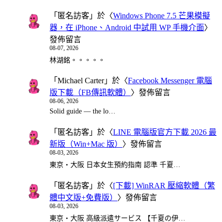
「
匿名訪客
」於〈
Windows Phone 7.5 芒果模擬
器，在 iPhone、Android 中試用 WP 手機介面
〉
發佈留言
08-07, 2026
林湖銘。。。。。
「
Michael Carter
」於〈
Facebook Messenger 電腦
版下載（FB傳訊軟體）
〉發佈留言
08-06, 2026
Solid guide — the lo…
「
匿名訪客
」於〈
LINE 電腦版官方下載 2026 最
新版（Win+Mac 版）
〉發佈留言
08-03, 2026
東京・大阪 日本女生預約指南 認準 千夏…
「
匿名訪客
」於〈
[下載] WinRAR 壓縮軟體（繁
體中文版+免費版）
〉發佈留言
08-03, 2026
東京・大阪 高級派遣サービス 【千夏の伊…