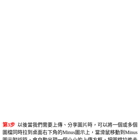
第3步
以後當我們需要上傳、分享圖片時，可以將一個或多個
圖檔同時拉到桌面右下角的Minus圖示上，當滑鼠移動到Minus
圖示附近時，會自動出現一個小小的上傳方框，把圖檔拉進去