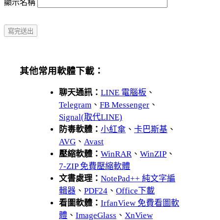
顯示名稱
其他常用軟體下載：
聊天通訊：
LINE 電腦板
、
Telegram
、
FB Messenger
、
Signal(取代LINE)
防毒軟體：
小紅傘
、
卡巴斯基
、
AVG
、
Avast
壓縮軟體：
WinRAR
、
WinZIP
、
7-ZIP 免費壓縮軟體
文書處理：
NotePad++ 純文字編
輯器
、
PDF24
、
Office下載
看圖軟體：
IrfanView 免費看圖軟
體
、
ImageGlass
、
XnView