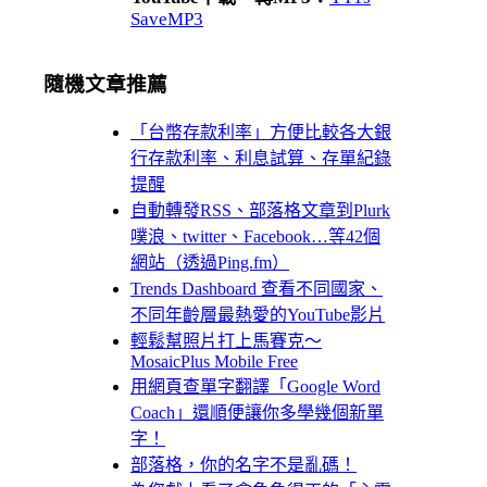
SaveMP3
隨機文章推薦
「台幣存款利率」方便比較各大銀
行存款利率、利息試算、存單紀錄
提醒
自動轉發RSS、部落格文章到Plurk
噗浪、twitter、Facebook…等42個
網站（透過Ping.fm）
Trends Dashboard 查看不同國家、
不同年齡層最熱愛的YouTube影片
輕鬆幫照片打上馬賽克～
MosaicPlus Mobile Free
用網頁查單字翻譯「Google Word
Coach」還順便讓你多學幾個新單
字！
部落格，你的名字不是亂碼！