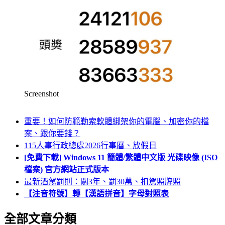
Screenshot
重要！如何防範勒索軟體綁架你的電腦、加密你的檔
案、跟你要錢？
115人事行政總處2026行事曆、放假日
[免費下載] Windows 11 簡體/繁體中文版 光碟映像 (ISO
檔案) 官方網站正式版本
最新酒駕罰則：關3年、罰30萬、扣駕照牌照
【注音符號】轉【漢語拼音】字母對照表
全部文章分類