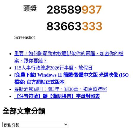
Screenshot
重要！如何防範勒索軟體綁架你的電腦、加密你的檔
案、跟你要錢？
115人事行政總處2026行事曆、放假日
[免費下載] Windows 11 簡體/繁體中文版 光碟映像 (ISO
檔案) 官方網站正式版本
最新酒駕罰則：關3年、罰30萬、扣駕照牌照
【注音符號】轉【漢語拼音】字母對照表
全部文章分類
全
部