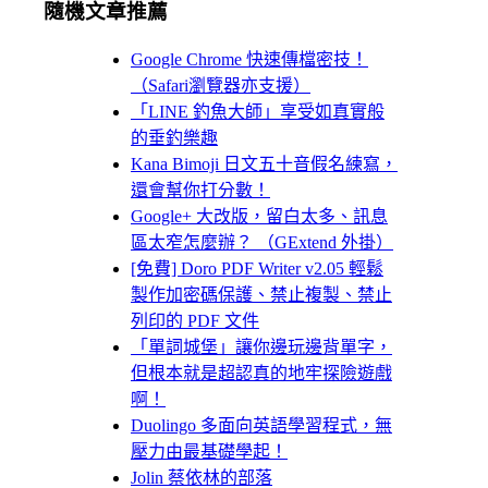
隨機文章推薦
Google Chrome 快速傳檔密技！
（Safari瀏覽器亦支援）
「LINE 釣魚大師」享受如真實般
的垂釣樂趣
Kana Bimoji 日文五十音假名練寫，
還會幫你打分數！
Google+ 大改版，留白太多、訊息
區太窄怎麼辦？ （GExtend 外掛）
[免費] Doro PDF Writer v2.05 輕鬆
製作加密碼保護、禁止複製、禁止
列印的 PDF 文件
「單詞城堡」讓你邊玩邊背單字，
但根本就是超認真的地牢探險遊戲
啊！
Duolingo 多面向英語學習程式，無
壓力由最基礎學起！
Jolin 蔡依林的部落