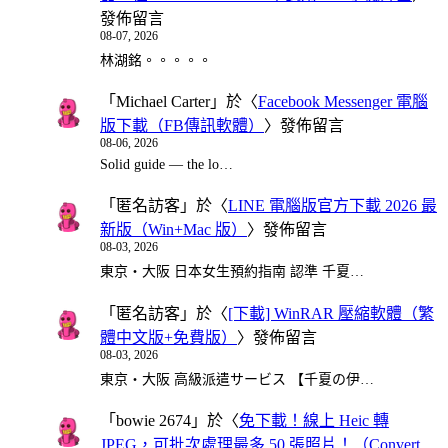
發佈留言
08-07, 2026
林湖銘。。。。。
「
Michael Carter
」於〈
Facebook Messenger 電腦
版下載（FB傳訊軟體）
〉發佈留言
08-06, 2026
Solid guide — the lo…
「
匿名訪客
」於〈
LINE 電腦版官方下載 2026 最
新版（Win+Mac 版）
〉發佈留言
08-03, 2026
東京・大阪 日本女生預約指南 認準 千夏…
「
匿名訪客
」於〈
[下載] WinRAR 壓縮軟體（繁
體中文版+免費版）
〉發佈留言
08-03, 2026
東京・大阪 高級派遣サービス 【千夏の伊…
「
bowie 2674
」於〈
免下載！線上 Heic 轉
JPEG，可批次處理最多 50 張照片！（Convert