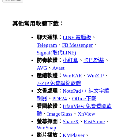
其他常用軟體下載：
聊天通訊：
LINE 電腦板
、
Telegram
、
FB Messenger
、
Signal(取代LINE)
防毒軟體：
小紅傘
、
卡巴斯基
、
AVG
、
Avast
壓縮軟體：
WinRAR
、
WinZIP
、
7-ZIP 免費壓縮軟體
文書處理：
NotePad++ 純文字編
輯器
、
PDF24
、
Office下載
看圖軟體：
IrfanView 免費看圖軟
體
、
ImageGlass
、
XnView
螢幕抓圖：
ShareX
、
FastStone
、
WinSnap
影片播放：
KMPlayer
、