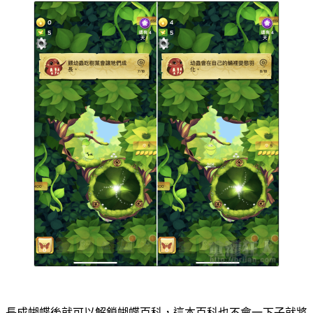
長成蝴蝶後就可以解鎖蝴蝶百科，這本百科也不會一下子就將