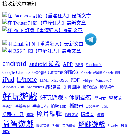
接收新文章通知
文
章
分
類
android
android 遊戲
APP
BBS
Facebook
Google Chrome 瀏覽器
Google Chrome
Google 與其他 Google 應用
iPhone
iPad
PDF
widget
LINE
Mac OS X
Windows 7
免費圖庫
Windows Vista
WordPress 網站架設
動作遊戲
動態桌布
好玩遊戲
好玩遊戲、休閒益智
學英文
學日文
播放器
拍照app
待辦事項
手機桌布
學英語
日文學習
桌布
照片編輯
桌面小工具
環境音
濾鏡
療癒
物理遊戲
益智遊戲
解謎遊戲
舒壓
貼圖
計時器
睡眠音樂
英語學習
鬧鐘