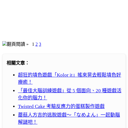
翻頁閱讀 »
1
2
3
相關文章：
超狂的填色遊戲「Kolor it」搖來晃去輕鬆填色好
療癒！
「最佳大腦訓練遊戲」從 5 個面向、20 種遊戲活
化你的腦力！
Twisted Cake 考驗反應力的蛋糕製作遊戲
蘑菇人方吉的逃脫遊戲～「なめよん」一起動腦
解謎吧！