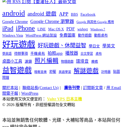
android
android 遊戲
APP
BBS
Facebook
Google Chrome 瀏覽器
Google Chrome
Google 與其他 Google 應用
iPhone
iPad
PDF
widget
LINE
Mac OS X
Windows 7
免費圖庫
Windows Vista
WordPress 網站架設
動作遊戲
動態桌布
好玩遊戲
好玩遊戲、休閒益智
學英文
學日文
播放器
拍照app
待辦事項
手機桌布
學英語
日文學習
桌布
照片編輯
桌面小工具
環境音
濾鏡
療癒
物理遊戲
益智遊戲
解謎遊戲
舒壓
貼圖
計時器
睡眠音樂
英語學習
鬧鐘
關於本站
|
聯絡站長(Contact Us)
|
廣告刊登
|
訂閱新文章
/
用 Email
閱電子報
|
WordPress
本站使用又快又便宜的：
Vultr VPS 日本主機
© 2026 版權所有，非經授權請勿全文轉貼
本站並無銷售任何軟體、光碟、大補帖等商品，本站與任何
xyz 網站完全無關。