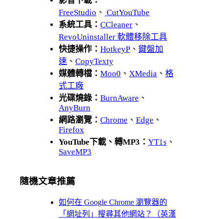
影音下載：
FreeStudio
、
CutYouTube
系統工具：
CCleaner
、
RevoUninstaller 軟體移除工具
快捷操作：
HotkeyP
、
鍵盤加
速
、
CopyTexty
媒體轉檔：
Moo0
、
XMedia
、
格
式工廠
光碟燒錄：
BurnAware
、
AnyBurn
網路瀏覽：
Chrome
、
Edge
、
Firefox
YouTube下載、轉MP3：
YT1s
、
SaveMP3
隨機文章推薦
如何在 Google Chrome 瀏覽器的
「網址列」搜尋其他網站？（英漢