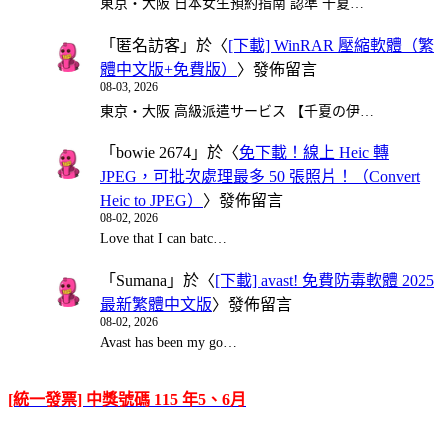
東京・大阪 日本女生預約指南 認準 千夏…
「
匿名訪客
」於〈
[下載] WinRAR 壓縮軟體（繁
體中文版+免費版）
〉發佈留言
08-03, 2026
東京・大阪 高級派遣サービス 【千夏の伊…
「
bowie 2674
」於〈
免下載！線上 Heic 轉
JPEG，可批次處理最多 50 張照片！（Convert
Heic to JPEG）
〉發佈留言
08-02, 2026
Love that I can batc…
「
Sumana
」於〈
[下載] avast! 免費防毒軟體 2025
最新繁體中文版
〉發佈留言
08-02, 2026
Avast has been my go…
[統一發票] 中獎號碼 115 年5、6月