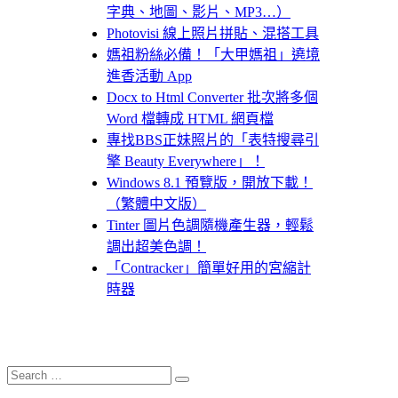
字典、地圖、影片、MP3…）
Photovisi 線上照片拼貼、混搭工具
媽祖粉絲必備！「大甲媽祖」遶境
進香活動 App
Docx to Html Converter 批次將多個
Word 檔轉成 HTML 網頁檔
專找BBS正妹照片的「表特搜尋引
擎 Beauty Everywhere」！
Windows 8.1 預覽版，開放下載！
（繁體中文版）
Tinter 圖片色調隨機產生器，輕鬆
調出超美色調！
「Contracker」簡單好用的宮縮計
時器
Search
Search
for: