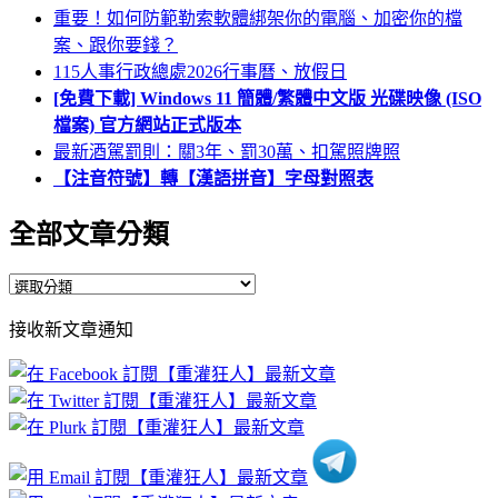
重要！如何防範勒索軟體綁架你的電腦、加密你的檔
案、跟你要錢？
115人事行政總處2026行事曆、放假日
[免費下載] Windows 11 簡體/繁體中文版 光碟映像 (ISO
檔案) 官方網站正式版本
最新酒駕罰則：關3年、罰30萬、扣駕照牌照
【注音符號】轉【漢語拼音】字母對照表
全部文章分類
全
部
接收新文章通知
文
章
分
類