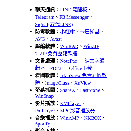
聊天通訊：
LINE 電腦板
、
Telegram
、
FB Messenger
、
Signal(取代LINE)
防毒軟體：
小紅傘
、
卡巴斯基
、
AVG
、
Avast
壓縮軟體：
WinRAR
、
WinZIP
、
7-ZIP 免費壓縮軟體
文書處理：
NotePad++ 純文字編
輯器
、
PDF24
、
Office下載
看圖軟體：
IrfanView 免費看圖軟
體
、
ImageGlass
、
XnView
螢幕抓圖：
ShareX
、
FastStone
、
WinSnap
影片播放：
KMPlayer
、
PotPlayer
、
MPC影音播放器
音樂播放：
WinAMP
、
KKBOX
、
Spotify