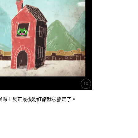
景囉！反正最後粉紅豬就被抓走了。