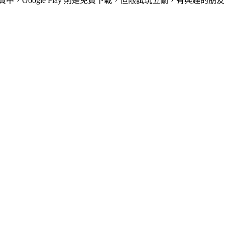
免費中，Google Play 則是免費下載，但限試玩五關，有興趣的