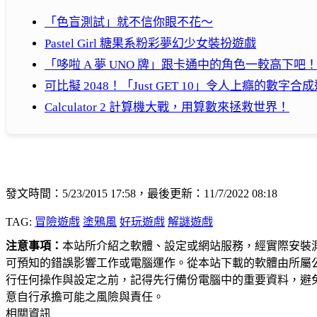
「色盲測試」就不信你眼不花～
Pastel Girl 糖果系粉彩夢幻少女裝扮遊戲
「哆啦 A 夢 UNO 牌」跟卡通中的角色一較高下吧
可比擬 2048！「Just GET 10」令人上癮的數字合
Calculator 2 計算機大戰，用算數來拯救世界！
發文時間：5/23/2015 17:58，最後更新：11/7/2022 08:18
TAG:
冒險遊戲
塗鴉風
好玩遊戲
解謎遊戲
注意事項：
本站所介紹之軟體、設定或網站服務，經實際安裝
可預知的錯誤影響工作或電腦運作。從本站下載的軟體由所屬
行任何操作與設定之前，記得先行備份電腦中的重要資料，避
意自行承擔可能之風險與責任。
相關資訊