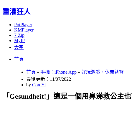
重灌狂人
PotPlayer
KMPlayer
7-Zip
MyIP
大字
Menu
Skip
首頁
to
content
首頁
»
手機：iPhone App
»
好玩遊戲、休閒益智
最後更新：11/07/2022
by
CoreYi
「Gesundheit!」這是一個用鼻涕救