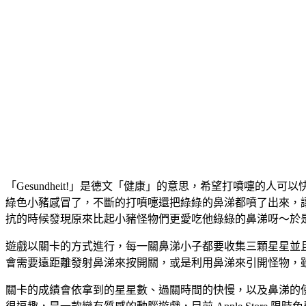
「Gesundheit!」是德文「健康」的意思，希望打噴嚏
綠色小豬感冒了，不斷的打噴嚏還把綠綠的鼻涕都噴了出來，
抗的時候發現原來比起小豬怪物們更愛吃他綠綠的鼻涕呀～於
遊戲以關卡的方式進行，每一關鼻涕小子都要收集三顆星星並
會需要遠距離發射鼻涕來按開關，或是利用鼻涕來引開怪物，雖然現
關卡的成績會依拿到的星星數、過關時間的快慢，以及鼻涕的