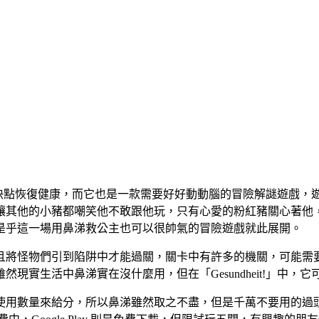
的人可以快點恢復健康，而它也是一款需要好好動動腦的冒險解謎遊
讓其他的小豬都嘲笑他不敢跟他玩，只有心愛的粉紅豬關心著他
是乎這一場用鼻涕救公主也可以很帥氣的冒險遊戲就此展開。
且將怪物們引到陷阱中才能過關，關卡中有許多的機關，可能需
實生活中鼻涕實在沒什麼用，但在「Gesundheit!」中，
使用數量來給分，所以鼻涕雖然取之不盡，但是千萬不要用的過