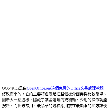
OOo4Kids是由
OpenOffice.org這個免費的Office文書處理軟體
修改而來的，它的主要特色就是把整個操介面弄得比較簡單、
圖示大一點這樣，隱藏了某些進階的或複雜、少用的操作功能
按鈕，而把最常用、最精華的幾種應用放在最顯眼的地方讓使