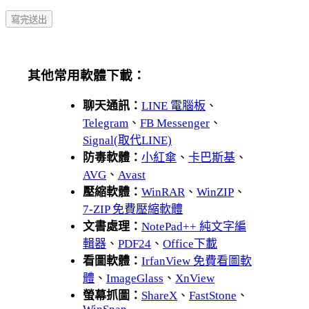
其他常用軟體下載：
聊天通訊：
LINE 電腦板
、
Telegram
、
FB Messenger
、
Signal(取代LINE)
防毒軟體：
小紅傘
、
卡巴斯基
、
AVG
、
Avast
壓縮軟體：
WinRAR
、
WinZIP
、
7-ZIP 免費壓縮軟體
文書處理：
NotePad++ 純文字編
輯器
、
PDF24
、
Office下載
看圖軟體：
IrfanView 免費看圖軟
體
、
ImageGlass
、
XnView
螢幕抓圖：
ShareX
、
FastStone
、