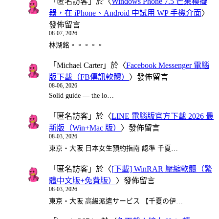
「
匿名訪客
」於〈
Windows Phone 7.5 芒果模擬
器，在 iPhone、Android 中試用 WP 手機介面
〉
發佈留言
08-07, 2026
林湖銘。。。。。
「
Michael Carter
」於〈
Facebook Messenger 電腦
版下載（FB傳訊軟體）
〉發佈留言
08-06, 2026
Solid guide — the lo…
「
匿名訪客
」於〈
LINE 電腦版官方下載 2026 最
新版（Win+Mac 版）
〉發佈留言
08-03, 2026
東京・大阪 日本女生預約指南 認準 千夏…
「
匿名訪客
」於〈
[下載] WinRAR 壓縮軟體（繁
體中文版+免費版）
〉發佈留言
08-03, 2026
東京・大阪 高級派遣サービス 【千夏の伊…