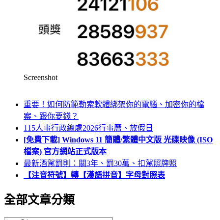
Screenshot
重要！如何防範勒索軟體綁架你的電腦、加密你的檔
案、跟你要錢？
115人事行政總處2026行事曆、放假日
[免費下載] Windows 11 簡體/繁體中文版 光碟映像 (ISO
檔案) 官方網站正式版本
最新酒駕罰則：關3年、罰30萬、扣駕照牌照
【注音符號】轉【漢語拼音】字母對照表
全部文章分類