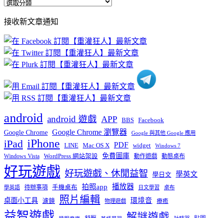
全
部
接收新文章通知
文
章
分
類
android
android 遊戲
APP
BBS
Facebook
Google Chrome 瀏覽器
Google Chrome
Google 與其他 Google 應用
iPhone
iPad
PDF
widget
LINE
Mac OS X
Windows 7
免費圖庫
Windows Vista
WordPress 網站架設
動作遊戲
動態桌布
好玩遊戲
好玩遊戲、休閒益智
學英文
學日文
播放器
拍照app
待辦事項
手機桌布
學英語
日文學習
桌布
照片編輯
桌面小工具
環境音
濾鏡
療癒
物理遊戲
益智遊戲
解謎遊戲