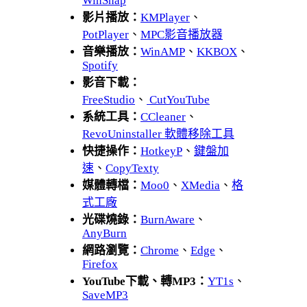
WinSnap
影片播放：
KMPlayer
、
PotPlayer
、
MPC影音播放器
音樂播放：
WinAMP
、
KKBOX
、
Spotify
影音下載：
FreeStudio
、
CutYouTube
系統工具：
CCleaner
、
RevoUninstaller 軟體移除工具
快捷操作：
HotkeyP
、
鍵盤加
速
、
CopyTexty
媒體轉檔：
Moo0
、
XMedia
、
格
式工廠
光碟燒錄：
BurnAware
、
AnyBurn
網路瀏覽：
Chrome
、
Edge
、
Firefox
YouTube下載、轉MP3：
YT1s
、
SaveMP3