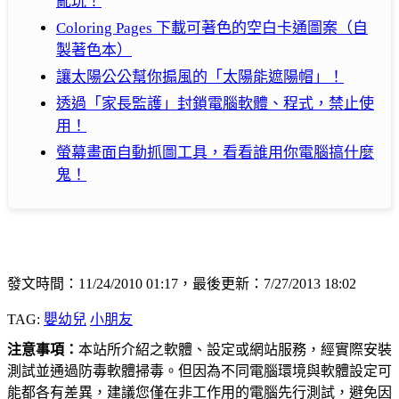
亂玩！
Coloring Pages 下載可著色的空白卡通圖案（自
製著色本）
讓太陽公公幫你搧風的「太陽能遮陽帽」！
透過「家長監護」封鎖電腦軟體、程式，禁止使
用！
螢幕畫面自動抓圖工具，看看誰用你電腦搞什麼
鬼！
發文時間：11/24/2010 01:17，最後更新：7/27/2013 18:02
TAG:
嬰幼兒
小朋友
注意事項：
本站所介紹之軟體、設定或網站服務，經實際安裝
測試並通過防毒軟體掃毒。但因為不同電腦環境與軟體設定可
能都各有差異，建議您僅在非工作用的電腦先行測試，避免因