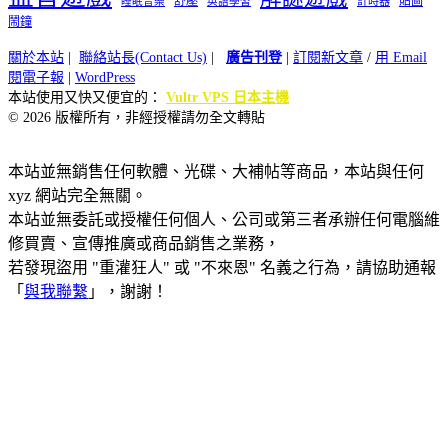
舒壓
貼圖
計時器
睡眠音樂
英語學習
鬧鐘
關於本站
|
聯絡站長(Contact Us)
|
廣告刊登
|
訂閱新文章
/
用 Email
閱電子報
|
WordPress
本站使用又快又便宜的：
Vultr VPS 日本主機
© 2026 版權所有，非經授權請勿全文轉貼
本站並無銷售任何軟體、光碟、大補帖等商品，本站與任何
xyz 網站完全無關。
本站並無委託或授權任何個人、公司或第三者承辦任何電腦維
修買賣、宣傳推廣或商品銷售之業務，
若發現盜用 "重灌狂人" 或 "不來恩" 名義之行為，請協助通報
「
與我聯繫
」，謝謝！