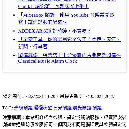
Clock」讓你第一次起床就上手！
「MixerBox 鬧鐘」使用 YouTube 音樂當鬧鈴
聲！讓你舒服的醒來～
ADDEX AR 630 好時鐘，不買嗎？
「早安工具」你的早晨它全包了！鬧鐘、天氣、
新聞、行事曆…
鬧鐘就像一張樂譜！十分優雅的古典音樂鬧鐘～
Classical Music Alarm Clock
發文時間：2/22/2021 11:20，最後更新：12/10/2022 20:47
TAG:
光線鬧鐘
慢慢喚醒
日光鬧鐘
晨光鬧鐘
鬧鐘
注意事項：
本站所介紹之軟體、設定或網站服務，經實際安裝
測試並通過防毒軟體掃毒。但因為不同電腦環境與軟體設定可