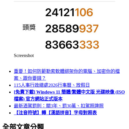
Screenshot
重要！如何防範勒索軟體綁架你的電腦、加密你的檔
案、跟你要錢？
115人事行政總處2026行事曆、放假日
[免費下載] Windows 11 簡體/繁體中文版 光碟映像 (ISO
檔案) 官方網站正式版本
最新酒駕罰則：關3年、罰30萬、扣駕照牌照
【注音符號】轉【漢語拼音】字母對照表
全部文章分類