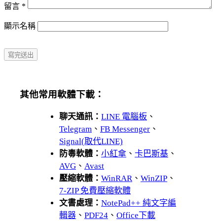
留言
*
顯示名稱
其他常用軟體下載：
聊天通訊：
LINE 電腦板
、
Telegram
、
FB Messenger
、
Signal(取代LINE)
防毒軟體：
小紅傘
、
卡巴斯基
、
AVG
、
Avast
壓縮軟體：
WinRAR
、
WinZIP
、
7-ZIP 免費壓縮軟體
文書處理：
NotePad++ 純文字編
輯器
、
PDF24
、
Office下載