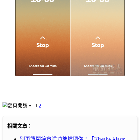
翻頁閱讀 »
1
2
相關文章：
別再讓鬧鐘貪睡功能慣壞你！「Kiwake Alarm