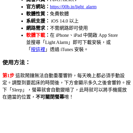
官方網站：
https://00b.in/light_alarm
軟體性質：
免費軟體
系統支援：
iOS 14.0 以上
網路需求：
不需網路即可使用
軟體下載
：
在 iPhone、iPad 中開啟 App Store
並搜尋「Light Alarm」即可下載安裝，或
「
按這裡
」透過 iTunes 安裝。
使用方法：
第1步
這款鬧鐘無法自動重覆響鈴，每天晚上都必須手動設
定。調整到要起床的時間後，下方會顯示多久之後會響鈴。按
下「Sleep」，螢幕就會自動變暗了，此時就可以將手機擺放
在適當的位置，
不可關閉螢幕
唷！