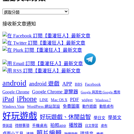
全
部
接收新文章通知
文
章
分
類
android
android 遊戲
APP
BBS
Facebook
Google Chrome 瀏覽器
Google Chrome
Google 與其他 Google 應用
iPhone
iPad
PDF
widget
LINE
Mac OS X
Windows 7
免費圖庫
Windows Vista
WordPress 網站架設
動作遊戲
動態桌布
好玩遊戲
好玩遊戲、休閒益智
學英文
學日文
播放器
拍照app
待辦事項
手機桌布
學英語
日文學習
桌布
照片編輯
桌面小工具
環境音
濾鏡
療癒
物理遊戲