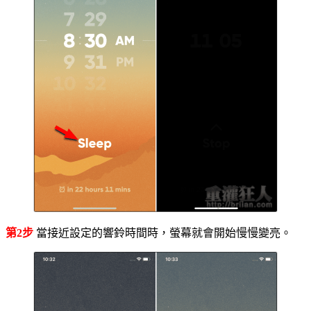
第2步
當接近設定的響鈴時間時，螢幕就會開始慢慢變亮。