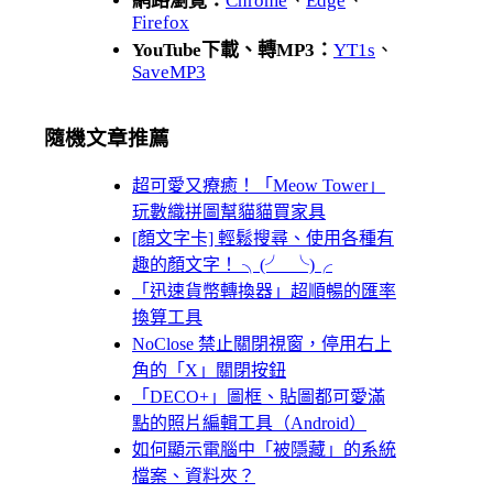
網路瀏覽：
Chrome
、
Edge
、
Firefox
YouTube下載、轉MP3：
YT1s
、
SaveMP3
隨機文章推薦
超可愛又療癒！「Meow Tower」
玩數織拼圖幫貓貓買家具
[顏文字卡] 輕鬆搜尋、使用各種有
趣的顏文字！ ╮(╯_╰)╭
「迅速貨幣轉換器」超順暢的匯率
換算工具
NoClose 禁止關閉視窗，停用右上
角的「X」關閉按鈕
「DECO+」圖框、貼圖都可愛滿
點的照片編輯工具（Android）
如何顯示電腦中「被隱藏」的系統
檔案、資料夾？