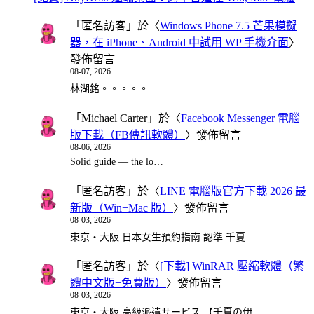
「
匿名訪客
」於〈
Windows Phone 7.5 芒果模擬
器，在 iPhone、Android 中試用 WP 手機介面
〉
發佈留言
08-07, 2026
林湖銘。。。。。
「
Michael Carter
」於〈
Facebook Messenger 電腦
版下載（FB傳訊軟體）
〉發佈留言
08-06, 2026
Solid guide — the lo…
「
匿名訪客
」於〈
LINE 電腦版官方下載 2026 最
新版（Win+Mac 版）
〉發佈留言
08-03, 2026
東京・大阪 日本女生預約指南 認準 千夏…
「
匿名訪客
」於〈
[下載] WinRAR 壓縮軟體（繁
體中文版+免費版）
〉發佈留言
08-03, 2026
東京・大阪 高級派遣サービス 【千夏の伊…